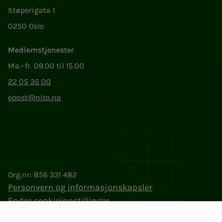
Støperigata 1
0250 Oslo
Medlemstjenester
Ma.–fr. 09.00 til 15.00
22 05 35 00
epost@nito.no
Org.nr: 856 331 482
Personvern og informasjonskapsler
Endre cookieinnstillinger