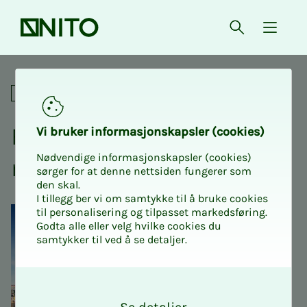
Forsiden
Åpne søk
{ isMe
Fagnettverk
Fag­­­nett­verk for kli­­­ma og
Vi bru­­­ker in­­­for­­­ma­­­sjons­­­kaps­­­­­ler (cookies)
Nødvendige informasjonskapsler (cookies)
mil­­­jø
sørger for at denne nettsiden fungerer som
den skal.
I tillegg ber vi om samtykke til å bruke cookies
til personalisering og tilpasset markedsføring.
Godta alle eller velg hvilke cookies du
samtykker til ved å se detaljer.
O
k