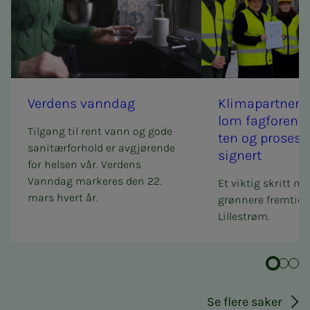
Ver­­­dens vann­­­­­dag
Kli­­ma­­­par­t­­­ner
lom fag­­­for­e­­nin­­
Tilgang til rent vann og gode
ten og pro­­­ses­s­i
sanitærforhold er avgjørende
sig­­­nert
for helsen vår. Verdens
Vanndag markeres den 22.
Et viktig skritt mo
mars hvert år.
grønnere fremtid bl
Lillestrøm.
Se flere saker