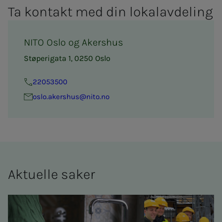
Ta kon­takt med din lo­kal­av­­­de­­­ling
NITO Oslo og Akershus
Støperigata 1, 0250 Oslo
22053500
oslo.akers­hus@nito.no
Ak­tu­el­­­le sa­­­ker