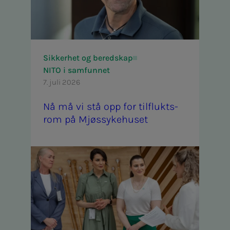
Sikkerhet og beredskap
NITO i samfunnet
7. juli 2026
Nå må vi stå opp for til­­­flukts­
rom på Mjøs­­­syke­hu­­­set