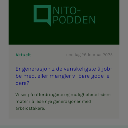
Aktuelt
onsdag 26. februar 2025
Er ge­­­ne­ra­­­sjon z de vans­­­ke­­­ligs­­­­­te å job­­­
be med, el­­­ler mang­­­ler vi bare gode le­­­
de­­­re?
Vi ser på utfordringene og mulighetene ledere
møter i å lede nye generasjoner med
arbeidstakere.