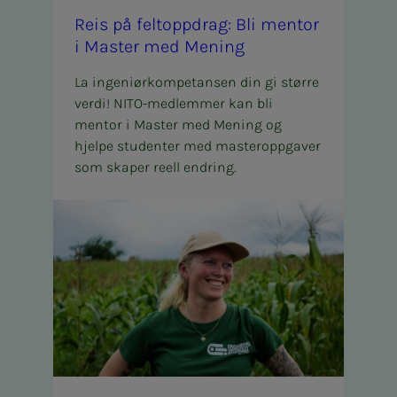
Reis på fel­t­opp­­­drag: Bli men­tor
i Mas­­­ter med Me­­­ning
La ingeniørkompetansen din gi større
verdi! NITO-medlemmer kan bli
mentor i Master med Mening og
hjelpe studenter med masteroppgaver
som skaper reell endring.