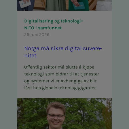
Digitalisering og teknologi
NITO i samfunnet
29. juni 2026
Nor­­­ge må sik­­­re di­­­gi­­­tal su­ve­re­­­
ni­­­tet
Offentlig sektor må slutte å kjøpe
teknologi som bidrar til at tjenester
og systemer vi er avhengige av blir
låst hos globale teknologigiganter.