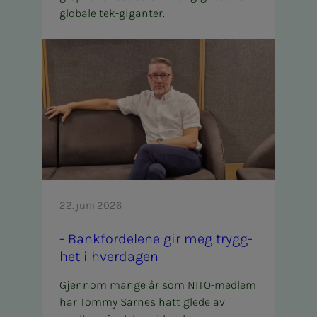
globale tek-giganter.
22. juni 2026
- Bank­­­for­­­de­­­le­­­ne gir meg tryg­g­
het i hver­­­da­­­gen
Gjennom mange år som NITO-medlem
har Tommy Sarnes hatt glede av