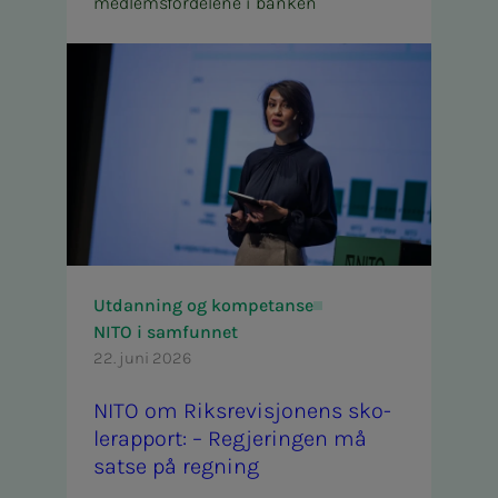
medlemsfordelene i banken
Utdanning og kompetanse
NITO i samfunnet
22. juni 2026
NITO om Riks­re­vi­­­sjo­­­nens sko­­­
le­rap­­­port: – Re­­­gje­rin­­­gen må
sat­­­se på reg­­­ning