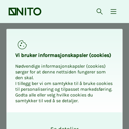
Forsiden
Åpne søk
{ isMe
Aktuelt
Vi bru­­­ker in­­­for­­­ma­­­sjons­­­kaps­­­­­ler (cookies)
Her finner du aktuelle saker fra NITO.
Nødvendige informasjonskapsler (cookies)
sørger for at denne nettsiden fungerer som
den skal.
I tillegg ber vi om samtykke til å bruke cookies
til personalisering og tilpasset markedsføring.
Student
Godta alle eller velg hvilke cookies du
samtykker til ved å se detaljer.
O
k