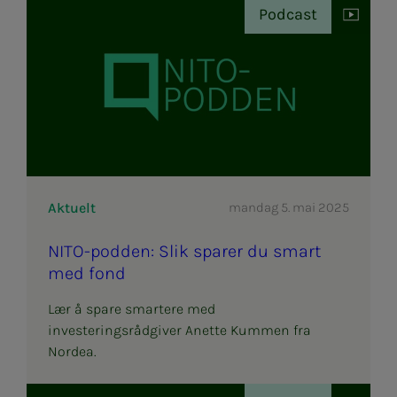
Podcast
Aktuelt
mandag 5. mai 2025
NITO-podden: Slik spa­­­rer du smart
med fond
Lær å spare smartere med
investeringsrådgiver Anette Kummen fra
Nordea.