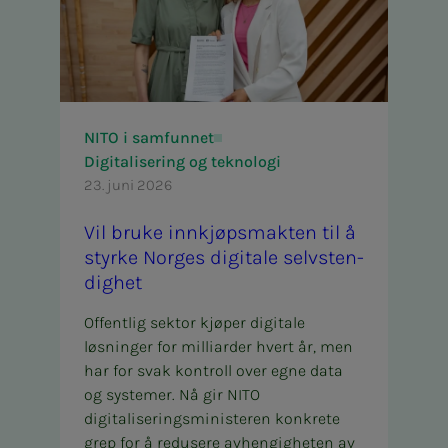
NITO i samfunnet
Digitalisering og teknologi
23. juni 2026
Vil bru­­­ke inn­­­­­kjøps­­­­­mak­­­ten til å
styr­­­ke Nor­­­ges di­­­gi­ta­­­le selv­­­s­­ten­­­
dig­het
Offentlig sektor kjøper digitale
løsninger for milliarder hvert år, men
har for svak kontroll over egne data
og systemer. Nå gir NITO
digitaliseringsministeren konkrete
grep for å redusere avhengigheten av