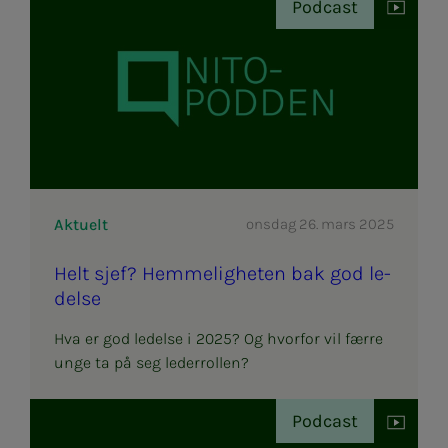
Podcast
Aktuelt
onsdag 26. mars 2025
Helt sjef? Hem­­­me­­­lig­he­­­ten bak god le­­­
del­­­se
Hva er god ledelse i 2025? Og hvorfor vil færre
unge ta på seg lederrollen?
Podcast