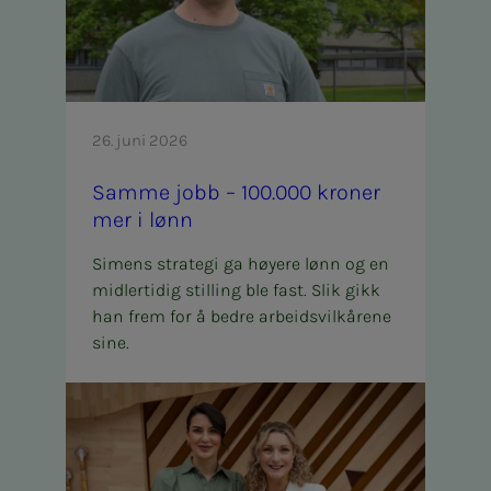
26. juni 2026
Sam­­­me jobb – 100.000 kro­­­ner
mer i lønn
Simens strategi ga høyere lønn og en
midlertidig stilling ble fast. Slik gikk
han frem for å bedre arbeidsvilkårene
sine.