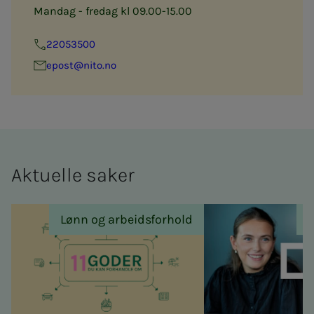
Mandag - fredag kl 09.00-15.00
22053500
epost@nito.no
Ak­tu­el­­­le sa­­­ker
Lønn og arbeidsforhold