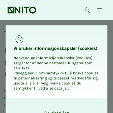
Forsiden
Åpne søk
{ isMe
Fagnettverk
Fag­­­nett­verk for NITO Bio­­­
Vi bru­­­ker in­­­for­­­ma­­­sjons­­­kaps­­­­­ler (cookies)
Nødvendige informasjonskapsler (cookies)
in­­­ge­­­ni­ør­­­fag­­­lig in­s­­ti­tutt
sørger for at denne nettsiden fungerer som
den skal.
mikro­­­bio­­­lo­­­gi
I tillegg ber vi om samtykke til å bruke cookies
til personalisering og tilpasset markedsføring.
Godta alle eller velg hvilke cookies du
samtykker til ved å se detaljer.
Dette er et fagnettverk for deg som er bioingeniør
og som jobber med eller har interesse for
O
mikrobiologi.
k