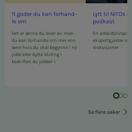
11 go­­­der du kan for­hand­­­
Lytt til NITOs ar­­­bei
le om
podkast
Det er lønna du lever av, men
En arbeidslivspo
du kan forhandle om mer enn
ekspertgjester og 
lønn hvis du skal begynne i ny
diskusjoner.
jobb eller bytte stilling i
bedriften du jobber i.
Se flere saker