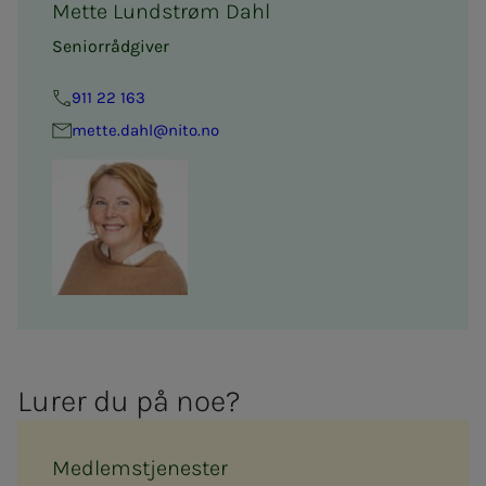
Mette Lundstrøm Dahl
Seniorrådgiver
911 22 163
mette.dahl@nito.no
Lu­­­rer du på noe?
Medlemstjenester