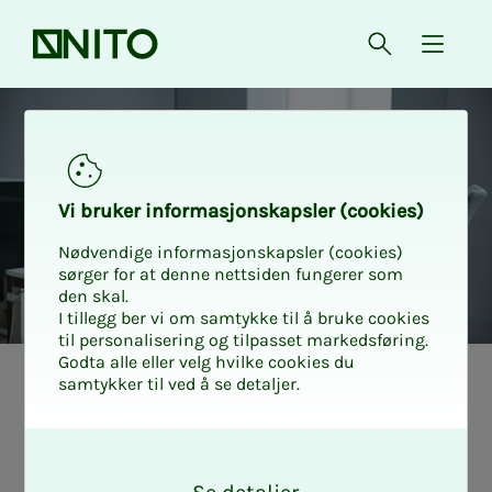
Forsiden
Åpne søk
{ isMe
Vi bru­­­ker in­­­for­­­ma­­­sjons­­­kaps­­­­­ler (cookies)
Nødvendige informasjonskapsler (cookies)
sørger for at denne nettsiden fungerer som
den skal.
I tillegg ber vi om samtykke til å bruke cookies
til personalisering og tilpasset markedsføring.
Godta alle eller velg hvilke cookies du
samtykker til ved å se detaljer.
Opp­­­tak fra te­­
O
ma­­­mø­­­ter
k