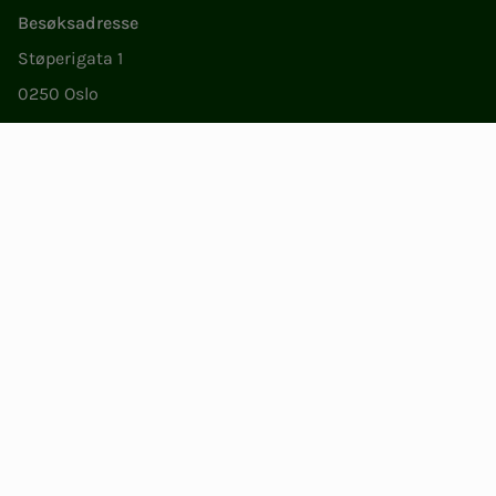
Besøksadresse
Støperigata 1
0250 Oslo
Medlemstjenester
Ma.–fr. 09.00 til 15.00
22 05 35 00
epost@nito.no
Org.nr: 856 331 482
Personvern og informasjonskapsler
Endre cookieinnstillinger