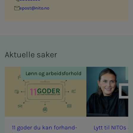
epost@nito.no
Ak­tu­el­­­le sa­­­ker
Lønn og arbeidsforhold
11 go­­­der du kan for­hand­­­
Lytt til NITOs ar­­­bei