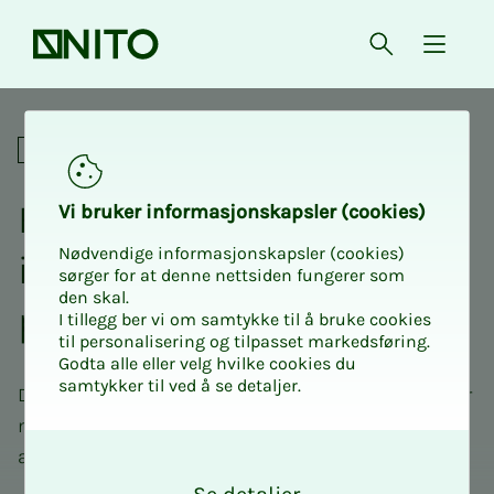
Forsiden
Åpne søk
{ isMe
Fagnettverk
Fag­­­nett­verk for NITO Bio­­­
Vi bru­­­ker in­­­for­­­ma­­­sjons­­­kaps­­­­­ler (cookies)
Nødvendige informasjonskapsler (cookies)
in­­­ge­­­ni­ør­­­fag­­­lig in­s­­ti­tutt
sørger for at denne nettsiden fungerer som
den skal.
pre­a­­na­ly­­­se og PNA
I tillegg ber vi om samtykke til å bruke cookies
til personalisering og tilpasset markedsføring.
Godta alle eller velg hvilke cookies du
samtykker til ved å se detaljer.
Dette er et fagnettverk for bioingeniører som jobber
med eller har interesse for preanalyse, pasientnær
O
analysering og selvtesting.
k