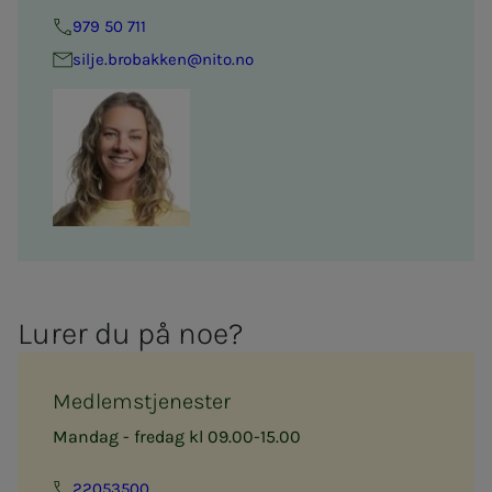
979 50 711
silje.brobakken@nito.no
Lu­­­rer du på noe?
Medlemstjenester
Mandag - fredag kl 09.00-15.00
22053500