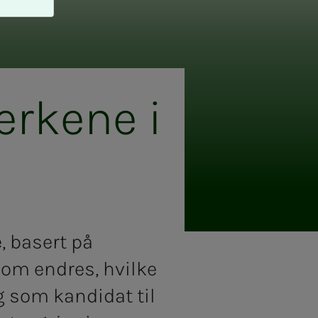
­­ke­­­ne i
, basert på
som endres, hvilke
 som kandidat til