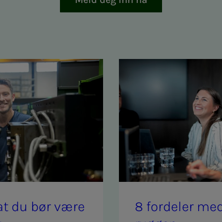
l at du bør være
8 for­­­de­­­ler 