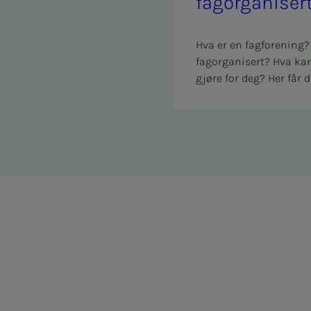
fag­or­­­ga­­­ni­­­ser
Hva er en fagforening?
fagorganisert? Hva ka
gjøre for deg? Her får d