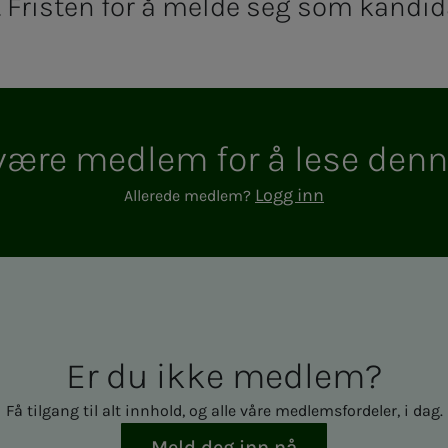
. Fristen for å melde seg som kandidat
e med­­­­­lem for å lese den­­­n
Logg inn
Allerede medlem?
Er du ikke med­­­­­lem?
Få tilgang til alt innhold, og alle våre medlemsfordeler, i dag.
Meld deg inn nå