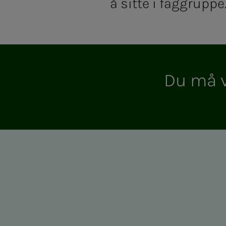
å sitte i faggruppe
Du må vær