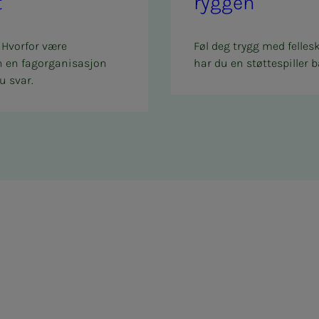
t
ryg­­­gen
 Hvorfor være
Føl deg trygg med felles
n en fagorganisasjon
har du en støttespiller b
u svar.