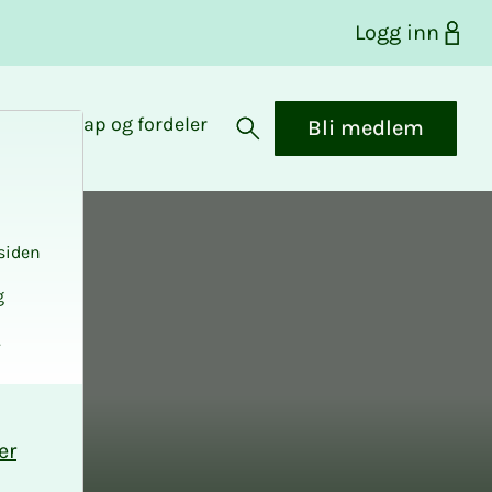
Logg inn
Medlemskap og fordeler
Bli medlem
Åpne søk
siden
g
.
er