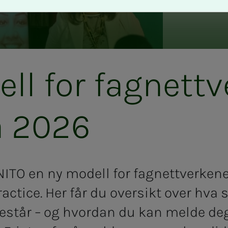
ll for fag­­­nett­ver­
a 2026
NITO en ny modell for fagnettverkene
ctice. Her får du oversikt over hva 
estår – og hvordan du kan melde deg