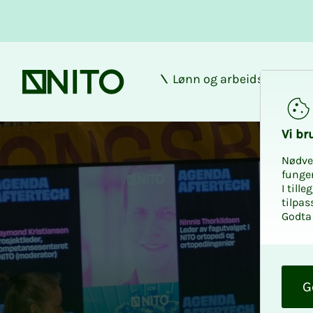
Lønn og arbeidsforhold
Forsiden
Vi bru­
Nødve
funge
I till
tilpas
Godta 
O
k
G