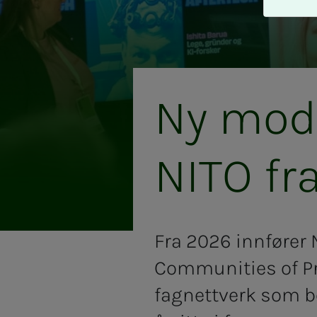
A
v
v
i
s
a
Ny mo­­­de
l
l
e
NITO fr
Fra 2026 innfører 
Communities of Pra
fagnettverk som b