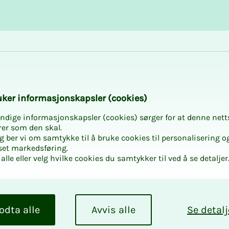
Karriere og utvikling
Kurs og aktiviteter
­­ker in­­­for­­­ma­­­sjons­­­kaps­­­­­ler (cookies)
ndige informasjonskapsler (cookies) sørger for at denne nett
rer som den skal.
egg ber vi om samtykke til å bruke cookies til personalisering o
set markedsføring.
alle eller velg hvilke cookies du samtykker til ved å se detaljer
odta alle
Avvis alle
Se detalj