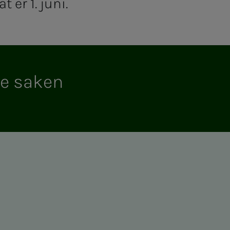
 er 1. juni.
e sa­­­ken