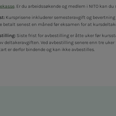
nekasse
. Er du arbeidssøkende og medlem i NITO kan du
st:
Kursprisene inkluderer semesteravgift og bevertning 
re betalt senest en måned før eksamen for at kursdelta
illing:
Siste frist for avbestilling er åtte uker før kursst
v deltakeravgiften. Ved avbestilling senere enn tre uker f
rt er derfor bindende og kan ikke avbestilles.