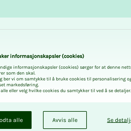
Karriere og utvikling
Kurs og aktiviteter
av di­­gi­ta­­le pro­­ses­­
­­ker in­­­for­­­ma­­­sjons­­­kaps­­­­­ler (cookies)
ndige informasjonskapsler (cookies) sørger for at denne nett
rer som den skal.
egg ber vi om samtykke til å bruke cookies til personalisering o
set markedsføring.
alle eller velg hvilke cookies du samtykker til ved å se detaljer
­­­dan­­­
­del­­­se
odta alle
Avvis alle
Se detalj