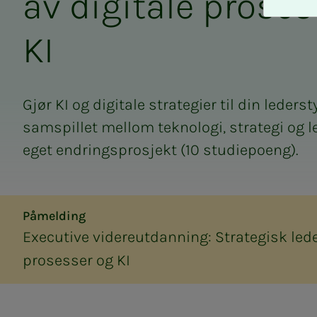
av di­­­gi­ta­­­le pro­­­se
A
v
KI
v
i
s
a
Gjør KI og digitale strategier til din lederst
l
l
samspillet mellom teknologi, strategi og 
e
eget endringsprosjekt (10 studiepoeng).
Påmelding
Executive videreutdanning: Strategisk lede
prosesser og KI