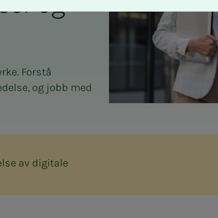
s­­­ser og
yrke. Forstå
ledelse, og jobb med
lse av digitale