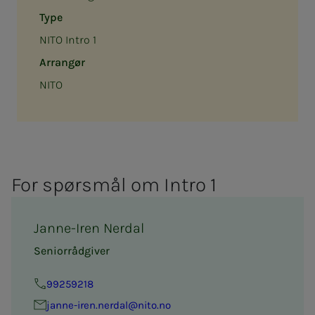
Type
NITO Intro 1
Arrangør
NITO
For spørs­­­mål om In­­­tro 1
Janne-Iren Nerdal
Seniorrådgiver
99259218
janne-iren.nerdal@nito.no