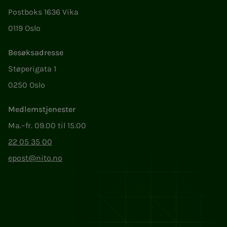
Postboks 1636 Vika
0119 Oslo
Besøksadresse
Støperigata 1
0250 Oslo
Medlemstjenester
Ma.–fr. 09.00 til 15.00
22 05 35 00
epost@nito.no