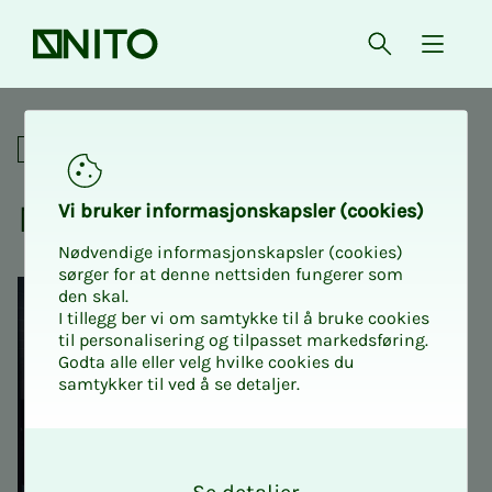
Forsiden
Åpne søk
{ isMe
NITO Intro 1: Kurs for nye till
For tillitsvalgte
NITO In­­­tro 1
Vi bru­­­ker in­­­for­­­ma­­­sjons­­­kaps­­­­­ler (cookies)
Nødvendige informasjonskapsler (cookies)
sørger for at denne nettsiden fungerer som
den skal.
I tillegg ber vi om samtykke til å bruke cookies
til personalisering og tilpasset markedsføring.
Godta alle eller velg hvilke cookies du
samtykker til ved å se detaljer.
O
k