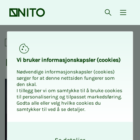
Forsiden
Åpne søk
{ isMe
NITO Intro 1: Kurs for nye till
For tillitsvalgte
NITO In­­­tro 1
Vi bru­­­ker in­­­for­­­ma­­­sjons­­­kaps­­­­­ler (cookies)
Nødvendige informasjonskapsler (cookies)
sørger for at denne nettsiden fungerer som
den skal.
I tillegg ber vi om samtykke til å bruke cookies
til personalisering og tilpasset markedsføring.
Godta alle eller velg hvilke cookies du
samtykker til ved å se detaljer.
O
k