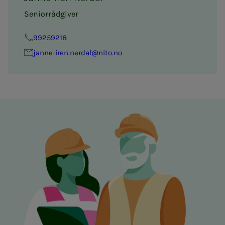
Seniorrådgiver
99259218
janne-iren.nerdal@nito.no