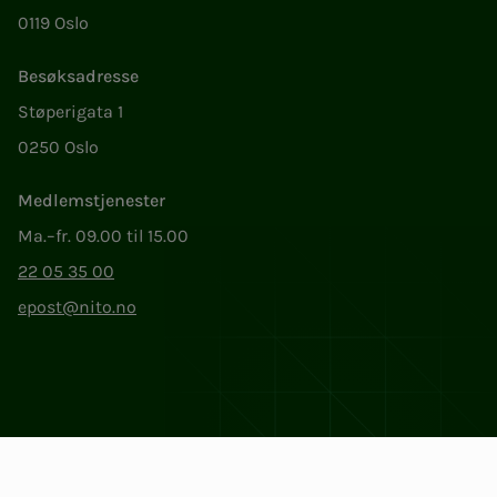
0119 Oslo
Besøksadresse
Støperigata 1
0250 Oslo
Medlemstjenester
Ma.–fr. 09.00 til 15.00
22 05 35 00
epost@nito.no
Org.nr: 856 331 482