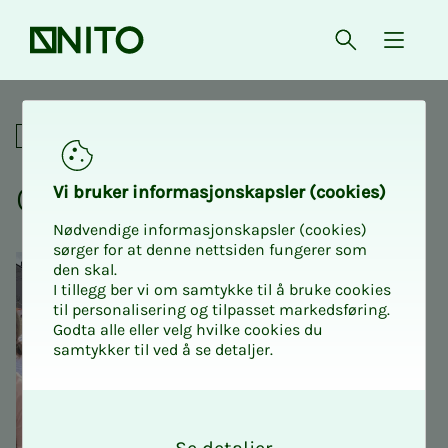
Forsiden
Åpne søk
{ isMe
NITO deltar i Pride-paraden 
Sosialt
Oslo Pri­­­de - gå med NITO
Vi bru­­­ker in­­­for­­­ma­­­sjons­­­kaps­­­­­ler (cookies)
Nødvendige informasjonskapsler (cookies)
sørger for at denne nettsiden fungerer som
den skal.
I tillegg ber vi om samtykke til å bruke cookies
til personalisering og tilpasset markedsføring.
Godta alle eller velg hvilke cookies du
samtykker til ved å se detaljer.
O
k