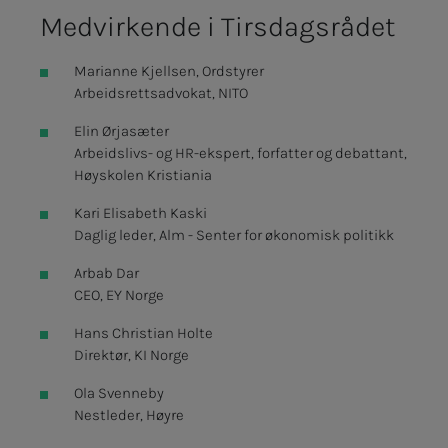
Med­­­­­vir­­­ken­­­de i Tirs­­­dags­­­rå­­­det
Marianne Kjellsen, Ordstyrer
Arbeidsrettsadvokat, NITO
Elin Ørjasæter
Arbeidslivs- og HR-ekspert, forfatter og debattant,
Høyskolen Kristiania
Kari Elisabeth Kaski
Daglig leder, Alm - Senter for økonomisk politikk
Arbab Dar
CEO, EY Norge
Hans Christian Holte
Direktør, KI Norge
Ola Svenneby
Nestleder, Høyre