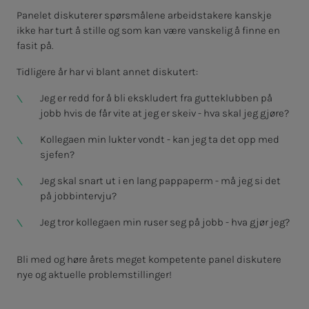
Panelet diskuterer spørsmålene arbeidstakere kanskje
ikke har turt å stille og som kan være vanskelig å finne en
fasit på.
Tidligere år har vi blant annet diskutert:
Jeg er redd for å bli ekskludert fra gutteklubben på
jobb hvis de får vite at jeg er skeiv - hva skal jeg gjøre?
Kollegaen min lukter vondt - kan jeg ta det opp med
sjefen?
Jeg skal snart ut i en lang pappaperm - må jeg si det
på jobbintervju?
Jeg tror kollegaen min ruser seg på jobb - hva gjør jeg?
Bli med og høre årets meget kompetente panel diskutere
nye og aktuelle problemstillinger!