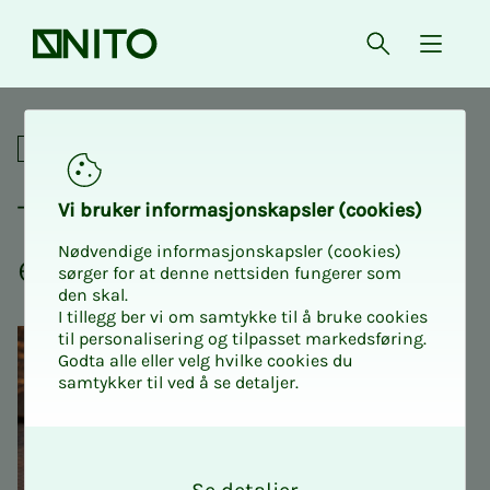
Forsiden
Åpne søk
{ isMe
Tirsdagsrådet - dilemmaer i 
Sosialt
Tirs­­­dags­­­rå­­­det - di­­­lem­­­ma­
Vi bru­­­ker in­­­for­­­ma­­­sjons­­­kaps­­­­­ler (cookies)
Nødvendige informasjonskapsler (cookies)
er i ar­­­beids­­­­­li­­­vet
sørger for at denne nettsiden fungerer som
den skal.
I tillegg ber vi om samtykke til å bruke cookies
til personalisering og tilpasset markedsføring.
Godta alle eller velg hvilke cookies du
samtykker til ved å se detaljer.
O
k