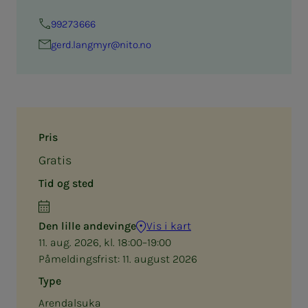
99273666
gerd.lang­­­myr@nito.no
Pris
Gratis
Tid og sted
Den lille andevinge
Vis i kart
11. aug. 2026, kl. 18:00–19:00
Påmeldingsfrist:
11. august 2026
Type
Arendalsuka