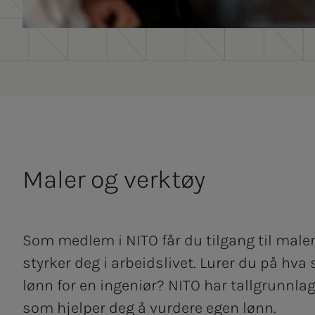
Ma­­­ler og ver­k­tøy
Som medlem i NITO får du tilgang til male
styrker deg i arbeidslivet. Lurer du på hva
lønn for en ingeniør? NITO har tallgrunnla
som hjelper deg å vurdere egen lønn.