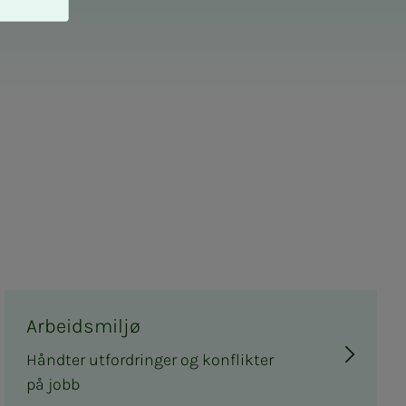
Arbeidsmiljø
Håndter utfordringer og konflikter
på jobb