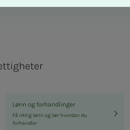
­­tig­he­­­ter
Lønn og forhandlinger
Få riktig lønn og lær hvordan du
forhandler