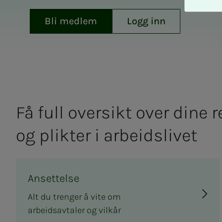
A
v
Bli medlem
Logg inn
v
i
s
a
l
l
e
Få full over­­­­­sikt over dine ret­
og plik­­­ter i ar­­­beids­­­­­li­­­vet
Ansettelse
Alt du trenger å vite om
arbeidsavtaler og vilkår