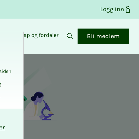
Logg inn
Medlemskap og fordeler
Bli medlem
Åpne søk
siden
g
.
er