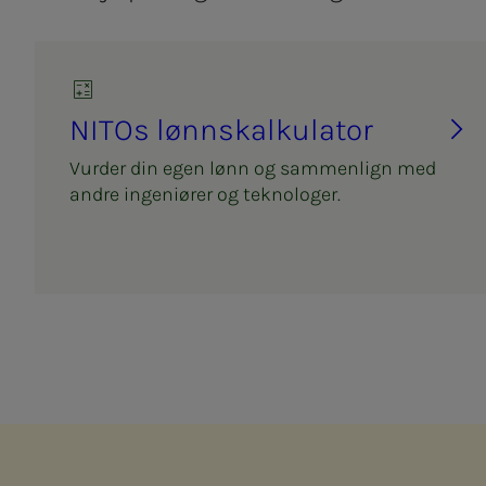
NITOs lønn­­­skalk­­­u­la­tor
Vurder din egen lønn og sammenlign med
andre ingeniører og teknologer.