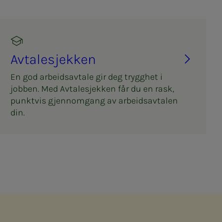
Av­ta­­­le­­­sjek­­­ken
En god arbeidsavtale gir deg trygghet i
jobben. Med Avtalesjekken får du en rask,
punktvis gjennomgang av arbeidsavtalen
din.