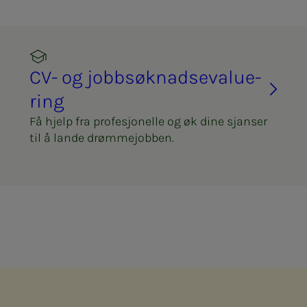
CV- og job­b­­­søk­­­nads­­­e­va­lu­e­
ring
Få hjelp fra profesjonelle og øk dine sjanser
til å lande drømmejobben.