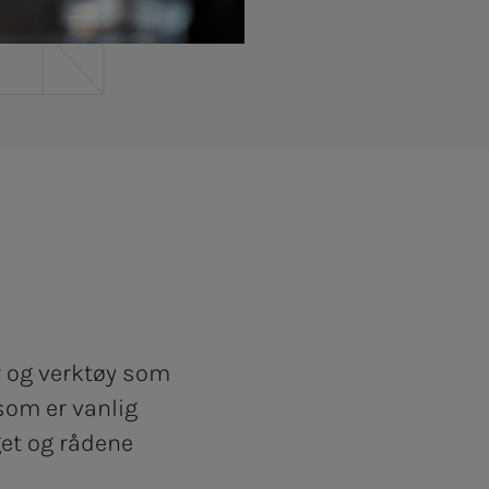
r og verktøy som
 som er vanlig
get og rådene