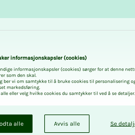
Karriere og utvikling
Kurs og aktiviteter
hold
­­ker in­­­for­­­ma­­­sjons­­­kaps­­­­­ler (cookies)
­for­hold
ndige informasjonskapsler (cookies) sørger for at denne nett
rer som den skal.
egg ber vi om samtykke til å bruke cookies til personalisering o
set markedsføring.
alle eller velg hvilke cookies du samtykker til ved å se detaljer
n du trenger om alt
 lønnsforhandlinger,
føle deg trygg i din
odta alle
Avvis alle
Se detalj