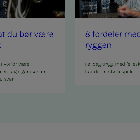
l at du bør være
8 for­­­de­­­ler 
t
ryg­­­gen
 Hvorfor være
Føl deg trygg med felles
n en fagorganisasjon
har du en støttespiller b
u svar.