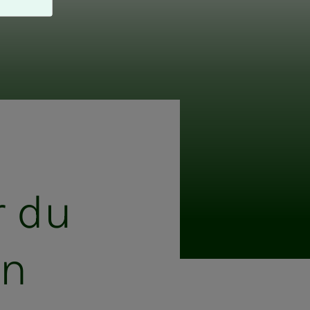
ør du
len