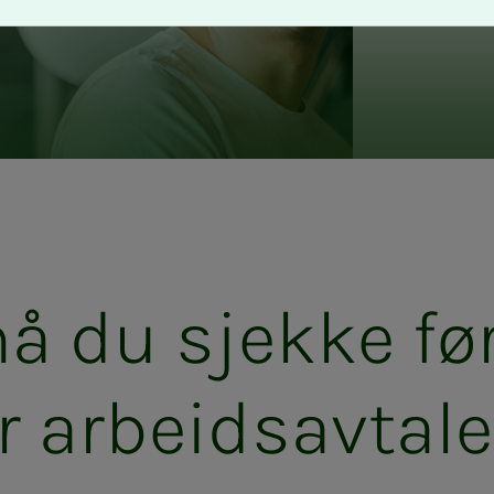
må du sjek­­­ke f
er ar­­­beids­­­av­ta­­­