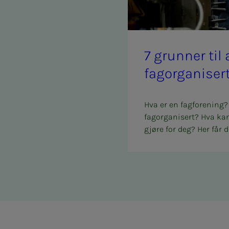
7 grun­­­ner ti
fag­or­­­ga­­­ni­­­ser
Hva er en fagforening?
fagorganisert? Hva ka
gjøre for deg? Her får d