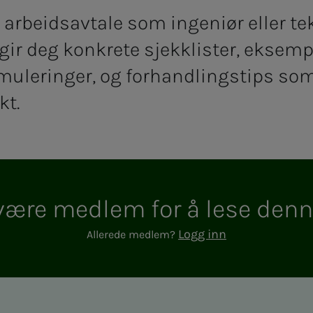
 arbeidsavtale som ingeniør eller t
ir deg konkrete sjekklister, eksemp
muleringer, og forhandlingstips som
kt.
e med­­­­­lem for å lese den­­­n
Logg inn
Allerede medlem?