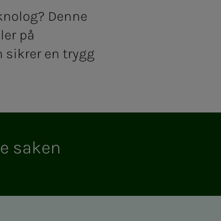
eknolog? Denne
ler på
 sikrer en trygg
e sa­­­ken