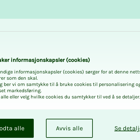
Karriere og utvikling
Kurs og aktiviteter
­­ker in­­­for­­­ma­­­sjons­­­kaps­­­­­ler (cookies)
ndige informasjonskapsler (cookies) sørger for at denne nett
rer som den skal.
egg ber vi om samtykke til å bruke cookies til personalisering o
set markedsføring.
alle eller velg hvilke cookies du samtykker til ved å se detaljer
odta alle
Avvis alle
Se detalj