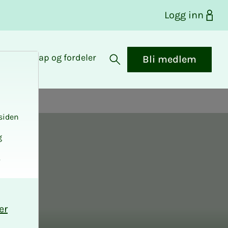
Logg inn
Medlemskap og fordeler
Bli medlem
Åpne søk
siden
g
.
er