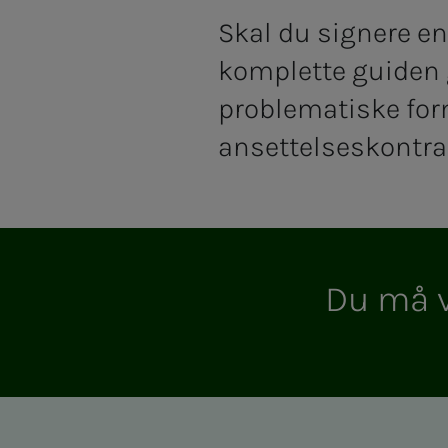
Skal du signere en
komplette guiden g
problematiske for
ansettelseskontra
Du må vær