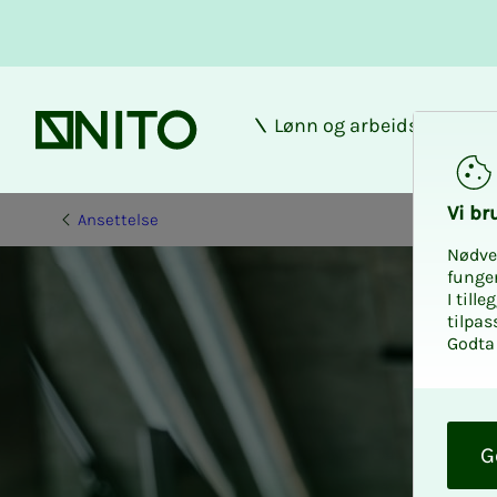
Lønn og arbeidsforhold
Forsiden
Vi bru­
Ansettelse
Nødve
funge
I till
tilpas
Godta 
O
k
G