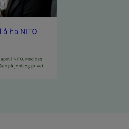
med å ha NITO i
kapet i NITO. Med oss
åde på jobb og privat.