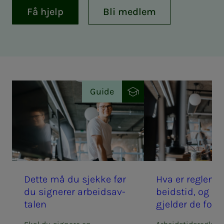
Få hjelp
Bli medlem
Guide
Det­­­te må du sjek­­­ke før
Hva er reg­­­le­­­ne 
du sig­­­ne­­­rer ar­­­beids­­­av­
beids­­­­­tid, og hvo
ta­­­len
gjel­­­der de for