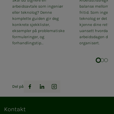
Skal du signere en
Arbeidstidsreglene
arbeidsavtale som ingeniør
balanse mellom jo
eller teknolog? Denne
fritid. Som ingeniør
komplette guiden gir deg
teknolog er det vik
konkrete sjekklister,
kjenne dine rettig
eksempler på problematiske
uansett hvordan
formuleringer, og
arbeidsdagen din 
forhandlingstip...
organisert.
Del på
Facebook
LinkedIn
Instagram
Kontakt