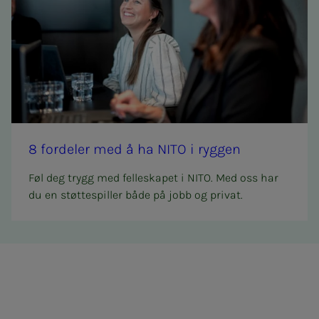
8 for­­­de­­­ler med å ha NITO i ryg­­­gen
Føl deg trygg med felleskapet i NITO. Med oss har
du en støttespiller både på jobb og privat.