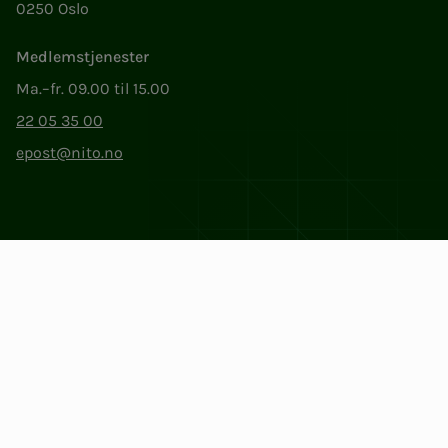
0250 Oslo
Medlemstjenester
Ma.–fr. 09.00 til 15.00
22 05 35 00
epost@nito.no
Org.nr: 856 331 482
Personvern og informasjonskapsler
Endre cookieinnstillinger
Facebook
LinkedIn
Instagram