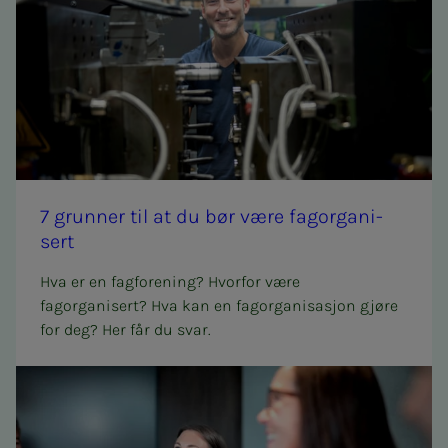
7 grun­­­ner til at du bør være fag­or­­­ga­­­ni­­­
sert
Hva er en fagforening? Hvorfor være
fagorganisert? Hva kan en fagorganisasjon gjøre
for deg? Her får du svar.