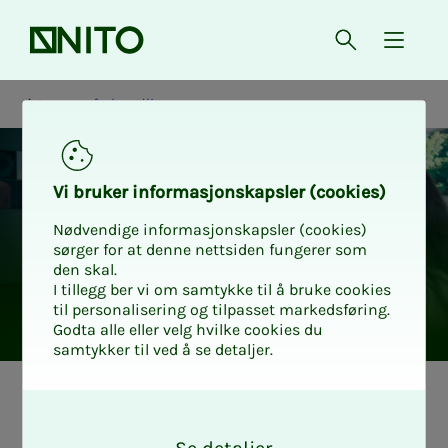
Forsiden
Åpne søk
{ isMe
Lønn og forhandlinger
Vi bru­­­ker in­­­for­­­ma­­­sjons­­­kaps­­­­­ler (cookies)
Nødvendige informasjonskapsler (cookies)
sørger for at denne nettsiden fungerer som
den skal.
I tillegg ber vi om samtykke til å bruke cookies
til personalisering og tilpasset markedsføring.
Godta alle eller velg hvilke cookies du
samtykker til ved å se detaljer.
Hva er en god
O
k