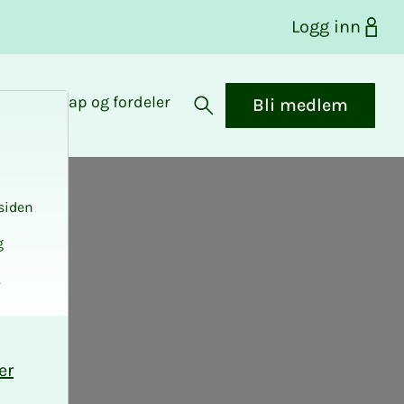
Logg inn
Medlemskap og fordeler
Bli medlem
Åpne søk
siden
g
.
er