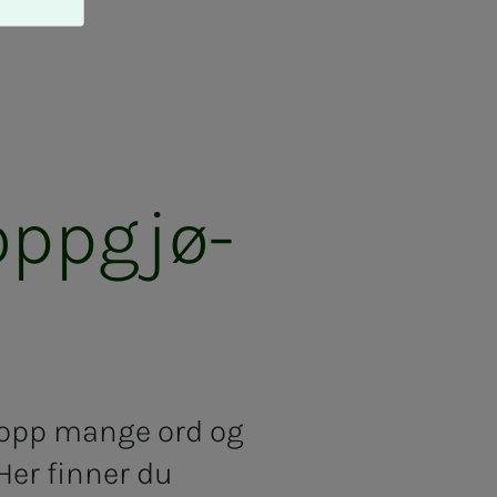
pp­­­gjø­
 opp mange ord og
 Her finner du