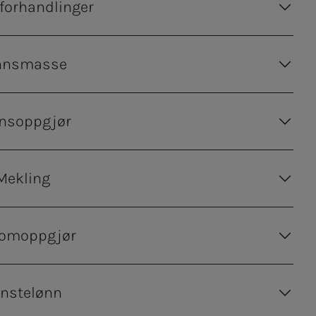
 forhandlinger
nnsmasse
nsoppgjør
Mekling
lomoppgjør
nstelønn