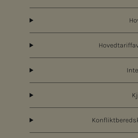
Ho
Hovedtariffa
Int
K
Konfliktbereds