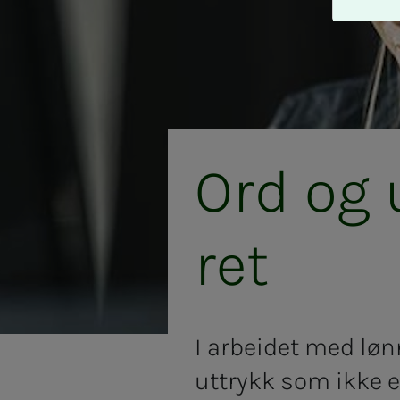
A
v
v
i
s
a
l
l
Ord og ut
e
ret
I arbeidet med lø
uttrykk som ikke er