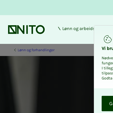
Lønn og arbeidsforhold
Forsiden
Vi bru­
Lønn og forhandlinger
Nødve
funge
I till
tilpas
Godta 
O
k
G