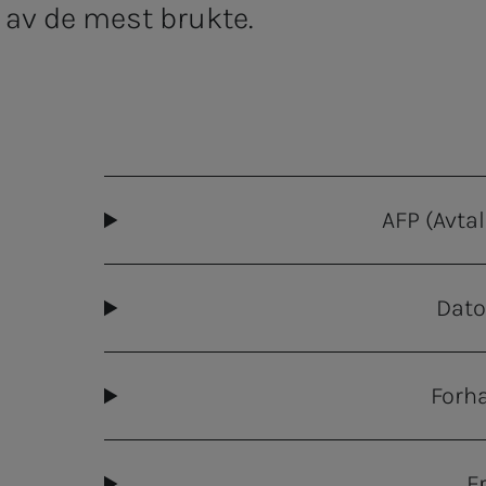
 av de mest brukte.
AFP (Avta
Dato
Forh
F