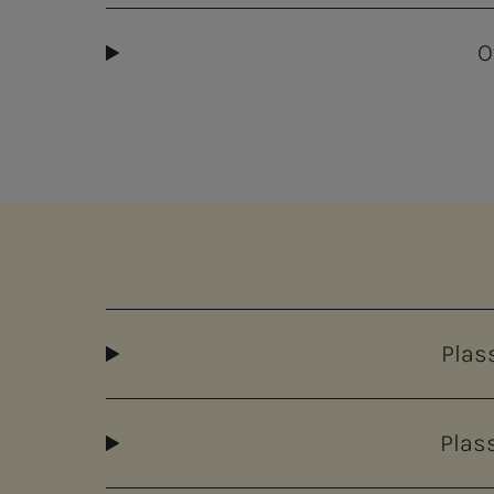
O
Plas
Plas