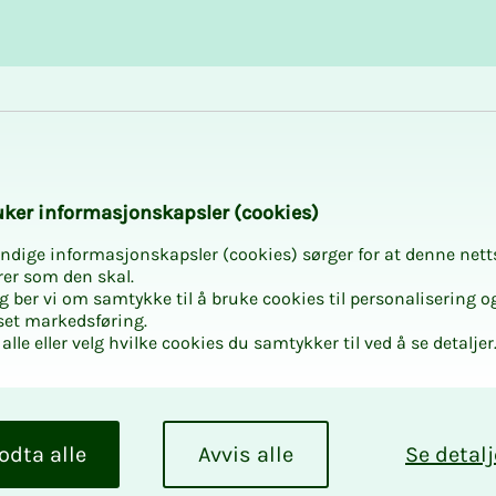
Karriere og utvikling
Kurs og aktiviteter
­­ker in­­­for­­­ma­­­sjons­­­kaps­­­­­ler (cookies)
ndige informasjonskapsler (cookies) sørger for at denne nett
rer som den skal.
egg ber vi om samtykke til å bruke cookies til personalisering o
set markedsføring.
alle eller velg hvilke cookies du samtykker til ved å se detaljer
odta alle
Avvis alle
Se detalj