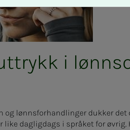
­­­trykk i lønns­o
nn og lønnsforhandlinger dukker det
 like dagligdags i språket for øvrig.