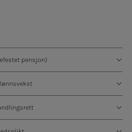
lefestet pensjon)
lønnsvekst
andlingsrett
redsplikt