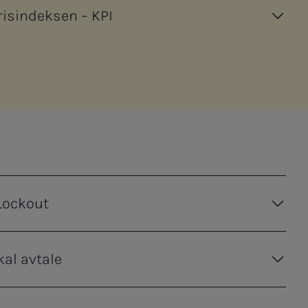
sindeksen – KPI
Lockout
kal avtale