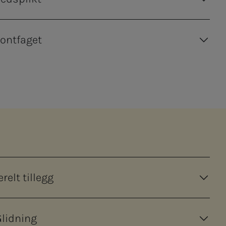
rontfaget
relt tillegg
Glidning