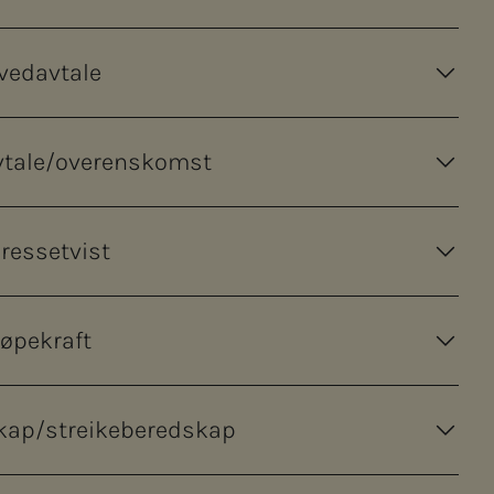
vedavtale
vtale/overenskomst
eressetvist
jøpekraft
kap/streikeberedskap