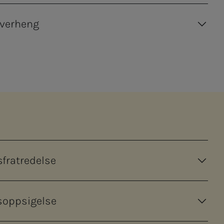
verheng
sfratredelse
soppsigelse