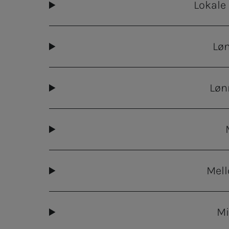
Lokale
Lø
Løn
Mel
Mi