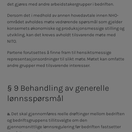
det gjøres med andre arbeidstakergrupper i bedriften.
Dersom det i medhold av annen hovedavtale innen NHO-
området avholdes møte vedrørende spørsmål som gjelder
konsernets økonomiske og produksjonsmessige stilling og
utvikling, kan det kreves avholdt tilsvarende møte med
NITO.
Partene forutsettes å finne fram til hensiktsmessige
representasjonsordninger til slikt møte. Møtet kan omfatte
andre grupper med tilsvarende interesser.
§ 9 Be­hand­ling av ge­ne­rel­le
lønns­spørs­mål
a.
Det skal gjennomføres reelle drøftinger mellom bedriften
og bedriftsgruppens tillitsvalgte om den
gjennomsnittlige lønnsregulering før bedriften fastsetter