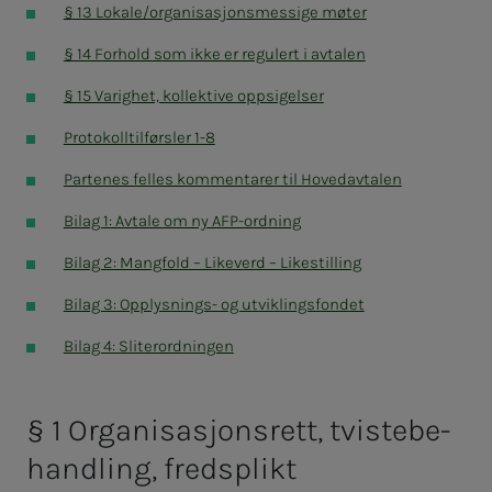
§ 1
3 Lokale/organisasjonsmessige møter
§ 14 Forhold som ikke er regulert i avtalen
§ 15 Varighet, kollektive oppsigelser
Protokolltilførsler 1-8
Partenes felles kommentarer til Hovedavtalen
Bilag 1: Avtale om ny AFP-ordning
Bilag 2: Mangfold – Likeverd – Likestilling
Bilag 3: Opplysnings- og utviklingsfondet
Bilag 4: Sliterordningen
§
1 Or­ga­ni­sa­sjons­rett, tviste­be­
hand­ling, freds­plikt