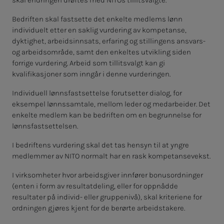
skal endringen drøftes med NITOs tillitsvalgte.
Bedriften skal fastsette det enkelte medlems lønn
individuelt etter en saklig vurdering av kompetanse,
dyktighet, arbeidsinnsats, erfaring og stillingens ansvars-
og arbeidsområde, samt den enkeltes utvikling siden
forrige vurdering. Arbeid som tillitsvalgt kan gi
kvalifikasjoner som inngår i denne vurderingen.
Individuell lønnsfastsettelse forutsetter dialog, for
eksempel lønnssamtale, mellom leder og medarbeider. Det
enkelte medlem kan be bedriften om en begrunnelse for
lønnsfastsettelsen.
I bedriftens vurdering skal det tas hensyn til at yngre
medlemmer av NITO normalt har en rask kompetansevekst.
I virksomheter hvor arbeidsgiver innfører bonusordninger
(enten i form av resultatdeling, eller for oppnådde
resultater på individ- eller gruppenivå), skal kriteriene for
ordningen gjøres kjent for de berørte arbeidstakere.