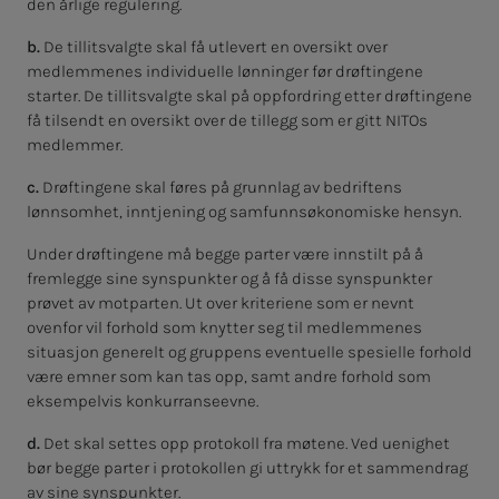
den årlige regulering.
b.
De tillitsvalgte skal få utlevert en oversikt over
medlemmenes individuelle lønninger før drøftingene
starter. De tillitsvalgte skal på oppfordring etter drøftingene
få tilsendt en oversikt over de tillegg som er gitt NITOs
medlemmer.
c.
Drøftingene skal føres på grunnlag av bedriftens
lønnsomhet, inntjening og samfunnsøkonomiske hensyn.
Under drøftingene må begge parter være innstilt på å
fremlegge sine synspunkter og å få disse synspunkter
prøvet av motparten. Ut over kriteriene som er nevnt
ovenfor vil forhold som knytter seg til medlemmenes
situasjon generelt og gruppens eventuelle spesielle forhold
være emner som kan tas opp, samt andre forhold som
eksempelvis konkurranseevne.
d.
Det skal settes opp protokoll fra møtene. Ved uenighet
bør begge parter i protokollen gi uttrykk for et sammendrag
av sine synspunkter.