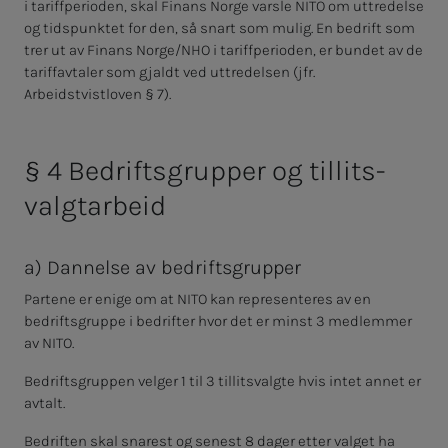
i tariffperioden, skal Finans Norge varsle NITO om uttredelse
og tidspunktet for den, så snart som mulig. En bedrift som
trer ut av Finans Norge/NHO i tariffperioden,
er bundet av de
tariffavtaler som gjaldt ved uttredelsen (jfr.
Arbeidstvistloven § 7).
§ 4 Be­drifts­grup­per og til­lits­
valg­t­ar­beid
a) Dan­nel­se av be­drifts­grup­per
Partene er enige om at NITO kan representeres av en
bedriftsgruppe i bedrifter hvor det er minst 3 medlemmer
av NITO.
Bedriftsgruppen velger 1 til 3 tillitsvalgte hvis intet annet er
avtalt.
Bedriften skal snarest og senest 8 dager etter valget ha