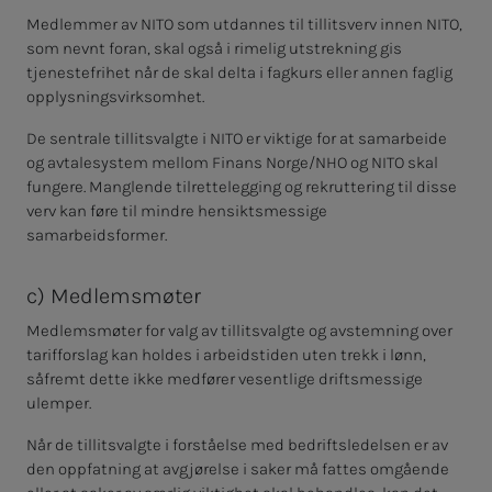
Medlemmer av NITO som utdannes til tillitsverv innen NITO,
som nevnt foran, skal også i rimelig utstrekning gis
tjenestefrihet når de skal delta i fagkurs eller annen faglig
opplysningsvirksomhet.
De sentrale tillitsvalgte i NITO er viktige for at samarbeide
og avtalesystem mellom Finans Norge/NHO og NITO skal
fungere. Manglende tilrettelegging og rekruttering til disse
verv kan føre til mindre hensiktsmessige
samarbeidsformer.
c) Med­lems­mø­ter
Medlemsmøter for valg av tillitsvalgte og avstemning over
tarifforslag kan holdes i arbeidstiden uten trekk i lønn,
såfremt dette ikke medfører vesentlige driftsmessige
ulemper.
Når de tillitsvalgte i forståelse med bedriftsledelsen er av
den oppfatning at avgjørelse i saker må fattes omgående