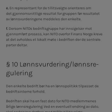
e.
En representant for de tillitsvalgte orienteres om
det gjennomsnittlige resultat for gruppen før resultatet
av lønnsvurderingene meddeles den enkelte.
f.
Dersom NITOs bedriftsgruppe har innsigelser mot
gjennomført prosess, kan NITO overfor Finans Norge kreve
at det avholdes et lokalt møte i bedriften
der de sentrale
parter deltar.
§ 10 Lønns­vur­de­ring/lønns­re­
gu­le­ring
Den enkelte bedrift bør ha en lønnspolitikk tilpasset de
bedriftsinterne forhold.
Bedriften skal ha en fast dato for NITO-medlemmenes
årlige lønnsregulering. Ved en eventuell endring av dato,