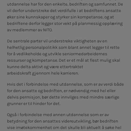
utdannelse har for den enkelte, bedriften og samfunnet. De
vil derfor understreke det verdifulle i at bedriftens ansatte
øker sine kunnskaper og styrker sin kompetanse, og at
bedriftene derfor legger stor vekt på planmessig opplæring
av medlemmer av NITO.
De sentrale parter vil understreke viktigheten av en
helhetlig personalpolitikk som blant annet legger til rette
for å vedlikeholde og utvikle seniormedarbeidernes
ressurser og kompetanse. Det er et mål at flest mulig skal
kunne delta aktivt og være ettertraktet
arbeidskraft gjennom hele karrieren.
Hvis det i forbindelse med utdannelse, som er av verdi både
for den ansatte og bedriften, er nødvendig med hel eller
delvis permisjon, bør dette innvilges med mindre særlige
grunner er til hinder for det.
Også i forbindelse med annen utdannelse som er av
betydning for den ansattes videreutvikling, bør bedriften
vise imøtekommenhet om det skulle bli aktuelt å søke hel