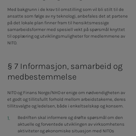
Med bakgrunn i de krav til omstilling som vil bli stilt til de
ansatte som følge av ny teknologi, anbefales det at partene
på det lokale plan finner fram til
hensiktsmessige
samarbeidsformer med spesiell vekt på spørsmål knyttet
til opplæring og utviklingsmuligheter for medlemmene av
NITO.
§ 7 In­for­ma­sjon, sam­ar­beid og
med­be­stem­mel­se
NITO og Finans Norge/NHO er enige om nødvendigheten av
et godt og tillitsfullt forhold mellom arbeidstakerne, deres
tillitsvalgte og ledelsen, både i enkeltselskap og konsern.
Bedriften skal informere og drøfte spørsmål om den
aktuelle og forventede utviklingen av virksomhetens
aktiviteter og økonomiske situasjon med NITOs