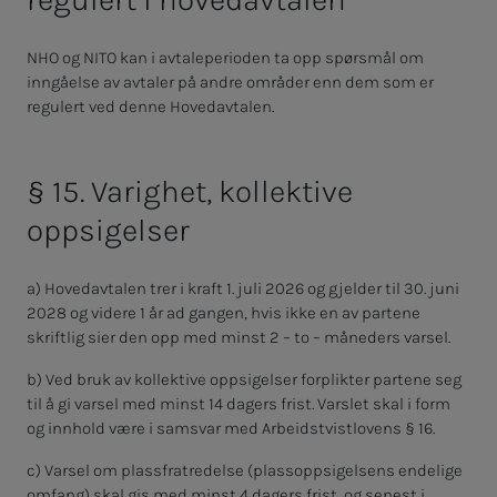
NHO og NITO kan
i avtaleperioden ta opp spørsmål om
inngåelse av avtaler på andre områder enn dem som er
regulert ved denne Hovedavtalen.
§ 15. Varighet, kollektive
oppsigelser
a) Hovedavtalen trer i kraft 1. juli 2026 og gjelder til 30. juni
2028 og videre 1 år ad gangen, hvis ikke en av partene
skriftlig sier den opp med minst 2 – to – måneders varsel.
b) Ved bruk av kollektive oppsigelser forplikter partene seg
til å gi varsel med minst 14 dagers frist. Varslet skal i form
og innhold være i samsvar med Arbeidstvistlovens § 16.
c) Varsel om plassfratredelse (plassoppsigelsens endelige
omfang) skal gis med minst 4 dagers frist, og senest i