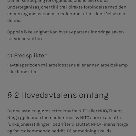
Det er ikke adgang for organisasjonene eller deres
underorganisasjoner til å tre i direkte forbindelse med den
annen organisasjonens medlemmer uten i forståelse med
denne.
Oppnås ikke enighet kan hver av partene innbringe saken
for Arbeidsretten.
c) Freds­plik­ten
I avtaleperioden må arbeidsstans eller annen arbeidskamp
ikke finne sted.
§ 2 Ho­ved­av­ta­lens om­fang
Denne avtalen gjøres etter krav fra NITO eller NHO/Finans
Norge gjeldende for medlemmer av NITO som er ansatt i
funksjonærstillinger i bedrifter tilsluttet NHO/Finans Norge
og for vedkommende bedrift. På anmodning skal de