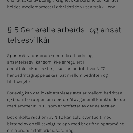
eller at saker av særlig viktighet skal behandles, kan det
holdes medlemsmøter i arbeidstiden uten trekk i lønn.
§ 5 Ge­ne­rel­le ar­beids- og an­set­
tel­ses­vil­kår
Spørsmål vedrørende generelle arbeids- og
ansettelsesvilkår som ikke er regulert i
ansettelseskontrakten, skal i en bedrift hvor NITO
har bedriftsgruppe søkes løst mellom bedriften og
tillitsvalgte.
For øvrig kan det lokalt etableres avtaler mellom bedriften
og bedriftsgruppen om spørsmål av generell karakter for de
medlemmer av NITO som er omfattet av denne avtalen.
Det enkelte medlem av NITO kan selv, eventuelt med
bistand av en tillitsvalgt, ta opp med bedriften spørsmålet
om å endre avtalt arbeidsordning.