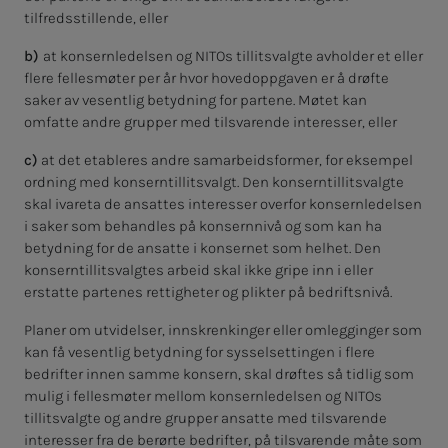
tilfredsstillende, eller
b)
at konsernledelsen og NITOs tillitsvalgte avholder et eller
flere fellesmøter per år hvor hovedoppgaven er å drøfte
saker av vesentlig betydning for partene. Møtet kan
omfatte andre grupper med tilsvarende interesser, eller
c)
at det etableres andre samarbeidsformer, for eksempel
ordning med konserntillitsvalgt. Den konserntillitsvalgte
skal ivareta de ansattes interesser overfor konsernledelsen
i saker som behandles på konsernnivå og som kan ha
betydning for de ansatte i konsernet som helhet. Den
konserntillitsvalgtes arbeid skal ikke gripe inn i eller
erstatte partenes rettigheter og plikter på bedriftsnivå.
Planer om utvidelser, innskrenkinger eller omlegginger som
kan få vesentlig betydning for sysselsettingen i flere
bedrifter innen samme konsern, skal drøftes så tidlig som
mulig i fellesmøter mellom konsernledelsen og NITOs
tillitsvalgte og andre grupper ansatte med tilsvarende
interesser fra de berørte bedrifter, på tilsvarende måte som