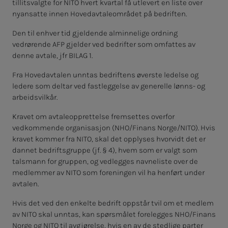
tillitsvalgte for NITO hvert kvartal få utlevert en liste over
nyansatte innen Hovedavtaleområdet på bedriften.
Den til enhver tid gjeldende alminnelige ordning
vedrørende AFP gjelder ved bedrifter som omfattes av
denne avtale, jfr BILAG 1.
Fra Hovedavtalen unntas bedriftens øverste ledelse og
ledere som deltar ved fastleggelse av generelle lønns- og
arbeidsvilkår.
Kravet om avtaleopprettelse fremsettes overfor
vedkommende organisasjon (NHO/Finans Norge/NITO). Hvis
kravet kommer fra NITO, skal det opplyses hvorvidt det er
dannet bedriftsgruppe (jf. § 4), hvem som er valgt som
talsmann for gruppen, og vedlegges navneliste over de
medlemmer av NITO som foreningen vil ha henført under
avtalen.
Hvis det ved den enkelte bedrift oppstår tvil om et medlem
av NITO skal unntas, kan spørsmålet forelegges NHO/Finans
Norge og NITO til avgjørelse, hvis en av de stedlige parter