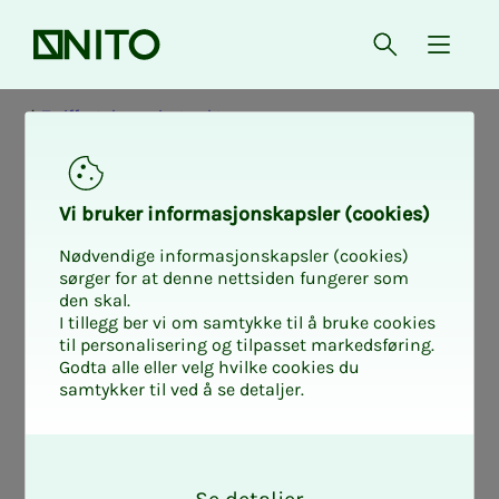
Forsiden
Åpne søk
{ isMe
Tariffavtaler - privat sektor
Ho­ved­­­av­ta­­­le Fi­­­
Vi bru­­­ker in­­­for­­­ma­­­sjons­­­kaps­­­­­ler (cookies)
nans Nor­­­ge -
Nødvendige informasjonskapsler (cookies)
sørger for at denne nettsiden fungerer som
den skal.
NITO
I tillegg ber vi om samtykke til å bruke cookies
til personalisering og tilpasset markedsføring.
Godta alle eller velg hvilke cookies du
samtykker til ved å se detaljer.
NITOs hovedavtale med NHO/Finans
O
Norge. Avtalen er gyldig fra 1. juli 2026 og
k
utløper 30. juni 2028.