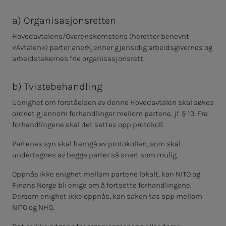
a) Or­ga­ni­sa­sjons­ret­ten
Hovedavtalens/Overenskomstens (heretter benevnt
«Avtalen») parter anerkjenner gjensidig arbeidsgivernes og
arbeidstakernes frie organisasjonsrett.
b) Tviste­be­hand­ling
Uenighet om forståelsen av denne Hovedavtalen skal søkes
ordnet gjennom forhandlinger mellom partene, jf. § 13. Fra
forhandlingene skal det settes opp protokoll.
Partenes syn skal fremgå av protokollen, som skal
undertegnes av begge parter så snart som mulig.
Oppnås ikke enighet mellom partene lokalt, kan NITO og
Finans Norge bli enige om å fortsette forhandlingene.
Dersom enighet ikke oppnås, kan saken tas opp mellom
NITO og NHO.