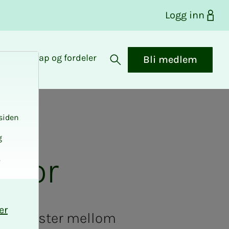
Logg inn
Medlemskap og fordeler
Bli medlem
Åpne søk
siden
g
ektor
.
er
renskomster mellom