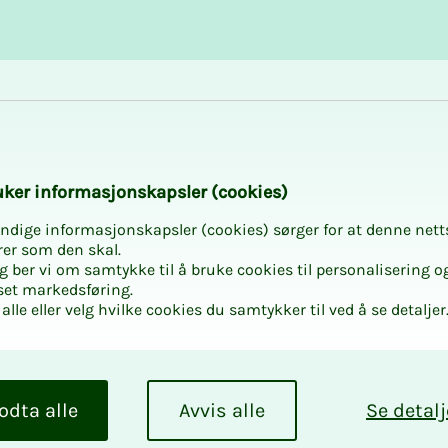
Karriere og utvikling
Kurs og aktiviteter
­­ker in­­­for­­­ma­­­sjons­­­kaps­­­­­ler (cookies)
ndige informasjonskapsler (cookies) sørger for at denne nett
rer som den skal.
egg ber vi om samtykke til å bruke cookies til personalisering o
set markedsføring.
taler i privat s
alle eller velg hvilke cookies du samtykker til ved å se detaljer
odta alle
Avvis alle
Se detalj
l du finne alle hovedavtaler og ove