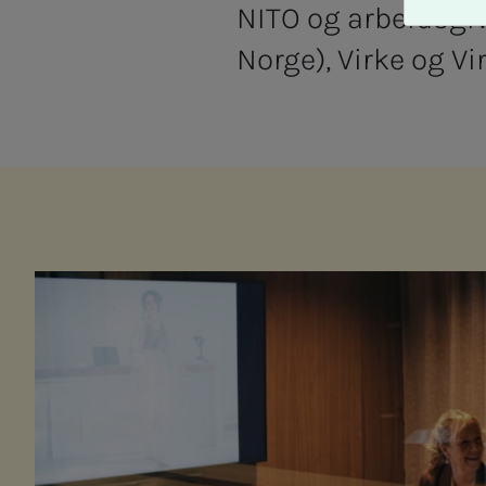
A
NITO og arbeidsgi
v
Norge), Virke og Vi
v
i
s
a
l
l
e