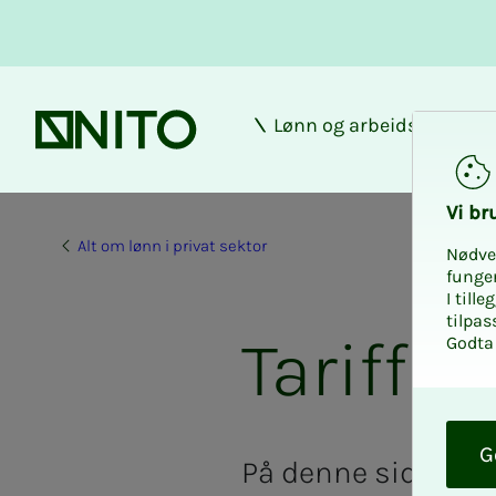
Lønn og arbeidsforhold
Forsiden
Vi bru­
Alt om lønn i privat sektor
Nødve
funge
I till
tilpas
Tariffav
Godta 
O
k
G
På denne siden vi