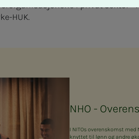
verorganisasjonene i privat sektor 
rke-HUK.
NHO - Overen
I NITOs overenskomst med NH
knyttet til lønn og andre øk