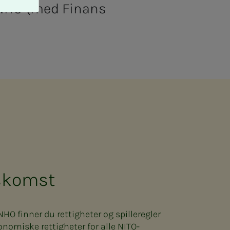
- NHO (med Finans
skomst
O finner du rettigheter og spilleregler
onomiske rettigheter for alle NITO-