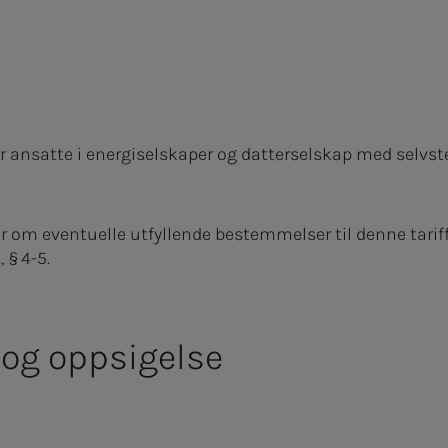
for ansatte i energiselskaper og datterselskap med selv
r om eventuelle utfyllende bestemmelser til denne tarif
 § 4-5.
 og oppsigelse