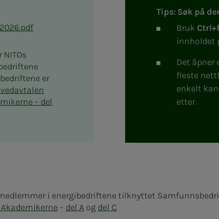
Tips: Søk på de
-2026.pdf
Bruk
Ctrl+
innholdet 
 NITOs
Det åpner 
edriftene
fleste nett
bedriftene er
enkelt kan 
vedavtalen
mikerne – del
etter.
edlemmer i energibedriftene tilknyttet Samfunnsbedri
 Akademikerne
–
del A
og
del C