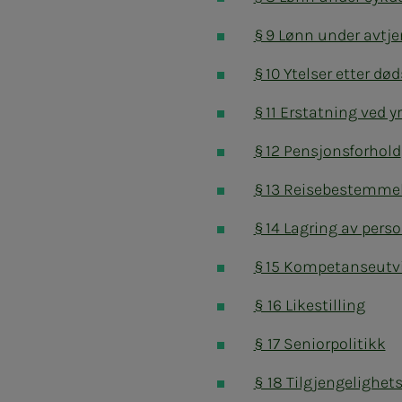
§ 9 Lønn under avtjen
§ 10 Ytelser etter død
§ 11 Erstatning ved
§ 12 Pensjonsforhold
§ 13 Reisebestemme
§ 14 Lagring av pers
§ 15 Kompetanseutvi
§ 16 Likestilling
§ 17 Seniorpolitikk
§ 18 Tilgjengelighet