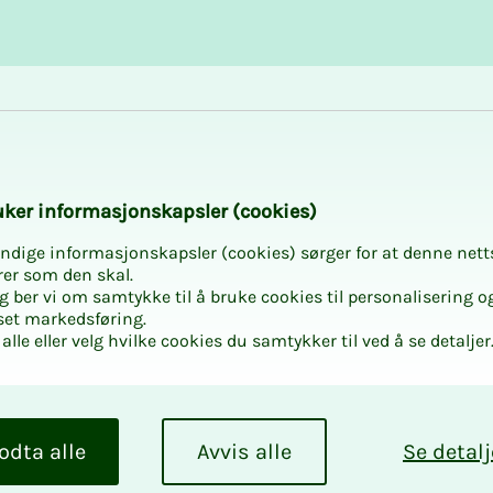
Karriere og utvikling
Kurs og aktiviteter
­­ker in­­­for­­­ma­­­sjons­­­kaps­­­­­ler (cookies)
ndige informasjonskapsler (cookies) sørger for at denne nett
rer som den skal.
egg ber vi om samtykke til å bruke cookies til personalisering o
set markedsføring.
tale II NITO -
alle eller velg hvilke cookies du samtykker til ved å se detaljer
nsbedriftene 2
odta alle
Avvis alle
Se detalj