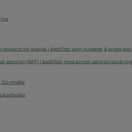
lima
or ansatte og ledelse i bedrifter som vurderer
å endre pe
tet pensjon (AFP) i bedrifter med annen pensjonsordning
 OU-midler
vikarbyråer