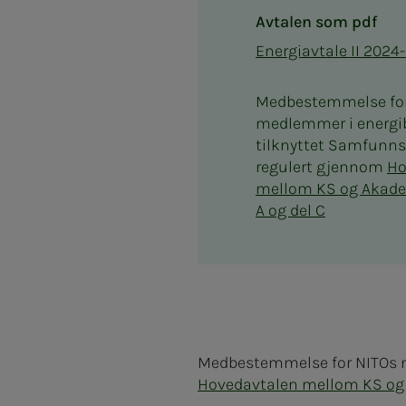
Avtalen som pdf
Energiavtale II 2024
Medbestemmelse for
medlemmer i energib
tilknyttet Samfunns
regulert gjennom
Ho
mellom KS og Akade
A og del C
Medbestemmelse for NITOs m
Hovedavtalen mellom KS og