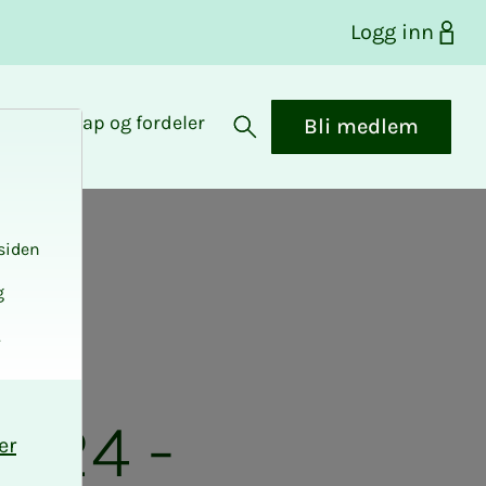
Logg inn
Medlemskap og fordeler
Bli medlem
Åpne søk
siden
g
.
024 -
er