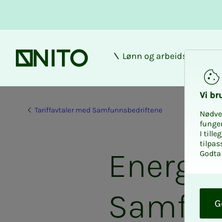
Lønn og arbeidsforhold
Forsiden
Vi bru­
Tariffavtaler med Samfunnsbedriftene
Nødve
funge
I till
tilpas
Energiav
Godta 
O
Samfun
k
G