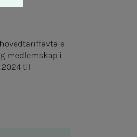
 hovedtariffavtale
dig medlemskap i
.2024 til