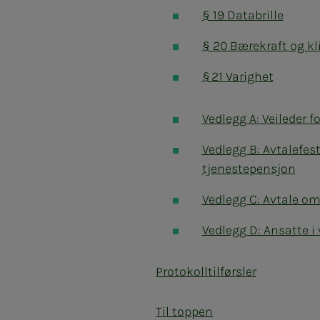
§ 19 Databrille
§ 20 Bærekraft og k
§ 21 Varighet
Vedlegg A: Veileder f
Vedlegg B: Avtalefes
tjenestepensjon
Vedlegg C:
Avtale om
Vedlegg D: Ansatte i 
Protokolltilførsler
Til toppen