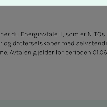
ner du Energiavtale II, som er NITOs
er og datterselskaper med selvsten
. Avtalen gjelder for perioden 01.06