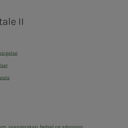
ale II
psigelse
ser
neste
om, svangerskap, fødsel og adopsjon