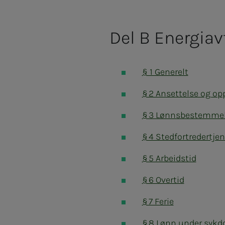
Del B Energiavt
§ 1 Generelt
§ 2 Ansettelse og op
§ 3 Lønnsbestemmel
§ 4 Stedfortredertje
§ 5 Arbeidstid
§ 6 Overtid
§ 7 Ferie
§ 8 Lønn under sykd