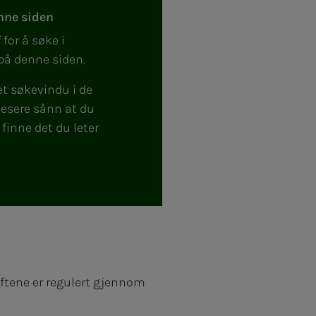
nne siden
f
for å søke i
på denne siden.
et søkevindu i de
lesere sånn at du
finne det du leter
ftene er regulert gjennom