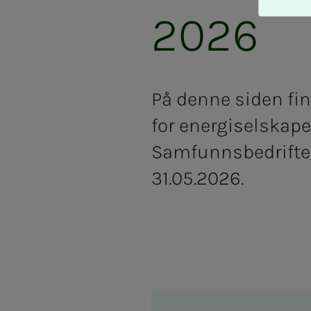
A
2026
v
v
i
s
a
På denne siden fin
l
l
for energiselskap
e
Samfunnsbedriftene
31.05.2026.