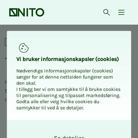
Forsiden
Åpne søk
{ isMe
Mikrokurs for tillitsvalgte
Teori­en til NITO In­­­tro 3
Vi bru­ker in­for­ma­sjons­kaps­ler (cookies)
Nødvendige informasjonskapsler (cookies)
sørger for at denne nettsiden fungerer som
Her finner du interaktive mikrokurs som utgjør
den skal.
I tillegg ber vi om samtykke til å bruke cookies
teorien til ditt NITO Intro 3 – nyttig både før, under
til personalisering og tilpasset markedsføring.
og etter kurset.
Godta alle eller velg hvilke cookies du
samtykker til ved å se detaljer.
O
k