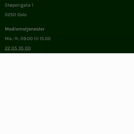
Støperigata 1
0250 Oslo
Medlemstjenester
Ma.–fr. 09.00 til 15.00
22 05 35 00
epost@nito.no
Org.nr: 856 331 482
Personvern og informasjonskapsler
Endre cookieinnstillinger