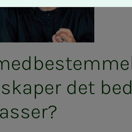
d­­­­­be­stem­­­mel
r ska­­­per det bed­­­
as­­­ser?