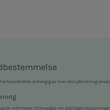
­­­be­stem­­­mel­­­se
e hovedmåter, avhengig av hvor stor påvirkning ansatt
rkning
giver informerer tillitsvalgte om planlagte beslutninger