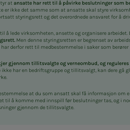
tyr at
ansatte har rett til å påvirke beslutninger som 
tte er ikke det samme som at ansatte skal styre virksom
rtsatt styringsrett og det overordnede ansvaret for å dri
 til å lede virksomheten, ansette og organisere arbeidet. 
gsrett.
Men denne styringsretten er begrenset av arbeids
e har derfor rett til medbestemmelse i saker som berører 
r gjennom tillitsvalgte og verneombud, og reguleres a
 ikke har en bedriftsgruppe og tillitsvalgt, kan dere gå gl
rke.
bestemmelse at du som ansatt skal få informasjon om 
t til å komme med innspill før beslutninger tas, og i noen
ninger gjennom de tillitsvalgte.