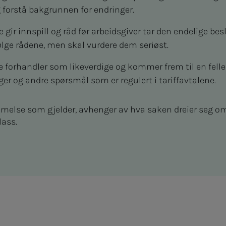
g forstå bakgrunnen for endringer.
gte gir innspill og råd før arbeidsgiver tar den endelige b
 følge rådene, men skal vurdere dem seriøst.
 forhandler som likeverdige og kommer frem til en felles
er og andre spørsmål som er regulert i tariffavtalene.
else som gjelder, avhenger av hva saken dreier seg om 
lass.