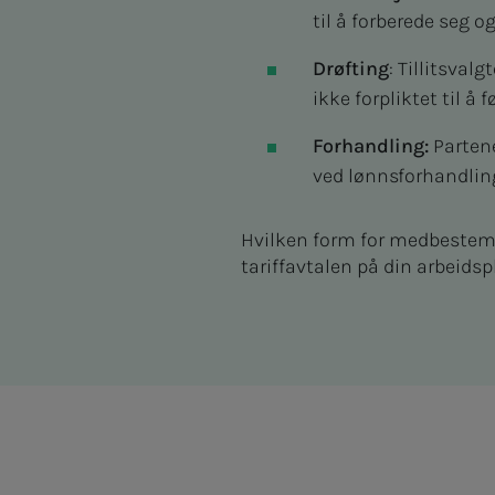
til å forberede seg o
Drøfting
: Tillitsval
ikke forpliktet til å
Forhandling:
Partene
ved lønnsforhandling
Hvilken form for medbestemm
tariffavtalen på din arbeidsp