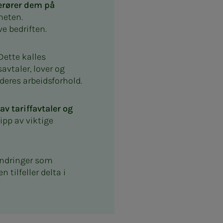
berører dem på
heten.
ve bedriften.
Dette kalles
avtaler, lover og
deres arbeidsforhold.
v tariffavtaler og
ipp av viktige
endringer som
 tilfeller delta i