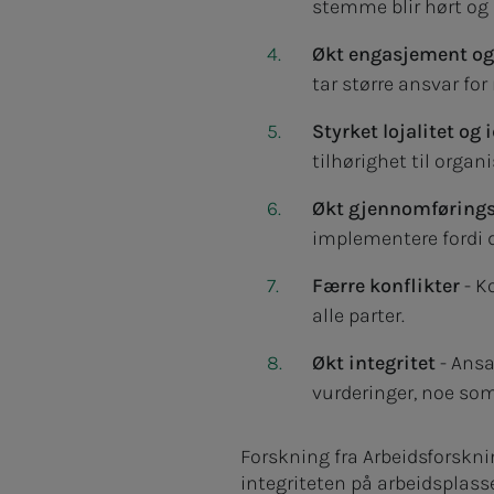
stemme blir hørt og 
Økt engasjement og
tar større ansvar for 
Styrket lojalitet og 
tilhørighet til organ
Økt gjennomføring
implementere fordi d
Færre konflikter
- K
alle parter.
Økt integritet
- Ansa
vurderinger, noe som
Forskning fra Arbeidsforskni
integriteten på arbeidsplass