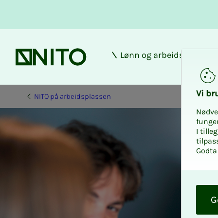
Lønn og arbeidsforhold
Forsiden
Vi bru­
NITO på arbeidsplassen
Nødve
funge
I till
tilpas
Godta 
O
k
G