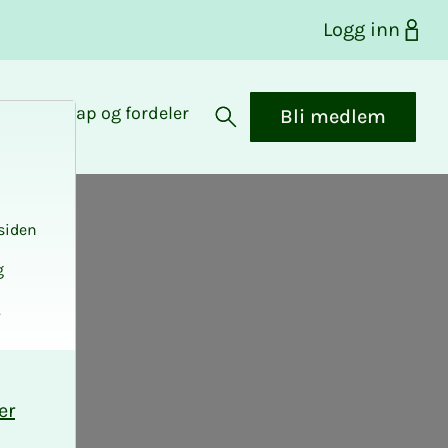
Logg inn
Medlemskap og fordeler
Bli medlem
Åpne søk
siden
g
.
er