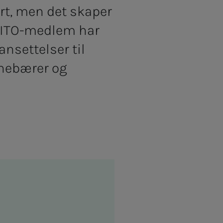
t, men det skaper
 NITO-medlem har
ansettelser til
nnebærer og