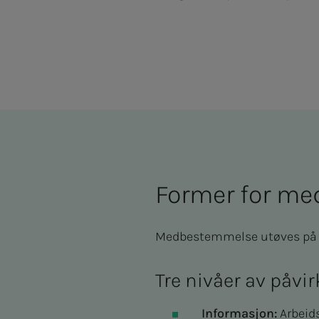
For­­­mer for med­­
Medbestemmelse utøves på tr
Tre nivåer av påvi
Informasjon:
Arbeids