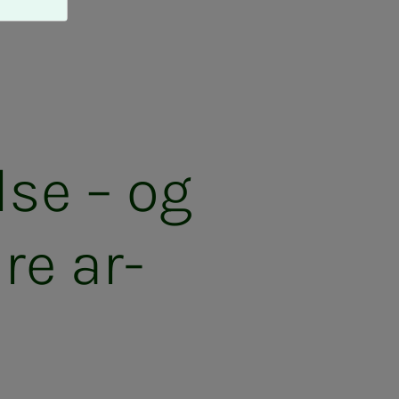
­­­se – og
re ar­­­