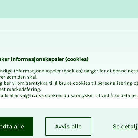
Karriere og utvikling
Kurs og aktiviteter
­­ker in­­­for­­­ma­­­sjons­­­kaps­­­­­ler (cookies)
ndige informasjonskapsler (cookies) sørger for at denne nett
rer som den skal.
egg ber vi om samtykke til å bruke cookies til personalisering o
set markedsføring.
alle eller velg hvilke cookies du samtykker til ved å se detaljer
odta alle
Avvis alle
Se detalj