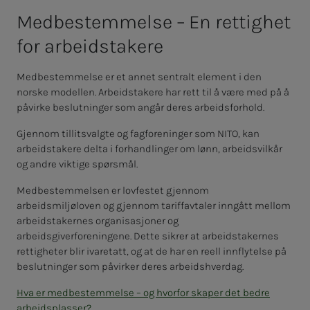
Med­­­­­be­stem­­­mel­­­se – En ret­­­tig­het
for ar­­­beids­­­ta­­­ke­­­re
Medbestemmelse er et annet sentralt element i den
norske modellen. Arbeidstakere har rett til å være med på å
påvirke beslutninger som angår deres arbeidsforhold.
Gjennom tillitsvalgte og fagforeninger som NITO, kan
arbeidstakere delta i forhandlinger om lønn, arbeidsvilkår
og andre viktige spørsmål.
Medbestemmelsen er lovfestet gjennom
arbeidsmiljøloven og gjennom tariffavtaler inngått mellom
arbeidstakernes organisasjoner og
arbeidsgiverforeningene. Dette sikrer at arbeidstakernes
rettigheter blir ivaretatt, og at de har en reell innflytelse på
beslutninger som påvirker deres arbeidshverdag.
Hva er medbestemmelse – og hvorfor skaper det bedre
arbeidsplasser?