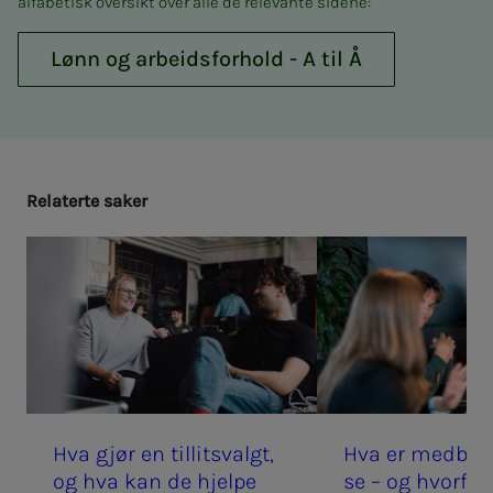
alfabetisk oversikt over alle de relevante sidene:
Lønn og ar­­beids­­­for­hold - A til Å
Re­la­­­ter­­­te sa­­­ker
Hva gjør en til­­­­­lits­valgt,
Hva er med­­­­­be­s
og hva kan de hjel­­­pe
se – og hvor­­­­­for