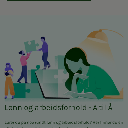
Lønn og ar­­beids­­­for­hold - A til Å
Lurer du på noe rundt lønn og arbeidsforhold? Her finner du en