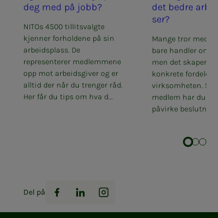
deg med på jobb?
det bed­­­re ar­­­beid
ser?
NITOs 4500 tillitsvalgte
kjenner forholdene på sin
Mange tror medb
arbeidsplass. De
bare handler om å b
representerer medlemmene
men det skaper fa
opp mot arbeidsgiver og er
konkrete fordeler f
alltid der når du trenger råd.
virksomheten. Som
Her får du tips om hva d...
medlem har du rett
påvirke beslutninge
Del på
Facebook
LinkedIn
Instagram