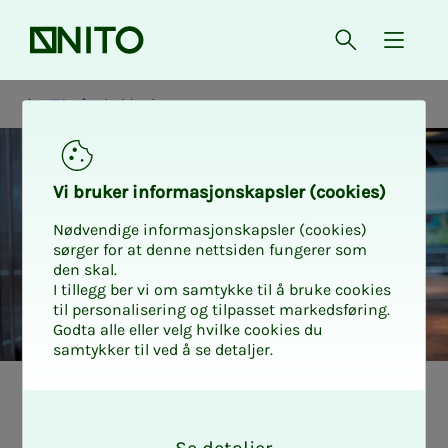
Forsiden
Åpne søk
{ isMe
NITO på arbeidsplassen
Vi bru­­­ker in­­­for­­­ma­­­sjons­­­kaps­­­­­ler (cookies)
Nødvendige informasjonskapsler (cookies)
sørger for at denne nettsiden fungerer som
den skal.
I tillegg ber vi om samtykke til å bruke cookies
til personalisering og tilpasset markedsføring.
Godta alle eller velg hvilke cookies du
samtykker til ved å se detaljer.
Slik er ar­­­beids­­­­­li­­­
O
k