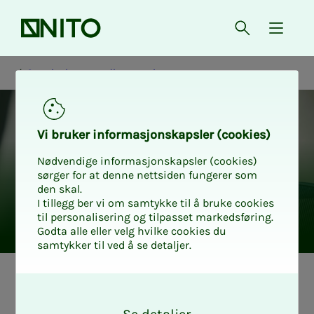
Forsiden
Åpne søk
{ isMe
Oppsigelse og nedbemanning
Vi bru­­­ker in­­­for­­­ma­­­sjons­­­kaps­­­­­ler (cookies)
Nødvendige informasjonskapsler (cookies)
sørger for at denne nettsiden fungerer som
den skal.
I tillegg ber vi om samtykke til å bruke cookies
til personalisering og tilpasset markedsføring.
Godta alle eller velg hvilke cookies du
samtykker til ved å se detaljer.
Guide
O
k