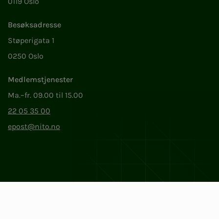
0119 Oslo
Besøksadresse
Støperigata 1
0250 Oslo
Medlemstjenester
Ma.–fr. 09.00 til 15.00
22 05 35 00
epost@nito.no
Org.nr: 856 331 482
Personvern og informasjonskapsler