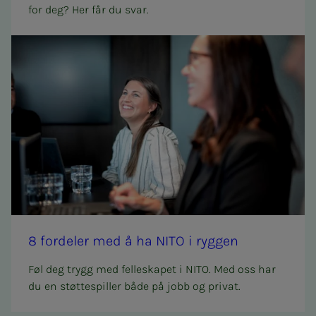
for deg? Her får du svar.
8 for­­­de­­­ler med å ha NITO i ryg­­­gen
Føl deg trygg med felleskapet i NITO. Med oss har
du en støttespiller både på jobb og privat.