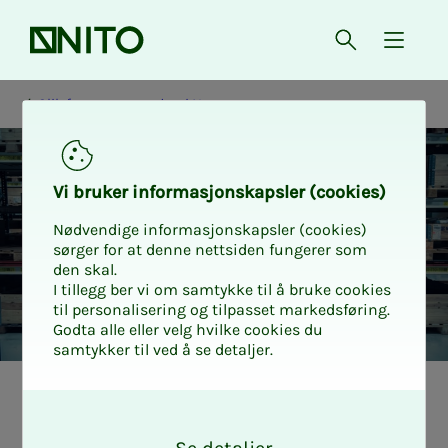
Forsiden
Åpne søk
{ isMe
Slik fungerer pensjon i Norge
Vi bru­­­ker in­­­for­­­ma­­­sjons­­­kaps­­­­­ler (cookies)
Nødvendige informasjonskapsler (cookies)
sørger for at denne nettsiden fungerer som
den skal.
I tillegg ber vi om samtykke til å bruke cookies
til personalisering og tilpasset markedsføring.
Godta alle eller velg hvilke cookies du
samtykker til ved å se detaljer.
Pri­vat tje­­­nes­­te­­­
O
k