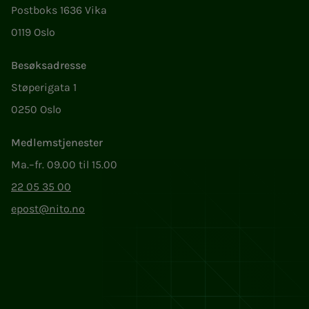
Postboks 1636 Vika
0119 Oslo
Besøksadresse
Støperigata 1
0250 Oslo
Medlemstjenester
Ma.–fr. 09.00 til 15.00
22 05 35 00
epost@nito.no