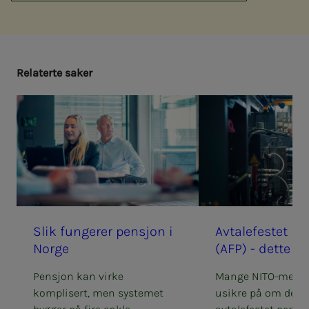
Re­la­­­ter­­­te sa­­­ker
Slik fun­­­ge­­­rer pen­­­sjon i
Av­­ta­­le­­­fes­­­tet p
Nor­­­ge
(AFP) - det­­­te b
Pensjon kan virke
Mange NITO-medl
komplisert, men systemet
usikre på om de har