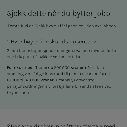
Sjekk det­­­te når du byt­­­ter jobb
Første bud er: Sjekk hva du får i pensjon i den nye jobben.
1. Hvor høy er innskuddsprosenten?
Siden tjenestepensjonsordningene varierer mye, er dette
et viktig punkt å avklare ved ansettelse.
For eksempel:
Tjener du 900.000
kroner i året
, kan
arbeidsgivers årlige innskudd til pensjon variere fra
ca
18.000 til 63.000 kroner
, avhengig av hvor god
pensjonsordningen er. Forskjellene blir enda større ved
høyere lønn.
2.Har arbeidsgiver inngått tariffavtale med