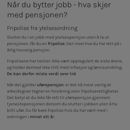
Når du byt­­­ter jobb - hva skjer
med pen­­­sjo­­­nen?
Fripolise fra ytelsesordning
Slutter du i en jobb med ytelsespensjon uten å ta ut
pensjonen, får du en
fripolise
. Den viser hva du har rett på i
årlig livsvarig pensjon.
Fripolisene har nesten ikke vært oppregulert de siste årene,
og holder dermed ikke tritt med inflasjon og lønnsutvikling.
De kan derfor miste verdi over tid
.
Når det gjelder
uførepensjon
, er det nå mest vanlig at
arbeidsgiver tegner en forsikring uten fripoliserettigheter.
Det betyr at du ikke får rett til uførepensjon gjennom
tjenestepensjonen dersom du slutter i jobben uten å ha
blitt ufør. Du får bare fripolise hvis du har vært med i
ordningen i
minst ett å
r.