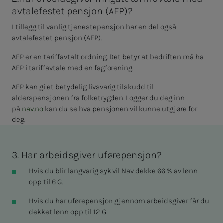
avtalefestet pensjon (AFP)?
I tillegg til vanlig tjenestepensjon har en del også
avtalefestet pensjon (AFP).
AFP er en tariffavtalt ordning. Det betyr at bedriften må ha
AFP i tariffavtale med en fagforening.
AFP kan gi et betydelig livsvarig tilskudd til
alderspensjonen fra folketrygden. Logger du deg inn
på
nav.no
kan du se hva pensjonen vil kunne utgjøre for
deg.
3. Har arbeidsgiver uførepensjon?
Hvis du blir langvarig syk vil Nav dekke 66 % av lønn
opp til 6 G.
Hvis du har uførepensjon gjennom arbeidsgiver får du
dekket lønn opp til 12 G.