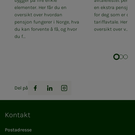
bygger på fire enkle
avtalefestet pensjo
elementer. Her får du en
en ekstra pensjon
oversikt over hvordan
for deg som er omf
pensjon fungerer i Norge, hva
tariffavtale. Her få
du kan forvente å få, og hvor
oversikt over v...
du f...
Del på
Facebook
LinkedIn
Instagram
Kontakt
Postadresse