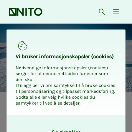
Forsiden
Åpne søk
{ isMe
Gratis heiskort i SarvesAlta
Vi bru­­­ker in­­­for­­­ma­­­sjons­­­kaps­­­­­ler (cookies)
Nødvendige informasjonskapsler (cookies)
sørger for at denne nettsiden fungerer som
den skal.
I tillegg ber vi om samtykke til å bruke cookies
til personalisering og tilpasset markedsføring.
Godta alle eller velg hvilke cookies du
samtykker til ved å se detaljer.
O
k