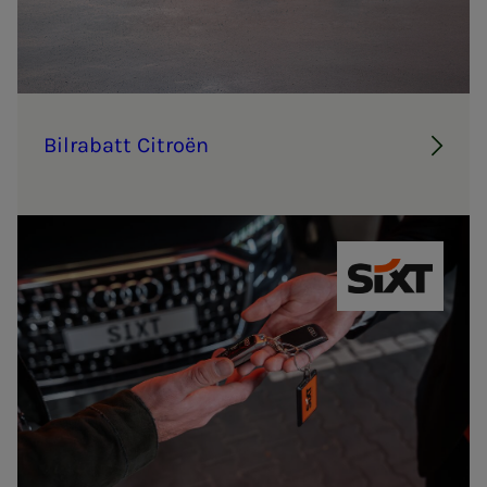
Bil­ra­­­batt Ci­troën
SIXT bilutlei