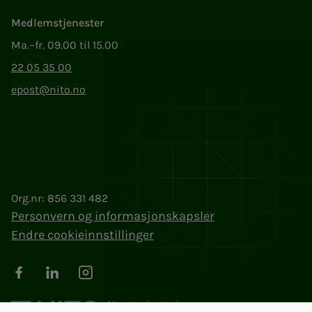
Medlemstjenester
Ma.–fr. 09.00 til 15.00
22 05 35 00
epost@nito.no
Org.nr: 856 331 482
Personvern og informasjonskapsler
Endre cookieinnstillinger
Facebook
LinkedIn
Instagram