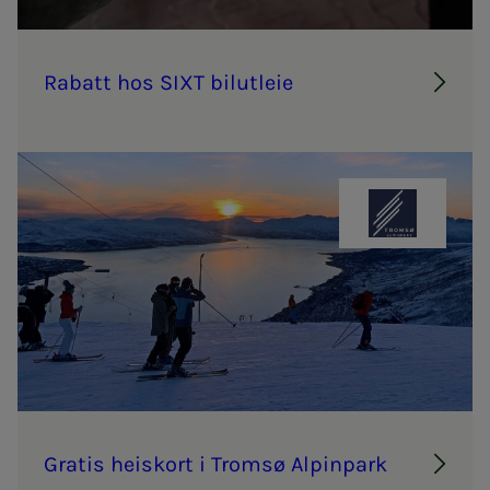
Ra­­­batt hos SIXT bil­ut­­­leie
Tromsø Alpi
Gra­­­tis heis­kort i Tromsø Al­pin­­­park