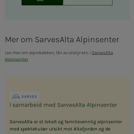
Mer om Sar­ve­sAl­ta Al­pin­­­sen­­­ter
Les mer om alpinbakken, lån av utstyr etc. i
SarvesAlta
Alpinsenter
I samarbeid med Sarve­sAl­ta Al­pin­sen­ter
SarvesAlta er et lokalt og familievennlig alpinsenter
med spektakulær utsikt mot Altafjorden og de