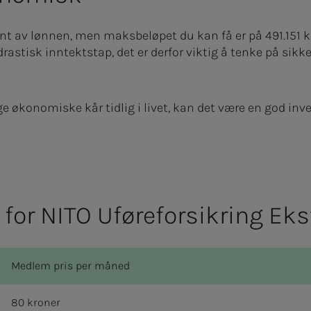
nt av lønnen, men maksbeløpet du kan få er på 491.151 kro
drastisk inntektstap, det er derfor viktig å tenke på sikk
 økonomiske kår tidlig i livet, kan det være en god inve
for NITO Uføreforsikring Eks
Medlem pris per måned
80 kroner