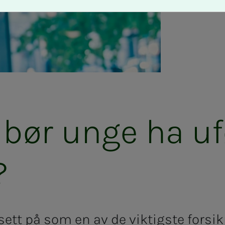
or bør unge ha uføre
?
 sett på som en av de viktigste forsi