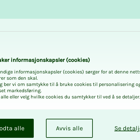
Karriere og utvikling
Kurs og aktiviteter
­­ker in­­­for­­­ma­­­sjons­­­kaps­­­­­ler (cookies)
ndige informasjonskapsler (cookies) sørger for at denne nett
rer som den skal.
egg ber vi om samtykke til å bruke cookies til personalisering o
set markedsføring.
alle eller velg hvilke cookies du samtykker til ved å se detaljer
odta alle
Avvis alle
Se detalj