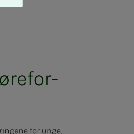
­­­for­­­
kringene for unge.