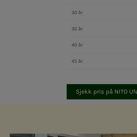
30 år
35 år
40 år
45 år
Sjekk pris på NITO Uf