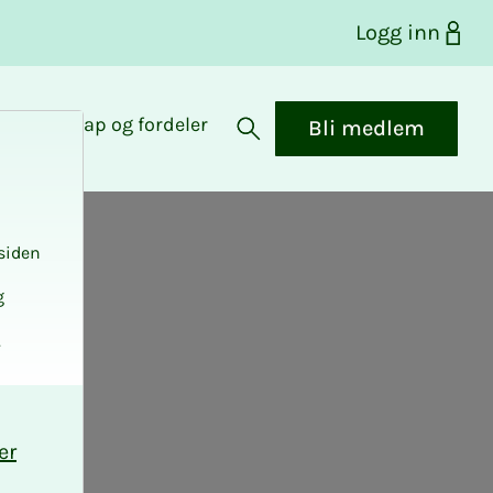
Logg inn
Medlemskap og fordeler
Bli medlem
Åpne søk
siden
g
.
er