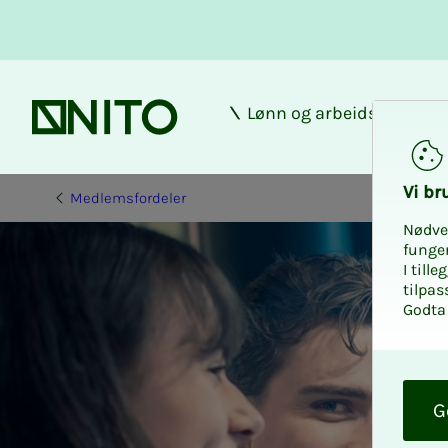
Lønn og arbeidsforhold
Forsiden
Vi bru­
Medlemsfordeler
Nødve
funge
I till
tilpas
Godta 
O
k
G