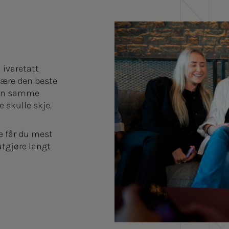
 ivaretatt
være den beste
 den samme
skulle skje.
e får du mest
tgjøre langt