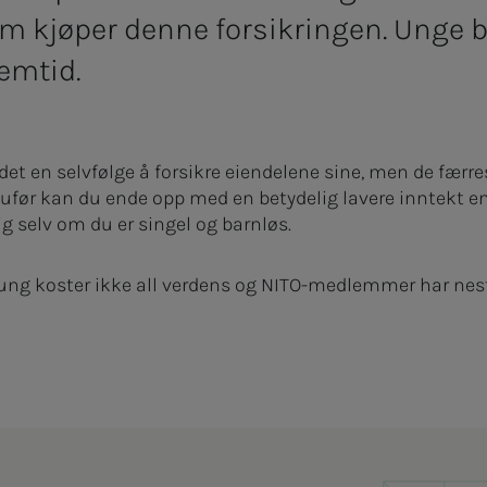
som kjøper denne forsikringen. Unge b
emtid.
t en selvfølge å forsikre eiendelene sine, men de færres
sufør kan du ende opp med en betydelig lavere inntekt en
ig selv om du er singel og barnløs.
ung koster ikke all verdens og NITO-medlemmer har nest