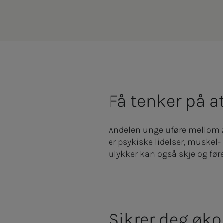
Få tenker på a
Andelen unge uføre mellom 25
er psykiske lidelser, muskel
ulykker kan også skje og føre 
Sikrer deg øk