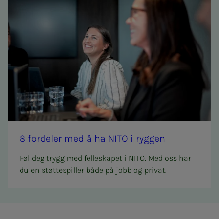
8 for­­­de­­­ler med å ha NITO i ryg­­­gen
Føl deg trygg med felleskapet i NITO. Med oss har
du en støttespiller både på jobb og privat.