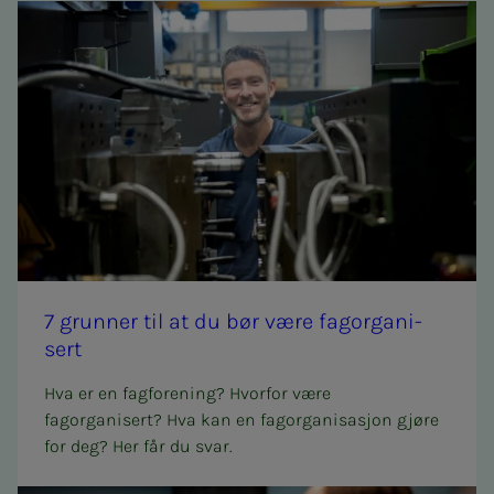
7 grun­­­ner til at du bør være fag­or­­­ga­­­ni­­­
sert
Hva er en fagforening? Hvorfor være
fagorganisert? Hva kan en fagorganisasjon gjøre
for deg? Her får du svar.