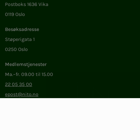
Postboks 1636 Vika
0119 Oslo
Besøksadresse
Støperigata 1
0250 Oslo
Medlemstjenester
Ma.–fr. 09.00 til 15.00
22 05 35 00
epost@nito.no