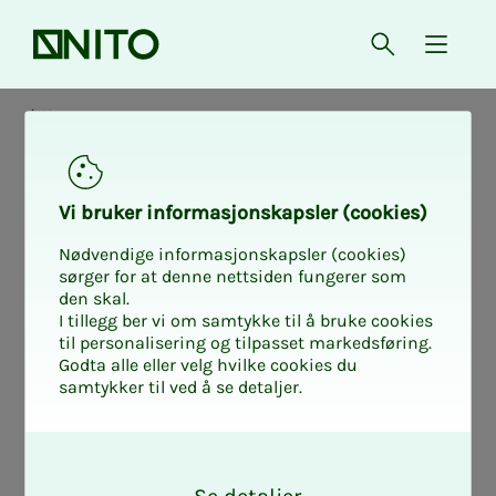
Forsiden
Åpne søk
{ isMe
Kommune
Sam­­le­sta­­­ti­s­­tikk
Vi bru­­­ker in­­­for­­­ma­­­sjons­­­kaps­­­­­ler (cookies)
med ta­­­bel­­­ler for
Nødvendige informasjonskapsler (cookies)
sørger for at denne nettsiden fungerer som
den skal.
læ­­­re­­­re - med til­­­­­
I tillegg ber vi om samtykke til å bruke cookies
til personalisering og tilpasset markedsføring.
Godta alle eller velg hvilke cookies du
legg
samtykker til ved å se detaljer.
O
k
Tallene er per 1.10.2025.