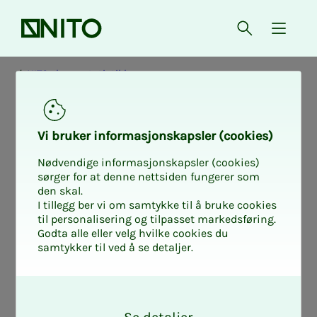
Forsiden
Åpne søk
{ isMe
NITOs lønnsstatistikk
Sta­­­ti­s­­tikk­he­f­­­ter
Vi bru­ker in­for­ma­sjons­kaps­ler (cookies)
alle av­­ta­­le­om­rå­­­
Nødvendige informasjonskapsler (cookies)
sørger for at denne nettsiden fungerer som
den skal.
der
I tillegg ber vi om samtykke til å bruke cookies
til personalisering og tilpasset markedsføring.
Godta alle eller velg hvilke cookies du
samtykker til ved å se detaljer.
Her finner du som er NITO-medlem
O
hefter med NITOs lønnsstatistikk for alle
k
avtaleområder flere år tilbake.