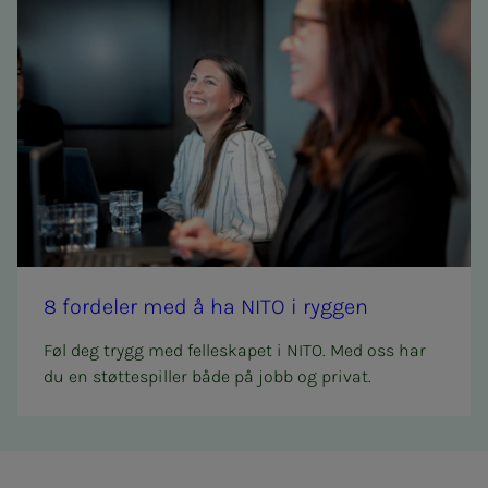
8 for­­­de­­­ler med å ha NITO i ryg­­­gen
Føl deg trygg med felleskapet i NITO. Med oss har
du en støttespiller både på jobb og privat.