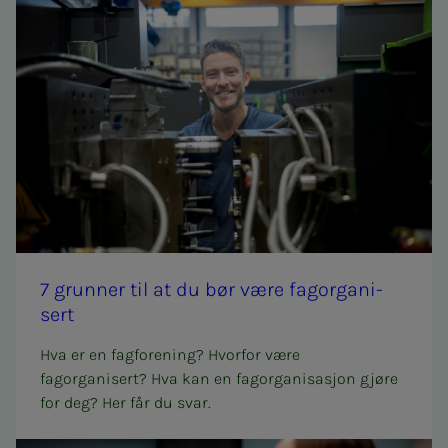
7 grun­­­ner til at du bør være fag­or­­­ga­­­ni­­­
sert
Hva er en fagforening? Hvorfor være
fagorganisert? Hva kan en fagorganisasjon gjøre
for deg? Her får du svar.