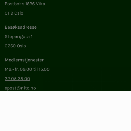
Postboks 1636 Vika
0119 Oslo
Besøksadresse
Støperigata 1
0250 Oslo
Medlemstjenester
Ma.–fr. 09.00 til 15.00
22 05 35 00
epost@nito.no