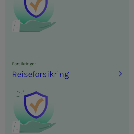
For­­­sik­rin­­­ger
Reise­­­for­­­sik­ring