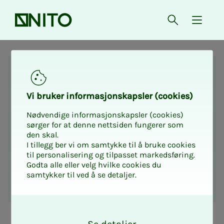
Forsiden
Åpne søk
{ isMe
Hurra!
Vi bru­­­ker in­­­for­­­ma­­­sjons­­­kaps­­­­­ler (cookies)
Nødvendige informasjonskapsler (cookies)
Takk for din be­s­­til­­­ling
sørger for at denne nettsiden fungerer som
den skal.
av
I tillegg ber vi om samtykke til å bruke cookies
til personalisering og tilpasset markedsføring.
Godta alle eller velg hvilke cookies du
I samarbeid med
samtykker til ved å se detaljer.
O
k