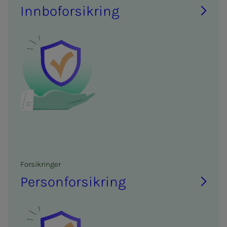
Inn­­­bo­­­for­­­sik­ring
For­­­sik­rin­­­ger
Per­­­son­­­for­­­sik­ring