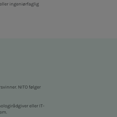
ller ingeniørfaglig
svinner. NITO følger
ologirådgiver eller IT-
lem.