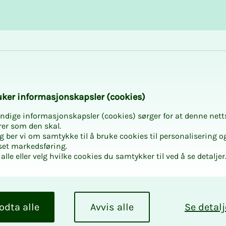
Karriere og utvikling
Kurs og aktiviteter
­­ker in­­­for­­­ma­­­sjons­­­kaps­­­­­ler (cookies)
ndige informasjonskapsler (cookies) sørger for at denne nett
rer som den skal.
egg ber vi om samtykke til å bruke cookies til personalisering o
set markedsføring.
alle eller velg hvilke cookies du samtykker til ved å se detaljer
odta alle
Avvis alle
Se detalj