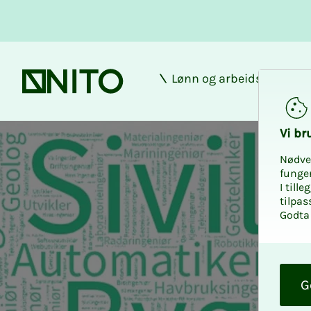
Lønn og arbeidsforhold
Forsiden
Vi bru­
Nødve
funge
I till
tilpas
Godta 
O
k
G