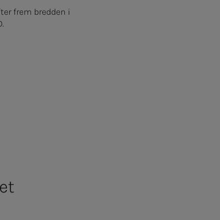
fter frem bredden i
.
et