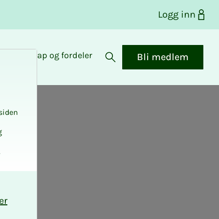
Logg inn
Medlemskap og fordeler
Bli medlem
Åpne søk
siden
g
.
er