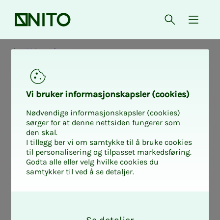
Forsiden
Åpne søk
{ isMe
NITO i samfunnet
Vi bru­ker in­for­ma­sjons­kaps­ler (cookies)
Nødvendige informasjonskapsler (cookies)
sørger for at denne nettsiden fungerer som
den skal.
I tillegg ber vi om samtykke til å bruke cookies
til personalisering og tilpasset markedsføring.
Godta alle eller velg hvilke cookies du
samtykker til ved å se detaljer.
O
k