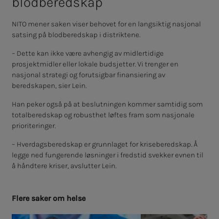
blo­d­­­be­red­­­skap
NITO mener saken viser behovet for en langsiktig nasjonal
satsing på blodberedskap i distriktene.
– Dette kan ikke være avhengig av midlertidige
prosjektmidler eller lokale budsjetter. Vi trenger en
nasjonal strategi og forutsigbar finansiering av
beredskapen, sier Lein.
Han peker også på at beslutningen kommer samtidig som
totalberedskap og robusthet løftes fram som nasjonale
prioriteringer.
– Hverdagsberedskap er grunnlaget for kriseberedskap. Å
legge ned fungerende løsninger i fredstid svekker evnen til
å håndtere kriser, avslutter Lein.
Fle­­­re sa­­­ker om helse