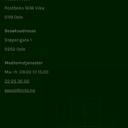
Postboks 1636 Vika
0119 Oslo
Besøksadresse
Støperigata 1
0250 Oslo
Medlemstjenester
Ma.–fr. 09.00 til 15.00
22 05 35 00
epost@nito.no