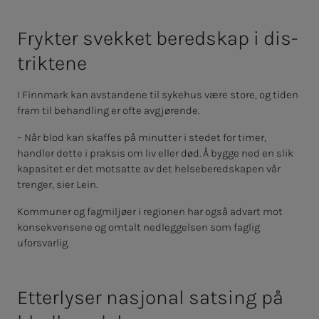
Fryk­­­ter svek­­­ket be­red­­­skap i dis­
trik­­­te­­­ne
I Finnmark kan avstandene til sykehus være store, og tiden
fram til behandling er ofte avgjørende.
– Når blod kan skaffes på minutter i stedet for timer,
handler dette i praksis om liv eller død. Å bygge ned en slik
kapasitet er det motsatte av det helseberedskapen vår
trenger, sier Lein.
Kommuner og fagmiljøer i regionen har også advart mot
konsekvensene og omtalt nedleggelsen som faglig
uforsvarlig.
Etter­­­ly­­­ser na­­­sjo­­­nal sat­­­sing på