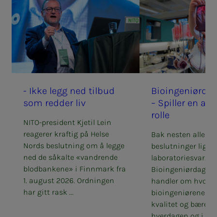
- Ikke legg ned til­­­­­bud
Bio­­­in­­­ge­­­ni­ør­­­
som red­­­der liv
– Spil­­­ler en av­­­g
rol­­­le
NITO-president Kjetil Lein
reagerer kraftig på Helse
Bak nesten alle m
Nords beslutning om å legge
beslutninger ligger
ned de såkalte «vandrende
laboratoriesvar.
blodbankene» i Finnmark fra
Bioingeniørdagen
1. august 2026. Ordningen
handler om hvord
har gitt rask ...
bioingeniørene sik
kvalitet og bærekra
hverdagen og i...