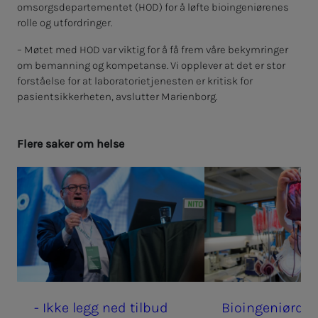
omsorgsdepartementet (HOD) for å løfte bioingeniørenes
rolle og utfordringer.
– Møtet med HOD var viktig for å få frem våre bekymringer
om bemanning og kompetanse. Vi opplever at det er stor
forståelse for at laboratorietjenesten er kritisk for
pasientsikkerheten, avslutter Marienborg.
Fle­­­re sa­­­ker om helse
- Ikke legg ned til­­­­­bud
Bio­­­in­­­ge­­­ni­ør­­­