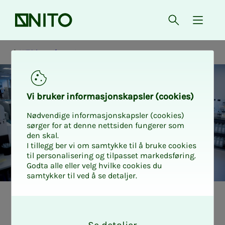
Forsiden
Åpne søk
{ isMe
NITO i samfunnet
Vi bru­­­ker in­­­for­­­ma­­­sjons­­­kaps­­­­­ler (cookies)
Nødvendige informasjonskapsler (cookies)
sørger for at denne nettsiden fungerer som
den skal.
I tillegg ber vi om samtykke til å bruke cookies
til personalisering og tilpasset markedsføring.
Godta alle eller velg hvilke cookies du
samtykker til ved å se detaljer.
NITO i samfunnet
Helse
O
k