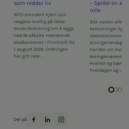
som red­­­der liv
– Spil­­­ler en av­­­g
rol­­­le
NITO-president Kjetil Lein
reagerer kraftig på Helse
Bak nesten alle m
Nords beslutning om å legge
beslutninger ligger
ned de såkalte «vandrende
laboratoriesvar.
blodbankene» i Finnmark fra
Bioingeniørdagen
1. august 2026. Ordningen
handler om hvord
har gitt rask ...
bioingeniørene sik
kvalitet og bærekra
hverdagen og i...
Del på
Facebook
LinkedIn
Instagram