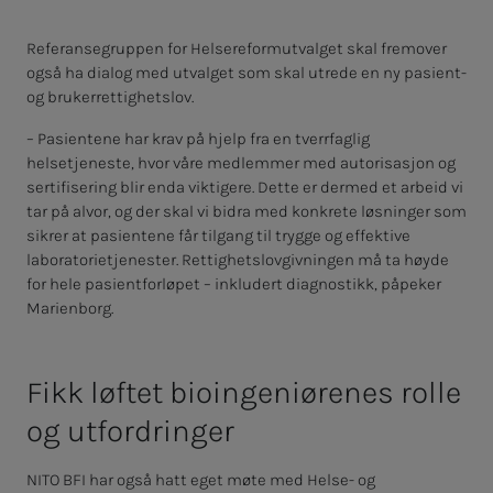
Referansegruppen for Helsereformutvalget skal fremover
også ha dialog med utvalget som skal utrede en ny pasient-
og brukerrettighetslov.
– Pasientene har krav på hjelp fra en tverrfaglig
helsetjeneste, hvor våre medlemmer med autorisasjon og
sertifisering blir enda viktigere. Dette er dermed et arbeid vi
tar på alvor, og der skal vi bidra med konkrete løsninger som
sikrer at pasientene får tilgang til trygge og effektive
laboratorietjenester. Rettighetslovgivningen må ta høyde
for hele pasientforløpet – inkludert diagnostikk, påpeker
Marienborg.
Fikk løf­­­tet bio­­­in­­­ge­­­ni­ø­re­­­nes rol­­­le
og ut­­­ford­rin­­­ger
NITO BFI har også hatt eget møte med Helse- og