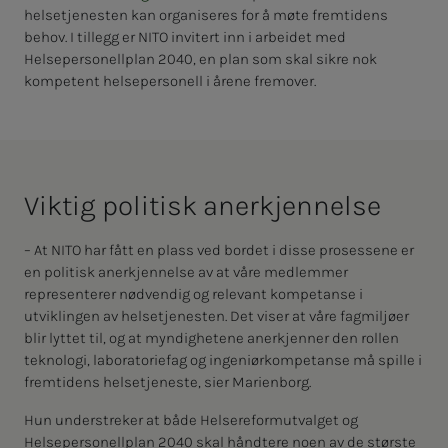
helsetjenesten kan organiseres for å møte fremtidens
behov. I tillegg er NITO invitert inn i arbeidet med
Helsepersonellplan 2040, en plan som skal sikre nok
kompetent helsepersonell i årene fremover.
Vik­­­tig po­­­li­­­tisk an­er­kjen­­­nel­­­se
– At NITO har fått en plass ved bordet i disse prosessene er
en politisk anerkjennelse av at våre medlemmer
representerer nødvendig og relevant kompetanse i
utviklingen av helsetjenesten. Det viser at våre fagmiljøer
blir lyttet til, og at myndighetene anerkjenner den rollen
teknologi, laboratoriefag og ingeniørkompetanse må spille i
fremtidens helsetjeneste, sier Marienborg.
Hun understreker at både Helsereformutvalget og
Helsepersonellplan 2040 skal håndtere noen av de største