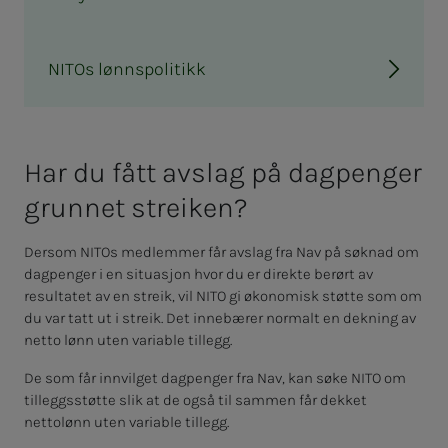
NITOs lønnspolitikk
Har du fått av­slag på dag­­­pen­­­ger
grun­­­net strei­­­ken?
Dersom NITOs medlemmer får avslag fra Nav på søknad om
dagpenger i en situasjon hvor du er direkte berørt av
resultatet av en streik, vil NITO gi økonomisk støtte som om
du var tatt ut i streik. Det innebærer normalt en dekning av
netto lønn uten variable tillegg.
De som får innvilget dagpenger fra Nav, kan søke NITO om
tilleggsstøtte slik at de også til sammen får dekket
nettolønn uten variable tillegg.