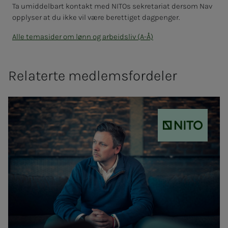
Ta umiddelbart kontakt med NITOs sekretariat dersom Nav
opplyser at du ikke vil være berettiget dagpenger.
Alle temasider om lønn og arbeidsliv (A-Å)
Relaterte medlemsfordeler
NITO