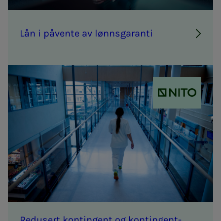
Lån i på­­­ven­­­te av lønns­­­ga­ran­­­ti
NITO
Re­­­du­­­sert kon­­­tin­­­gent og kon­­­tin­­­gen­t­