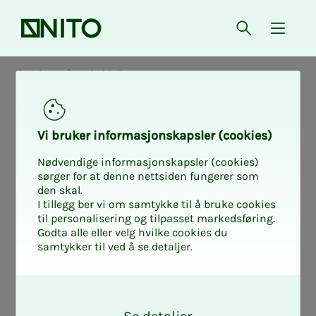
Forsiden
Åpne søk
{ isMe
Nyheter fra arbeidslivet
Vi bru­­­ker in­­­for­­­ma­­­sjons­­­kaps­­­­­ler (cookies)
Nødvendige informasjonskapsler (cookies)
sørger for at denne nettsiden fungerer som
den skal.
I tillegg ber vi om samtykke til å bruke cookies
til personalisering og tilpasset markedsføring.
Godta alle eller velg hvilke cookies du
samtykker til ved å se detaljer.
O
k