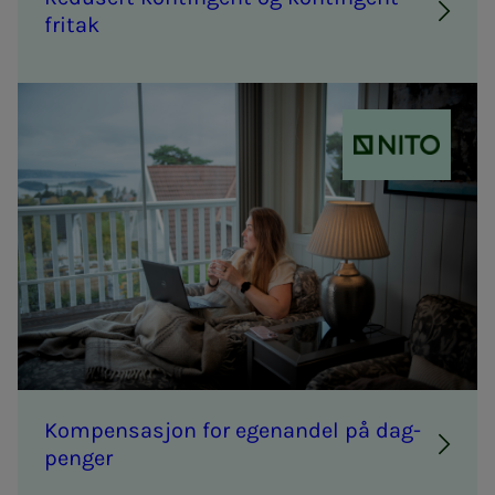
fri­­­tak
NITO
Kom­­­pen­sa­­­sjon for egen­an­­­del på dag­­­
pen­­­ger