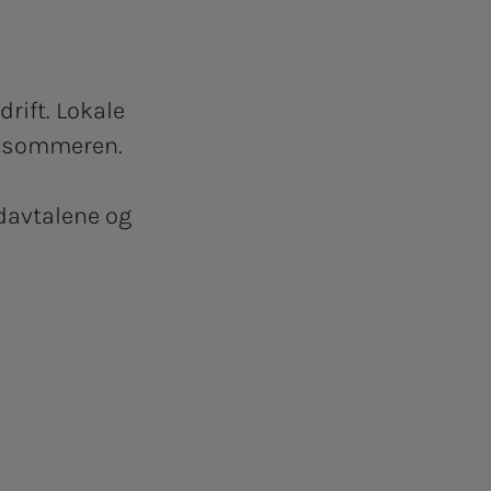
drift.
Lokale
ør sommeren.
edavtalene og