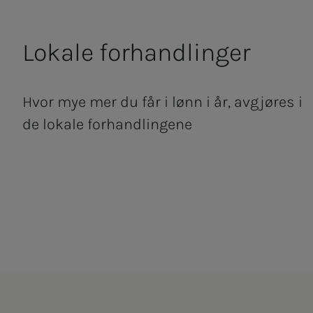
Lo­ka­­­le for­hand­­­lin­­­ger
Hvor mye mer du får i lønn i år, avgjøres i
de lokale forhandlingene