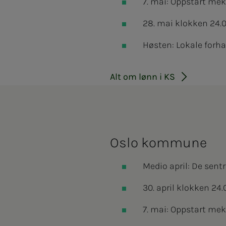
7. mai: Oppstart mekl
28. mai klokken 24.00
Høsten: Lokale forh
Alt om lønn i KS
Oslo kommune
Medio april: De sent
30. april klokken 24.
7. mai: Oppstart mekl