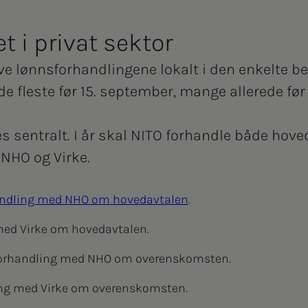
 i privat sektor
lve lønnsforhandlingene lokalt i den enkelte be
 de fleste før 15. september, mange allerede f
es sentralt. I år skal NITO forhandle både hov
HO og Virke.
ndling med NHO om hovedavtalen
.
ed Virke om hovedavtalen.
 Forhandling med NHO om overenskomsten.
ling med Virke om overenskomsten.