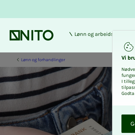
Lønn og arbeidsforhold
Forsiden
Vi bru­
Lønn og forhandlinger
Nødve
funge
I till
tilpas
Godta 
O
k
G