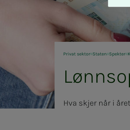
A
v
v
i
s
a
l
l
Privat sektor
Staten
Spekter
e
Lønns­op
Hva skjer når i år