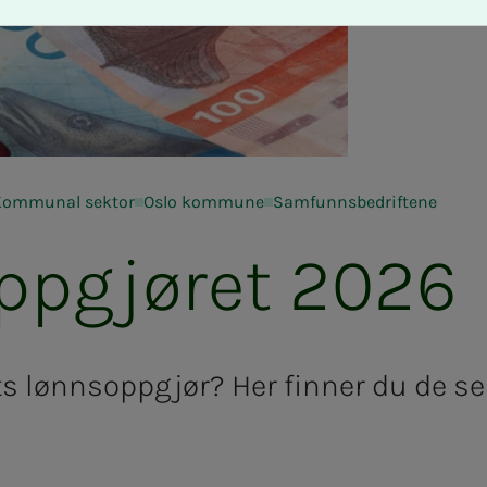
Kommunal sektor
Oslo kommune
Samfunnsbedriftene
p­­­gjø­ret 2026
ets lønnsoppgjør? Her finner du de se