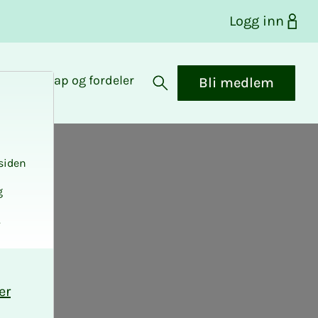
Logg inn
Medlemskap og fordeler
Bli medlem
Åpne søk
siden
g
.
er