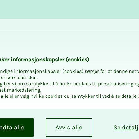
Karriere og utvikling
Kurs og aktiviteter
­­ker in­­­for­­­ma­­­sjons­­­kaps­­­­­ler (cookies)
ndige informasjonskapsler (cookies) sørger for at denne nett
rer som den skal.
egg ber vi om samtykke til å bruke cookies til personalisering o
set markedsføring.
alle eller velg hvilke cookies du samtykker til ved å se detaljer
odta alle
Avvis alle
Se detalj