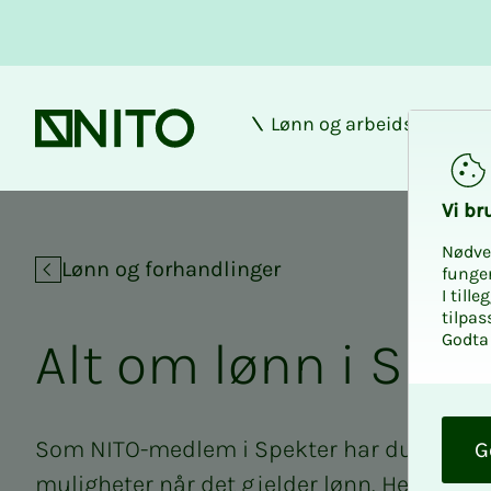
Lønn og arbeidsforhold
Forsiden
Vi bru­
Nødve
Lønn og forhandlinger
funge
I till
tilpas
Godta 
Alt om lønn i Spek­­
O
k
Som NITO-medlem i Spekter har du spesifi
G
muligheter når det gjelder lønn. Her finner