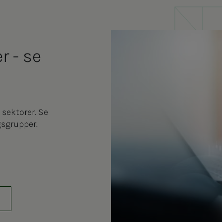
r - se
sektorer. Se
ngsgrupper.