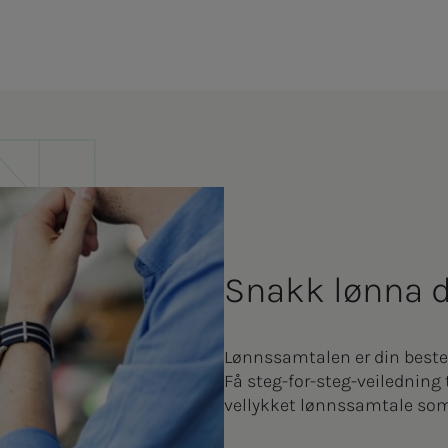
Snakk lønna d
Lønnssamtalen er din beste 
Få steg-for-steg-veiledning 
vellykket lønnssamtale som