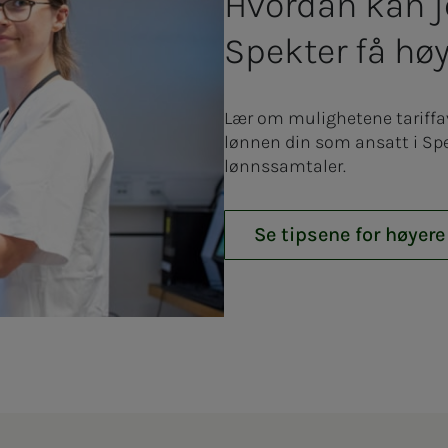
Hvordan kan j
Spekter få hø
Lær om mulighetene tariffavt
lønnen din som ansatt i Spek
lønnssamtaler.
Se tipsene for høyere