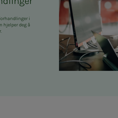
ndlinger
forhandlinger i
m hjelper deg å
.