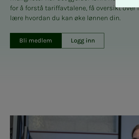
A
for å forstå tariffavtalene, få oversikt over
v
v
lære hvordan du kan øke lønnen din.
i
s
a
Bli medlem
Logg inn
l
l
e
Alt om lønn i Spekt