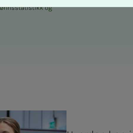
 lønnsstatistikk og
er