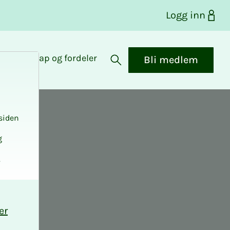
Logg inn
Medlemskap og fordeler
Bli medlem
Åpne søk
siden
g
.
er