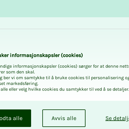
Karriere og utvikling
Kurs og aktiviteter
­­ker in­­­for­­­ma­­­sjons­­­kaps­­­­­ler (cookies)
ndige informasjonskapsler (cookies) sørger for at denne nett
rer som den skal.
egg ber vi om samtykke til å bruke cookies til personalisering o
set markedsføring.
alle eller velg hvilke cookies du samtykker til ved å se detaljer
­ter
kke rettigheter og
odta alle
Avvis alle
Se detalj
 du alt du trenger