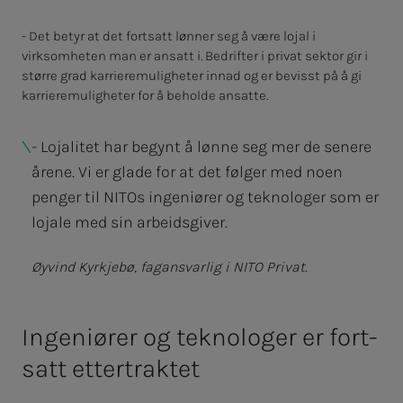
- Det betyr at det fortsatt lønner seg å være lojal i
virksomheten man er ansatt i. Bedrifter i privat sektor gir i
større grad karrieremuligheter innad og er bevisst på å gi
karrieremuligheter for å beholde ansatte.
- Lojalitet har begynt å lønne seg mer de senere
årene. Vi er glade for at det følger med noen
penger til NITOs ingeniører og teknologer som er
lojale med sin arbeidsgiver.
Øyvind Kyrkjebø, fagansvarlig i NITO Privat.
In­­­ge­­­ni­ø­­­rer og tek­­­no­lo­­­ger er for­t­­­
satt etter­­­trak­­­tet