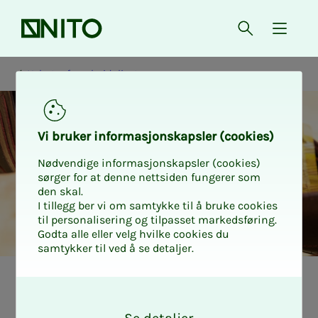
Forsiden
Åpne søk
{ isMe
Nyheter fra arbeidslivet
Vi bru­­­ker in­­­for­­­ma­­­sjons­­­kaps­­­­­ler (cookies)
Nødvendige informasjonskapsler (cookies)
sørger for at denne nettsiden fungerer som
den skal.
I tillegg ber vi om samtykke til å bruke cookies
til personalisering og tilpasset markedsføring.
Godta alle eller velg hvilke cookies du
samtykker til ved å se detaljer.
Nyheter fra arbeidslivet
Tariff privat
O
k