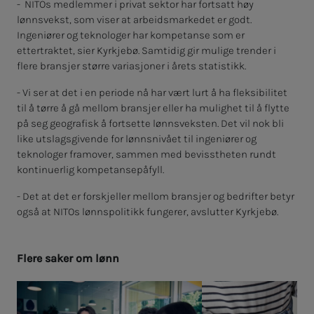
- NITOs medlemmer i privat sektor har fortsatt høy
lønnsvekst, som viser at arbeidsmarkedet er godt.
Ingeniører og teknologer har kompetanse som er
ettertraktet, sier Kyrkjebø. Samtidig gir mulige trender i
flere bransjer større variasjoner i årets statistikk.
- Vi ser at det i en periode nå har vært lurt å ha fleksibilitet
til å tørre å gå mellom bransjer eller ha mulighet til å flytte
på seg geografisk å fortsette lønnsveksten. Det vil nok bli
like utslagsgivende for lønnsnivået til ingeniører og
teknologer framover, sammen med bevisstheten rundt
kontinuerlig kompetansepåfyll.
- Det at det er forskjeller mellom bransjer og bedrifter betyr
også at NITOs lønnspolitikk fungerer, avslutter Kyrkjebø.
Fle­­­re sa­­­ker om lønn