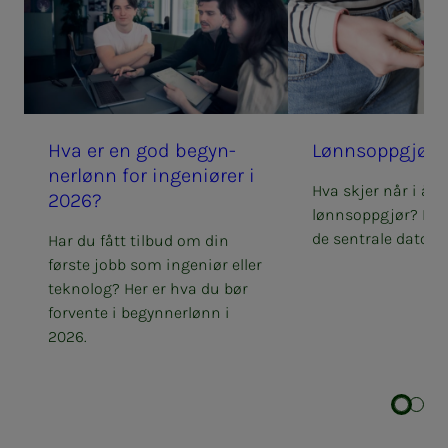
Hva er en god be­­­gyn­­­
Lønns­opp­­­gjø­r
ner­­­lønn for in­­­ge­­­ni­ø­­­rer i
Hva skjer når i åre
2026?
lønnsoppgjør? Her
de sentrale datoen
Har du fått tilbud om din
første jobb som ingeniør eller
teknolog? Her er hva du bør
forvente i begynnerlønn i
2026.