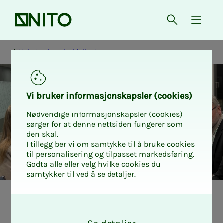
Forsiden
Åpne søk
{ isMe
Nyheter fra arbeidslivet
Vi bru­ker in­for­ma­sjons­kaps­ler (cookies)
Nødvendige informasjonskapsler (cookies)
sørger for at denne nettsiden fungerer som
den skal.
I tillegg ber vi om samtykke til å bruke cookies
til personalisering og tilpasset markedsføring.
Godta alle eller velg hvilke cookies du
samtykker til ved å se detaljer.
Nyheter fra arbeidslivet
Tariff privat
O
k