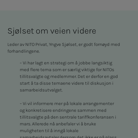
Sjøl­­­set om vei­en vi­­­de­­­re
Leder av NITO Privat, Yngve Sjølset, er godt fornøyd med
forhandlingene.
– Vi har lagt en strategi om å jobbe langsiktig
med flere tema som er særlig viktige for NITOs
tillitsvalgte og medlemmer. Det er derfor en god
start å ta disse temaene videre til diskusjon i
samarbeidsutvalget.
– Vi vil informere mer på lokale arrangementer
og konkretisere endringene sammen med
tillitsvalgte på den sentrale tariffkonferansen i
mars. Allerede nå anbefaler vi å bruke
muligheten til å inngå lokale
samarbeidsavtaler dersom det ikke er på plass.