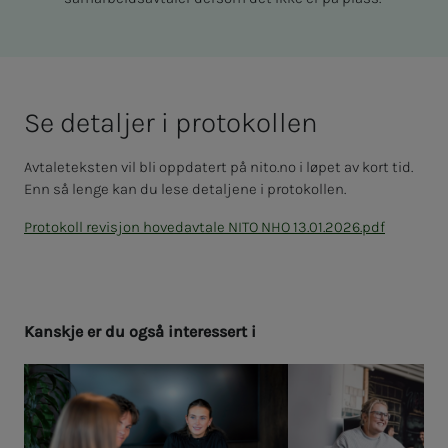
Se de­tal­jer i pro­to­kol­­­len
Avtaleteksten vil bli oppdatert på nito.no i løpet av kort tid.
Enn så lenge kan du lese detaljene i protokollen.
Protokoll revisjon hovedavtale NITO NHO 13.01.2026.pdf
Kan­skje er du også in­­­ter­es­­­sert i