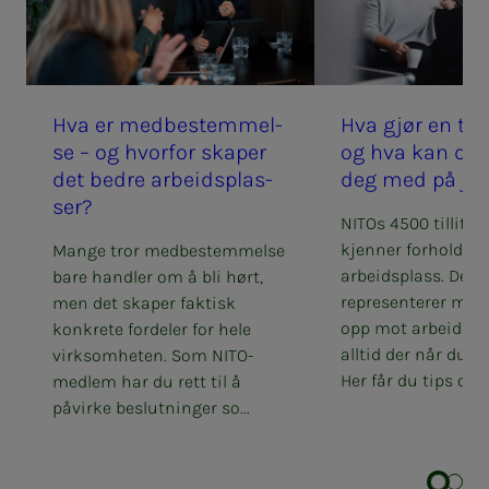
Hva er med­­­­­be­stem­­­mel­­­
Hva gjør en til­­­­­
se – og hvor­­­­­for ska­­­per
og hva kan de hj
det bed­­­re ar­­­beids­­­plas­­­
deg med på jo
ser?
NITOs 4500 tillitsv
kjenner forholdene
Mange tror medbestemmelse
arbeidsplass. De
bare handler om å bli hørt,
representerer me
men det skaper faktisk
opp mot arbeidsgiv
konkrete fordeler for hele
alltid der når du tr
virksomheten. Som NITO-
Her får du tips om 
medlem har du rett til å
påvirke beslutninger so...