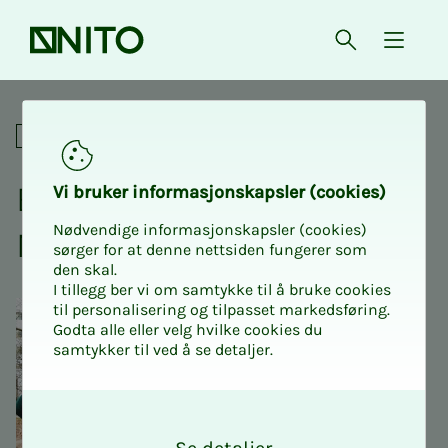
Forsiden
Åpne søk
{ isMe
Ekstraordinært årsmøte: NI
Årsmøter
Eks­tra­or­­­di­­­nært års­­­møte:
Vi bru­­­ker in­­­for­­­ma­­­sjons­­­kaps­­­­­ler (cookies)
Nødvendige informasjonskapsler (cookies)
NITO Stu­­­den­­­te­­­ne UiB
sørger for at denne nettsiden fungerer som
den skal.
I tillegg ber vi om samtykke til å bruke cookies
til personalisering og tilpasset markedsføring.
Godta alle eller velg hvilke cookies du
samtykker til ved å se detaljer.
O
k