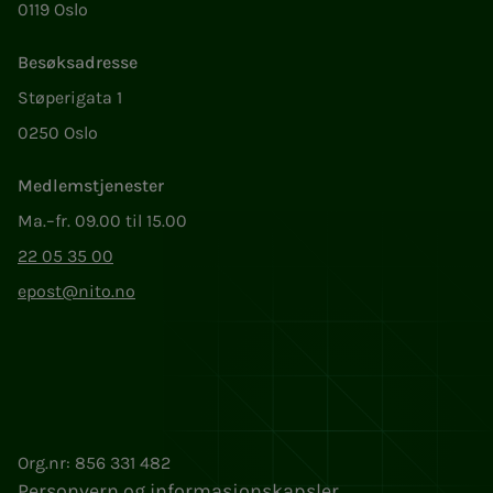
0119 Oslo
Besøksadresse
Støperigata 1
0250 Oslo
Medlemstjenester
Ma.–fr. 09.00 til 15.00
22 05 35 00
epost@nito.no
Org.nr: 856 331 482
Personvern og informasjonskapsler