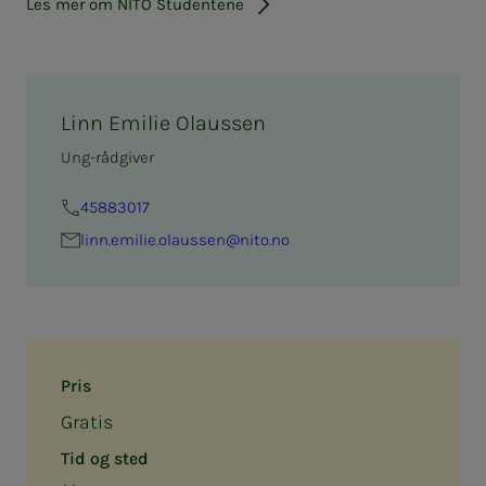
Les mer om NITO Studentene
Linn Emilie Olaussen
Ung-rådgiver
45883017
linn.emilie.olaussen@nito.no
Pris
Gratis
Tid og sted