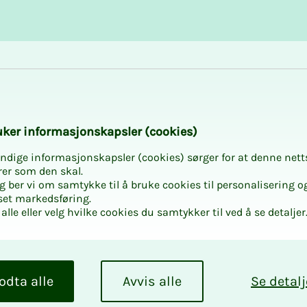
Karriere og utvikling
Kurs og aktiviteter
or deg med små bar
­­ker in­­­for­­­ma­­­sjons­­­kaps­­­­­ler (cookies)
ndige informasjonskapsler (cookies) sørger for at denne nett
rer som den skal.
egg ber vi om samtykke til å bruke cookies til personalisering o
set markedsføring.
alle eller velg hvilke cookies du samtykker til ved å se detaljer
 for deg
odta alle
Avvis alle
Se detalj