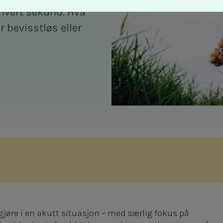
 hvert sekund. Hva
r bevisstløs eller
jøre i en akutt situasjon – med særlig fokus på