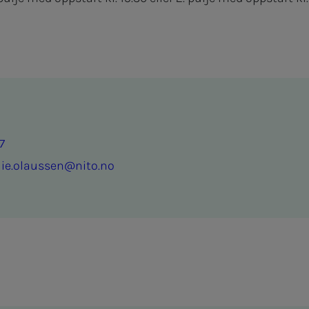
7
lie.olaussen@nito.no