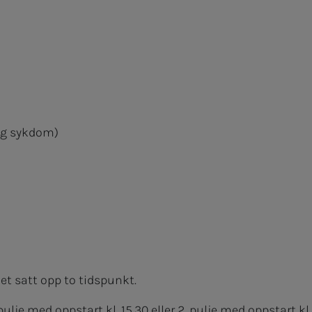
 og sykdom)
det satt opp to tidspunkt.
ulje med oppstart kl. 15.30 eller 2. pulje med oppstart kl.