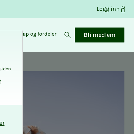
Logg inn
Medlemskap og fordeler
Bli medlem
Åpne søk
n
siden
g
.
er