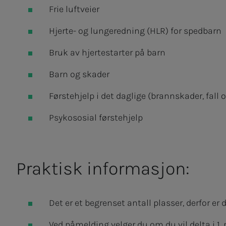
Frie luftveier
Hjerte- og lungeredning (HLR) for spedbarn
Bruk av hjertestarter på barn
Barn og skader
Førstehjelp i det daglige (brannskader, fall
Psykososial førstehjelp
Praktisk informasjon:
Det er et begrenset antall plasser, derfor er 
Ved påmelding velger du om du vil delta i 1. p