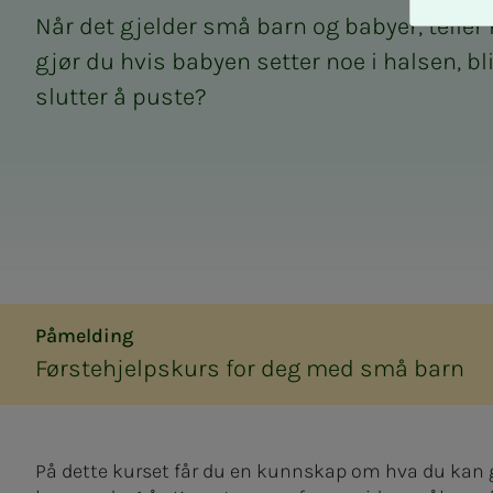
A
Når det gjelder små barn og babyer, teller
v
v
gjør du hvis babyen setter noe i halsen, bli
i
slutter å puste?
s
a
l
l
e
Påmelding
Førstehjelpskurs for deg med små barn
På dette kurset får du en kunnskap om hva du kan g