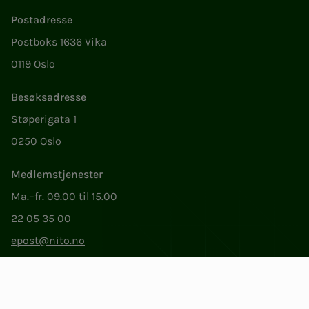
Postadresse
Postboks 1636 Vika
0119 Oslo
Besøksadresse
Støperigata 1
0250 Oslo
Medlemstjenester
Ma.–fr. 09.00 til 15.00
22 05 35 00
epost@nito.no