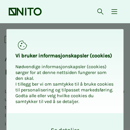
Forsiden
Åpne søk
{ isMe
Lønn og forhandlinger
Alt om lønn per ta­riff­om­
Vi bru­­­ker in­­­for­­­ma­­­sjons­­­kaps­­­­­ler (cookies)
Nødvendige informasjonskapsler (cookies)
rå­­­de
sørger for at denne nettsiden fungerer som
den skal.
I tillegg ber vi om samtykke til å bruke cookies
til personalisering og tilpasset markedsføring.
Lønnsforhandlinger og tariffavtaler varierer mellom
Godta alle eller velg hvilke cookies du
ulike arbeidsgivere og sektorer. Velg ditt
samtykker til ved å se detaljer.
tariffområde nedenfor for å få tilgang til relevant
lønnsstatistikk, tariffavtaler og oppdatert
O
informasjon som gjelder akkurat der du jobber.
k