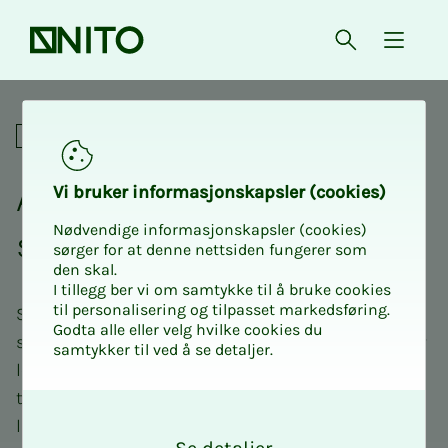
Forsiden
Åpne søk
{ isMe
Lønn og forhandlinger
Alt om lønn i kom­­­mu­­­nal
Vi bru­­­ker in­­­for­­­ma­­­sjons­­­kaps­­­­­ler (cookies)
Nødvendige informasjonskapsler (cookies)
sek­tor
sørger for at denne nettsiden fungerer som
den skal.
I tillegg ber vi om samtykke til å bruke cookies
til personalisering og tilpasset markedsføring.
Som NITO-medlem i kommunal sektor har du
Godta alle eller velg hvilke cookies du
spesifikke rettigheter og muligheter når det gjelder
samtykker til ved å se detaljer.
lønn. Her finner du alt du trenger for å forstå
tariffavtalene, få oversikt over lønnsstatistikk og
O
lære hvordan du kan øke lønnen din.
k