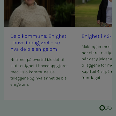
Oslo kom­­­mu­­­ne: Enig­het
Enig­het i KS-mek­
i ho­ved­­­opp­­­gjø­ret – se
Meklingen med KS 
hva de ble eni­­­ge om
har sikret rettigh
når det gjelder arb
Ni timer på overtid ble det til
tilleggene for me
slutt enighet i hovedoppgjøret
kapittel 4 er på n
med Oslo kommune. Se
frontfaget.
tilleggene og hva annet de ble
enige om.