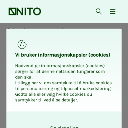
Forsiden
Åpne søk
{ isMe
Alt om lønn i kommunal sektor
Ta­riff­av­ta­­­ler i
Vi bru­ker in­for­ma­sjons­kaps­ler (cookies)
kom­­­mu­­­nal sek­
Nødvendige informasjonskapsler (cookies)
sørger for at denne nettsiden fungerer som
den skal.
tor
I tillegg ber vi om samtykke til å bruke cookies
til personalisering og tilpasset markedsføring.
Godta alle eller velg hvilke cookies du
samtykker til ved å se detaljer.
På denne siden vil du finne alle avtalene
O
NITO har i kommunal sektor og med KA -
k
Arbeidsgiverorganisasjon for kirkelige