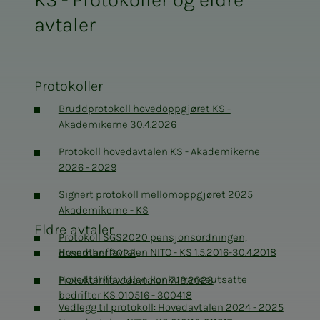
OU-avtale KS 010113-311214
avtaler
SFS 2301 Helsetjenesten KS 010113-311214
Protokoller
Bruddprotokoll hovedoppgjøret KS -
Akademikerne 30.4.2026
Protokoll hovedavtalen KS - Akademikerne
2026 - 2029
Signert protokoll mellomoppgjøret 2025
Akademikerne - KS
Eldre avtaler
Protokoll SGS2020 pensjonsordningen,
Hovedtariffavtalen NITO - KS 1.5.2016-30.4.2018
desember 2023
Hovedtariffavtalen konkurranseutsatte
Protokoll hovedavtalen 7.12.2023
bedrifter KS 010516 - 300418
Vedlegg til protokoll: Hovedavtalen 2024 - 2025