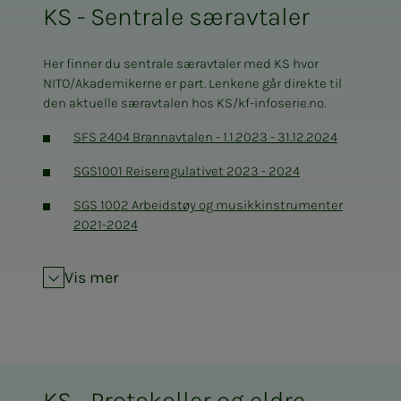
KS - Sentrale særavtaler
Her finner du sentrale særavtaler med KS hvor
NITO/Akademikerne er part. Lenkene går direkte til
den aktuelle særavtalen hos KS/kf-infoserie.no.
SFS 2404 Brannavtalen - 1.1.2023 - 31.12.2024
SGS1001 Reiseregulativet 2023 - 2024
SGS 1002 Arbeidstøy og musikkinstrumenter
2021-2024
SGS 2020 Pensjonsordninger
Vis mer
SFS 2213 Arbeidstid for
undervisningspersonell, 01.01.2022-31.12.2023,
med vedlegg 1
Sluttrapport partssammensatt utvalg SFS
2404
KS - Protokoller og eldre