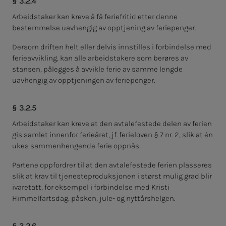
§ 3.2.4
Arbeidstaker kan kreve å få feriefritid etter denne
bestemmelse uavhengig av opptjening av feriepenger.
Dersom driften helt eller delvis innstilles i forbindelse med
ferieavvikling, kan alle arbeidstakere som berøres av
stansen, pålegges å avvikle ferie av samme lengde
uavhengig av opptjeningen av feriepenger.
§ 3.2.5
Arbeidstaker kan kreve at den avtalefestede delen av ferien
gis samlet innenfor ferieåret, jf. ferieloven § 7 nr. 2, slik at én
ukes sammenhengende ferie oppnås.
Partene oppfordrer til at den avtalefestede ferien plasseres
slik at krav til tjenesteproduksjonen i størst mulig grad blir
ivaretatt, for eksempel i forbindelse med Kristi
Himmelfartsdag, påsken, jule- og nyttårshelgen.
§ 3.2.6