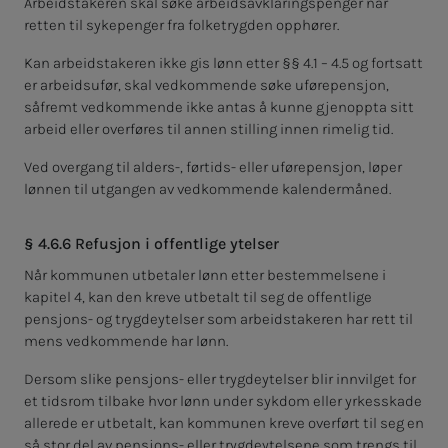
Arbeidstakeren skal søke arbeidsavklaringspenger når
retten til sykepenger fra folketrygden opphører.
Kan arbeidstakeren ikke gis lønn etter §§ 4.1 – 4.5 og fortsatt
er arbeidsufør, skal vedkommende søke uførepensjon,
såfremt vedkommende ikke antas å kunne gjenoppta sitt
arbeid eller overføres til annen stilling innen rimelig tid.
Ved overgang til alders-, førtids- eller uførepensjon, løper
lønnen til utgangen av vedkommende kalendermåned.
§ 4.6.6 Refusjon i offentlige ytelser
Når kommunen utbetaler lønn etter bestemmelsene i
kapitel 4, kan den kreve utbetalt til seg de offentlige
pensjons- og trygdeytelser som arbeidstakeren har rett til
mens vedkommende har lønn.
Dersom slike pensjons- eller trygdeytelser blir innvilget for
et tidsrom tilbake hvor lønn under sykdom eller yrkesskade
allerede er utbetalt, kan kommunen kreve overført til seg en
så stor del av pensjons- eller trygdeytelsene som trengs til