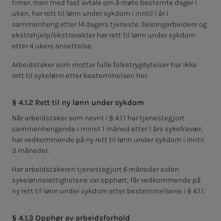
timer, men med fast avtale om å møte bestemte dager i
uken, har rett til lønn under sykdom i inntil 1 år i
sammenheng etter 14 dagers tjeneste. Sesongarbeidere og
ekstrahjelp/ekstravakter har rett til lønn under sykdom
etter 4 ukers ansettelse.
Arbeidstaker som mottar fulle folketrygdytelser har ikke
rett til sykelønn etter bestemmelsen her.
§ 4.1.2 Rett til ny lønn under sykdom
Når arbeidstaker som nevnt i § 4.1.1 har tjenestegjort
sammenhengende i minst 1 måned etter 1 års sykefravær,
har vedkommende på ny rett til lønn under sykdom i inntil
3 måneder.
Har arbeidstakeren tjenestegjort 6 måneder siden
sykelønnsrettighetene var opphørt, får vedkommende på
ny rett til lønn under sykdom etter bestemmelsene i § 4.1.1.
§ 4.1.3 Opphør av arbeidsforhold