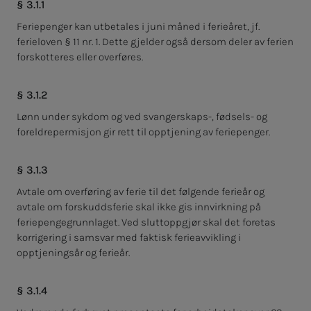
§ 3.1.1
Feriepenger kan utbetales i juni måned i ferieåret, jf.
ferieloven § 11 nr. 1. Dette gjelder også dersom deler av ferien
forskotteres eller overføres.
§ 3.1.2
Lønn under sykdom og ved svangerskaps-, fødsels- og
foreldrepermisjon gir rett til opptjening av feriepenger.
§ 3.1.3
Avtale om overføring av ferie til det følgende ferieår og
avtale om forskuddsferie skal ikke gis innvirkning på
feriepengegrunnlaget. Ved sluttoppgjør skal det foretas
korrigering i samsvar med faktisk ferieavvikling i
opptjeningsår og ferieår.
§ 3.1.4