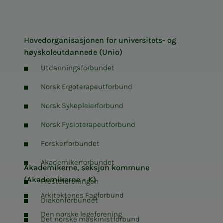
Hovedorganisasjonen for universitets- og
høyskoleutdannede (Unio)
Utdanningsforbundet
Norsk Ergoterapeutforbund
Norsk Sykepleierforbund
Norsk Fysioterapeutforbund
Forskerforbundet
Akademikerforbundet
Akademikerne, seksjon kommune
(Akademikerne – K)
Presteforeningen
Arkitektenes Fagforbund
Diakonforbundet
Den norske legeforening
Det norske maskinistforbund