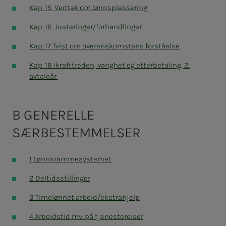
Kap. 15 Vedtak om lønnsplassering
Kap. 16 Justeringer/forhandlinger
Kap. 17 Tvist om overenskomstens forståelse
Kap. 18 Ikrafttreden, varighet og etterbetaling, 2.
avtaleår
B GENERELLE
SÆRBESTEMMELSER
1 Lønnsrammesystemet
2 Deltidsstillinger
3 Timelønnet arbeid/ekstrahjelp
4 Arbeidstid mv. på tjenestereiser