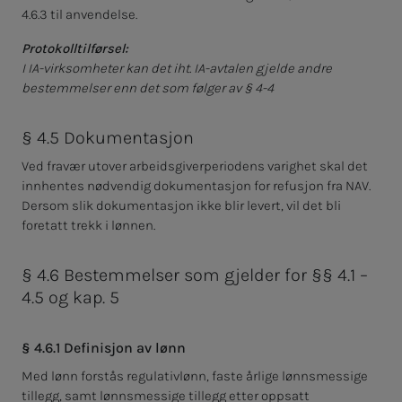
4.6.3 til anvendelse.
Protokolltilførsel:
I IA-virksomheter kan det iht. IA-avtalen gjelde andre
bestemmelser enn det som følger av § 4-4
§ 4.5 Dokumentasjon
Ved fravær utover arbeidsgiverperiodens varighet skal det
innhentes nødvendig dokumentasjon for refusjon fra NAV.
Dersom slik dokumentasjon ikke blir levert, vil det bli
foretatt trekk i lønnen.
§ 4.6 Bestemmelser som gjelder for §§ 4.1 –
4.5 og kap. 5
§ 4.6.1 Definisjon av lønn
Med lønn forstås regulativlønn, faste årlige lønnsmessige
tillegg, samt lønnsmessige tillegg etter oppsatt