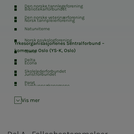
Den norske tannlegeforening
Bibliotekarforbundet
Den norske veterinærforening
Norsk tannpleierforening
Naturviterne
Norsk psykologforening
Yrkesorganisasjonenes Sentralforbund –
kommune Oslo (YS-K, Oslo)
Tekna
Delta
Econa
Skolelederforbundet
Juristforbundet
Parat
Samfunnsøkonomene
Samfunnsviterne
Vis mer
Norsk lektorlag
Den Norske Jordmorforening
NITO