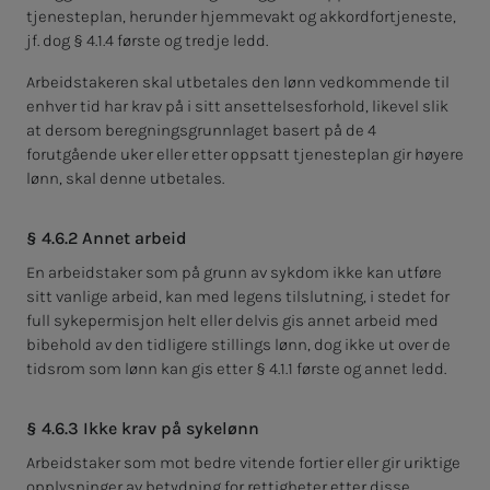
tjenesteplan, herunder hjemmevakt og akkordfortjeneste,
jf. dog § 4.1.4 første og tredje ledd.
Arbeidstakeren skal utbetales den lønn vedkommende til
enhver tid har krav på i sitt ansettelsesforhold, likevel slik
at dersom beregningsgrunnlaget basert på de 4
forutgående uker eller etter oppsatt tjenesteplan gir høyere
lønn, skal denne utbetales.
§ 4.6.2 Annet arbeid
En arbeidstaker som på grunn av sykdom ikke kan utføre
sitt vanlige arbeid, kan med legens tilslutning, i stedet for
full sykepermisjon helt eller delvis gis annet arbeid med
bibehold av den tidligere stillings lønn, dog ikke ut over de
tidsrom som lønn kan gis etter § 4.1.1 første og annet ledd.
§ 4.6.3 Ikke krav på sykelønn
Arbeidstaker som mot bedre vitende fortier eller gir uriktige
opplysninger av betydning for rettigheter etter disse