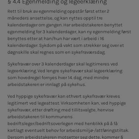
§ 4.4 Egenmelding og legeerklæring
Rett til bruk av egenmelding oppstår først etter 2
måneders ansettelse, og kan nyttes opptil tre
kalenderdager om gangen. Har arbeidstakeren benyttet
egenmelding for 3 kalenderdager, kan ny egenmelding først
benyttes etter at han/hun har vært i arbeid i 16
kalenderdager. Sykdom på vakt som strekker seg over et
døgnskille skal regnes som en sykefraværsdag.
Sykefravær over 3 kalenderdager skal legitimeres ved
legeerklæring. Ved lengre sykefravær skal legeerklæring
som hovedregel fornyes hver 14. dag, med mindre
arbeidstakeren er innlagt på sykehus.
Ved hyppige sykefravær kan ethvert sykefravær kreves
legitimert ved legeattest. Virksomheten kan, ved hyppige
sykefravær, etter drøfting med tillitsvalgte, henvise
arbeidstakeren til kommunens
bedriftsleger/bedriftsoverlegen med henblikk på å få
kartlagt eventuelt behov for arbeidsmiljø-/attføringstiltak.
Dersom arbeidstakeren motsetter seg dette, kommer §