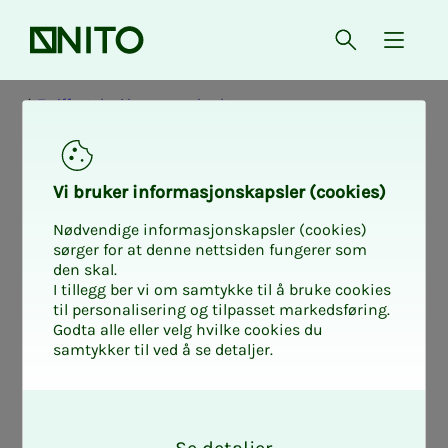
Forsiden
Åpne søk
{ isMe
Tariffavtaler i kommunal sektor
Do­ku­­­ment 25 -
Vi bru­­­ker in­­­for­­­ma­­­sjons­­­kaps­­­­­ler (cookies)
Over­­­ens­­­koms­­­ter
Nødvendige informasjonskapsler (cookies)
sørger for at denne nettsiden fungerer som
den skal.
Oslo kom­­­mu­­­ne
I tillegg ber vi om samtykke til å bruke cookies
til personalisering og tilpasset markedsføring.
Godta alle eller velg hvilke cookies du
samtykker til ved å se detaljer.
O
k