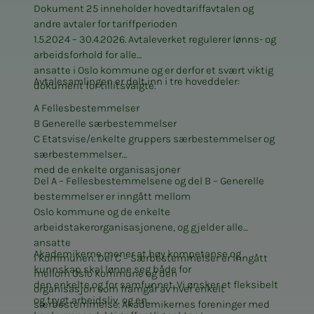
Dokument 25 inneholder hovedtariffavtalen og
andre avtaler for tariffperioden
1.5.2024 – 30.4.2026. Avtaleverket regulerer lønns- og
arbeidsforhold for alle
ansatte i Oslo kommune og er derfor et svært viktig
Avtalesamlingen er delt inn i tre hoveddeler:
dokument for tillitsvalgte.
A Fellesbestemmelser
B Generelle særbestemmelser
C Etatsvise/enkelte gruppers særbestemmelser og
særbestemmelser
med de enkelte organisasjoner
Del A – Fellesbestemmelsene og del B – Generelle
bestemmelser er inngått mellom
Oslo kommune og de enkelte
arbeidstakerorganisasjonene, og gjelder alle
ansatte
Akademikerne mener at høy kompetanse og
i kommunen. Del C – Særbestemmelser er inngått
kunnskap skal lønne seg både for
mellom Oslo kommune og den
den enkelte og for samfunnet. Vi ønsker et fleksibelt
organisasjon som framgår av hver enkelt
og trygt arbeidsliv, og en
særbestemmelse. Akademikernes foreninger med