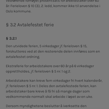
Vedrørende forhøyet prosentsats for arbeidstaker over 60
år: Ferieloven § 10 (3), 2. ledd, kommer ikke til anvendelse i
Oslo kommune.
§ 3.2 Avtalefestet ferie
§ 3.2.1
Den utvidede ferien, 5 virkedager jf. ferieloven § 15,
forskutteres ved at den resterende delen innføres som en
avtalefestet ordning.
Ekstraferie for arbeidstakere over 60 år på 6 virkedager
opprettholdes, jf. ferieloven § 5 nr. 1 og 2.
Arbeidstakere kan kreve fem virkedager fri hvert kalenderår,
jf. ferieloven § 5 nr. 1. Deles den avtalefestede ferien, kan
arbeidstaker bare kreve å få fri så mange dager som
vedkommende normalt skal arbeide i løpet av en uke.
Dersom myndighetene beslutter å iverksette den