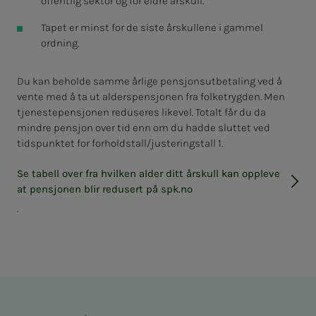
offentlig sektor og for eldre årskull.
Tapet er minst for de siste årskullene i gammel
ordning.
Du kan beholde samme årlige pensjonsutbetaling ved å
vente med å ta ut alderspensjonen fra folketrygden. Men
tjenestepensjonen reduseres likevel. Totalt får du da
mindre pensjon over tid enn om du hadde sluttet ved
tidspunktet for forholdstall/justeringstall 1.
Se tabell over fra hvilken alder ditt årskull kan oppleve
at pensjonen blir redusert på spk.no
.