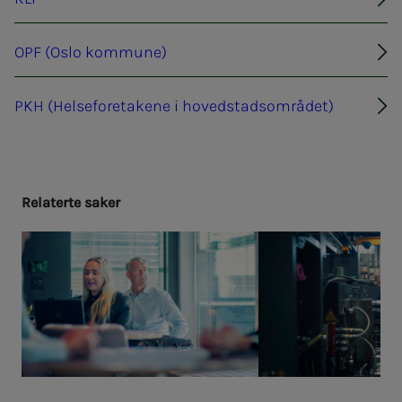
OPF (Oslo kommune)
PKH (Helseforetakene i hovedstadsområdet)
Re­la­­­ter­­­te sa­­­ker