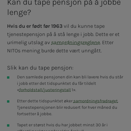
Kan du tape pen­­­sjon på å job­­­be
len­­­ge?
Hvis du er født før 1963
vil du kunne tape
tjenestepensjon på å stå lenge i jobb. Dette er et
urimelig utslag av
samordningsreglene
. Etter
NITOs mening burde dette vært unngått.
Slik kan du tape pensjon:
Den samlede pensjonen din kan bli lavere hvis du står
i jobb etter det tidspunktet du får tildelt
«
forholdstall/justeringstall
1».
Etter dette tidspunktet øker
samordningsfradraget
.
Tjenestepensjonen blir redusert for hver måned du
fortsetter å jobbe.
Tapet er størst hvis du har jobbet minst 30 år i