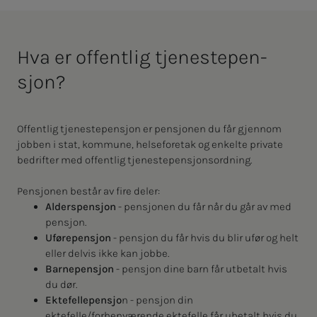
Hva er of­­­fen­t­­­lig tje­­­nes­­te­­­pen­­­
sjon?
Offentlig tjenestepensjon er pensjonen du får gjennom
jobben i stat, kommune, helseforetak og enkelte private
bedrifter med offentlig tjenestepensjonsordning.
Pensjonen består av fire deler:
Alderspensjon
- pensjonen du får når du går av med
pensjon.
Uførepensjon
- pensjon du får hvis du blir ufør og helt
eller delvis ikke kan jobbe.
Barnepensjon
- pensjon dine barn får utbetalt hvis
du dør.
Ektefellepensjo
n - pensjon din
ektefelle/forhenværende ektefelle får ubetalt hvis du