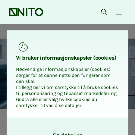
Forsiden
Åpne søk
{ isMe
Slik fungerer pensjon i Norge
Vi bru­­­ker in­­­for­­­ma­­­sjons­­­kaps­­­­­ler (cookies)
Nødvendige informasjonskapsler (cookies)
sørger for at denne nettsiden fungerer som
den skal.
I tillegg ber vi om samtykke til å bruke cookies
til personalisering og tilpasset markedsføring.
Godta alle eller velg hvilke cookies du
samtykker til ved å se detaljer.
Of­­­fen­t­­­lig tje­­­nes­­
O
k