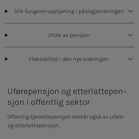
Slik fungerer opptjening i påslagsordningen
Uttak av pensjon
Fleksibilitet i den nye ordningen
Uføre­­­pen­­­sjon og etter­­­lat­­te­­­pen­­­
sjon i of­­­fen­t­­­lig sek­tor
Offentlig tjenestepensjon består også av uføre-
og etterlattepensjon.