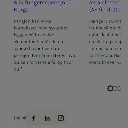
Slik fun­­­ge­­­rer pen­­­sjon i
Av­­ta­­le­­­fes­­­tet p
Nor­­­ge
(AFP) - det­­­te b
Pensjon kan virke
Mange NITO-medl
komplisert, men systemet
usikre på om de har
bygger på fire enkle
avtalefestet pensjo
elementer. Her får du en
en ekstra pensjon
oversikt over hvordan
for deg som er omf
pensjon fungerer i Norge, hva
tariffavtale. Her få
du kan forvente å få, og hvor
oversikt over v...
du f...
Del på
Facebook
LinkedIn
Instagram