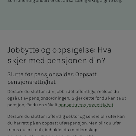
Som offentlig ansatt er det altså særlig viktig å gifte seg.
Jobby­­t­­­te og opp­­­si­­­gel­­­se: Hva
skjer med pen­­­sjo­­­nen din?
Slutte før pensjonsalder: Oppsatt
pensjonsrettighet
Dersom du slutter i din jobb i det offentlige, meldes du
også ut av pensjonsordningen. Skjer dette før du kan ta ut
pensjon, får du en såkalt
oppsatt pensjonsrettighet
.
Dersom du slutter i offentlig sektor og senere blir ufør kan
du har rett på en oppsatt uførepensjon. Men blir du ufør
mens du er i jobb, beholder du medlemskap i