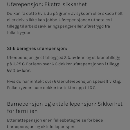
Uførepensjon: Ekstra sikkerhet
Du kan få dette hvis du på grunn av sykdom eller skade helt
eller delvis ikke kan jobbe. Uførepensjonen utbetales i
tillegg til arbeidsavklaringspenger eller uføretrygd fra
folketrygden.
Slik beregnes uførepensjon:
Uførepensjon gir et tillegg på 3 % av lønn og et kronetillegg
på 0,25 G. For lønn over 6 G dekker uførepensjonen i tillegg
66 % av lønn.
Hvis du har inntekt over 6 G er uførepensjon spesielt viktig.
Folketrygden bare dekker inntekter opp til 6 G.
Barnepensjon og ektefellepensjon: Sikkerhet
for familien
Etterlattepensjon er en fellesbetegnelse for både
barnepensjon og ektefellepensjon.