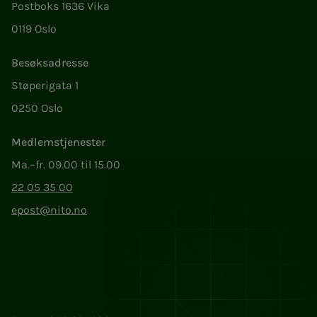
Postboks 1636 Vika
0119 Oslo
Besøksadresse
Støperigata 1
0250 Oslo
Medlemstjenester
Ma.–fr. 09.00 til 15.00
22 05 35 00
epost@nito.no