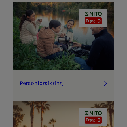
Per­­­son­­­for­­­sik­ring