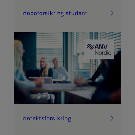
Inn­­­bo­­­for­­­sik­ring stu­­­dent
Inn­­­­­tekts­­­for­­­sik­ring