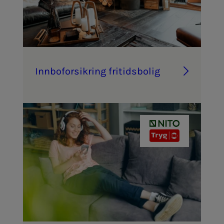
Inn­­­bo­­­for­­­sik­ring fri­­­tids­­­bo­­­lig