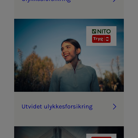
Ut­vi­­­det ulyk­­­kes­­­for­­­sik­ring