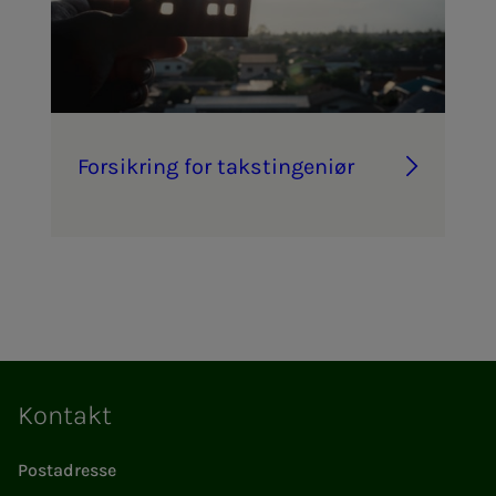
For­­­sik­ring for taks­t­in­­­ge­­­ni­ør
Kontakt
Postadresse