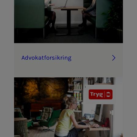
Ad­vo­kat­­­for­­­sik­ring