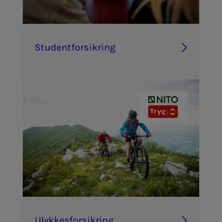
Stu­­­den­t­­­for­­­sik­ring
Ulyk­­­kes­­­for­­­sik­ring