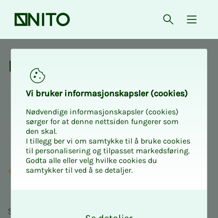
Forsiden
Åpne søk
{ isMe
Med­­­­­lems­­­for­­­de­­­ler
Vi bru­­­ker in­­­for­­­ma­­­sjons­­­kaps­­­­­ler (cookies)
Nødvendige informasjonskapsler (cookies)
sørger for at denne nettsiden fungerer som
den skal.
I tillegg ber vi om samtykke til å bruke cookies
til personalisering og tilpasset markedsføring.
Godta alle eller velg hvilke cookies du
samtykker til ved å se detaljer.
O
k
Som medlem hos oss kan du spare penger på