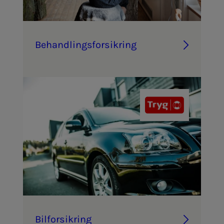
Be­hand­­­lings­­­­­for­­­sik­ring
Bil­­­for­­­sik­ring