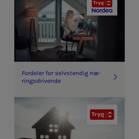
For­­­de­­­ler for selv­­­s­­ten­­­dig næ­­­
rings­­­dri­­­ven­­­de