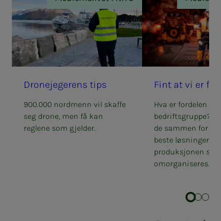
Dro­­ne­je­­­ge­rens tips
Fint at vi er fle­­­
900.000 nordmenn vil skaffe
Hva er fordelen me
seg drone, men få kan
bedriftsgruppe? I 7
reglene som gjelder.
de sammen for å f
beste løsningene 
produksjonen skal
omorganiseres.