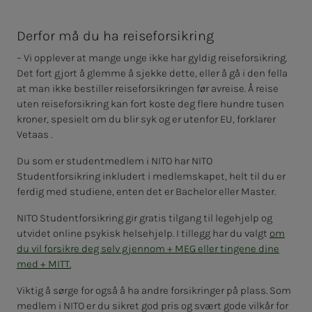
Derfor må du ha reiseforsikring
– Vi opplever at mange unge ikke har gyldig reiseforsikring.
Det fort gjort å glemme å sjekke dette, eller å gå i den fella
at man ikke bestiller reiseforsikringen før avreise. Å reise
uten reiseforsikring kan fort koste deg flere hundre tusen
kroner, spesielt om du blir syk og er utenfor EU, forklarer
Vetaas .
Du som er studentmedlem i NITO har NITO
Studentforsikring inkludert i medlemskapet, helt til du er
ferdig med studiene, enten det er Bachelor eller Master.
NITO Studentforsikring gir gratis tilgang til legehjelp og
utvidet online psykisk helsehjelp. I tillegg har du valgt
om
du vil forsikre deg selv gjennom + MEG eller tingene dine
med + MITT.
Viktig å sørge for også å ha andre forsikringer på plass. Som
medlem i NITO er du sikret god pris og svært gode vilkår for