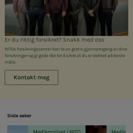
Er du riktig forsikret? Snakk med oss
NITOs forsikringssenter kan ta en gratis gjennomgang av dine
forsikringer og gi gode råd for å sikre at du er dekket på beste
måte.
Kontakt meg
Sis­­­te sa­­­ker
Medlemslivet i NITO
Medlemsl