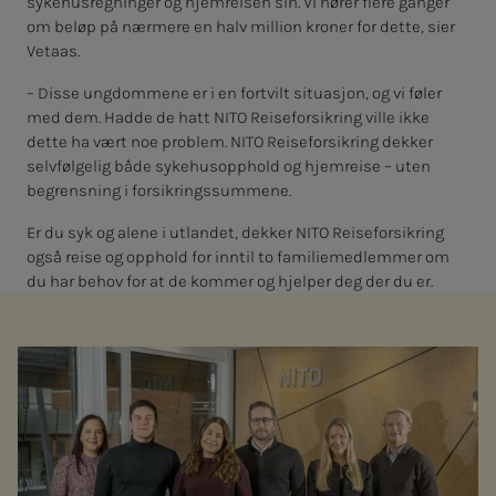
sykehusregninger og hjemreisen sin. Vi hører flere ganger
om beløp på nærmere en halv million kroner for dette, sier
Vetaas.
– Disse ungdommene er i en fortvilt situasjon, og vi føler
med dem. Hadde de hatt NITO Reiseforsikring ville ikke
dette ha vært noe problem. NITO Reiseforsikring dekker
selvfølgelig både sykehusopphold og hjemreise – uten
begrensning i forsikringssummene.
Er du syk og alene i utlandet, dekker NITO Reiseforsikring
også reise og opphold for inntil to familiemedlemmer om
du har behov for at de kommer og hjelper deg der du er.