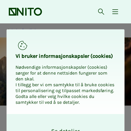
Forsiden
Åpne søk
{ isMe
Reiseforsikring
Vi bru­­­ker in­­­for­­­ma­­­sjons­­­kaps­­­­­ler (cookies)
Nødvendige informasjonskapsler (cookies)
sørger for at denne nettsiden fungerer som
den skal.
I tillegg ber vi om samtykke til å bruke cookies
til personalisering og tilpasset markedsføring.
Godta alle eller velg hvilke cookies du
samtykker til ved å se detaljer.
Student
Nyutdannet
O
k