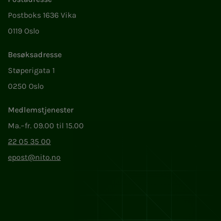
Postboks 1636 Vika
0119 Oslo
Besøksadresse
Støperigata 1
0250 Oslo
Medlemstjenester
Ma.–fr. 09.00 til 15.00
22 05 35 00
epost@nito.no