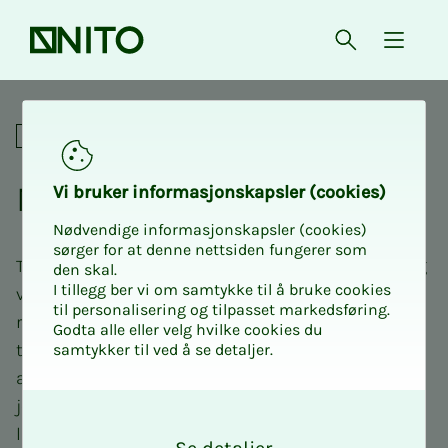
Forsiden
Åpne søk
{ isMe
Lokalavdelingene i NITO
NITO Trøn­­­de­lag nord
Vi bru­­­ker in­­­for­­­ma­­­sjons­­­kaps­­­­­ler (cookies)
Nødvendige informasjonskapsler (cookies)
sørger for at denne nettsiden fungerer som
Trøndelag nord er en av 19 lokalavdelinger i NITO, og
den skal.
I tillegg ber vi om samtykke til å bruke cookies
vi jobber for å støtte og utvikle våre medlemmer i
til personalisering og tilpasset markedsføring.
regionen. Vår avdeling ledes av engasjerte
Godta alle eller velg hvilke cookies du
tillitsvalgte som er valgt lokalt, med god hjelp av
samtykker til ved å se detaljer.
ansatte på NITO-kontoret. NITO Trøndelag nord
jobber tett med de andre avdelingene i midt for å
O
k
lage et bredt tilbud for alle medlemsgrupper.