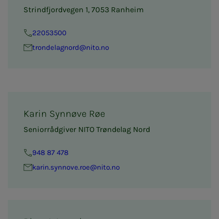
Strindfjordvegen 1, 7053 Ranheim
22053500
tron­­­de­lag­­­nord@nito.no
Karin Synnøve Røe
Seniorrådgiver NITO Trøndelag Nord
948 87 478
ka­rin.synn­o­­ve.roe@nito.no