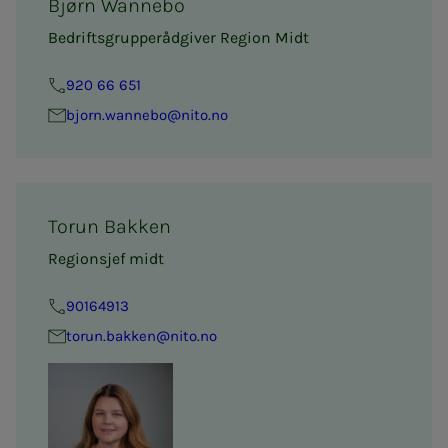
Bjørn Wannebo
Bedriftsgrupperådgiver Region Midt
920 66 651
bjorn.wan­­ne­bo@nito.no
Torun Bakken
Regionsjef midt
90164913
torun.bakken@nito.no