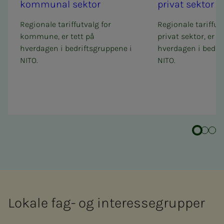
kom­­­mu­­­nal sek­tor
pri­vat sek­tor
Regionale tariffutvalg for
Regionale tariffutv
kommune, er tett på
privat sektor, er te
hverdagen i bedriftsgruppene i
hverdagen i bedri
NITO.
NITO.
Lokale fag- og interessegrupper