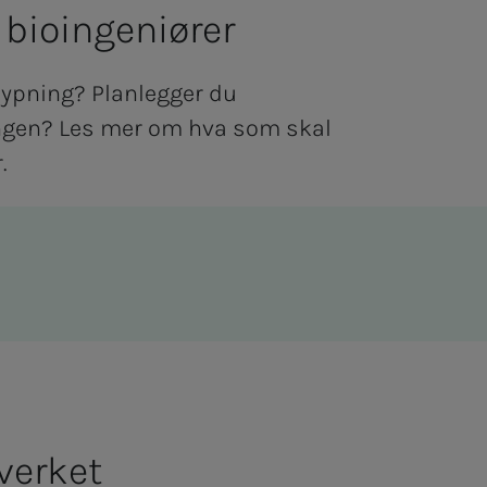
­­­in­­­ge­­­ni­ø­­­rer
dypning? Planlegger du
ngen? Les mer om hva som skal
.
verket