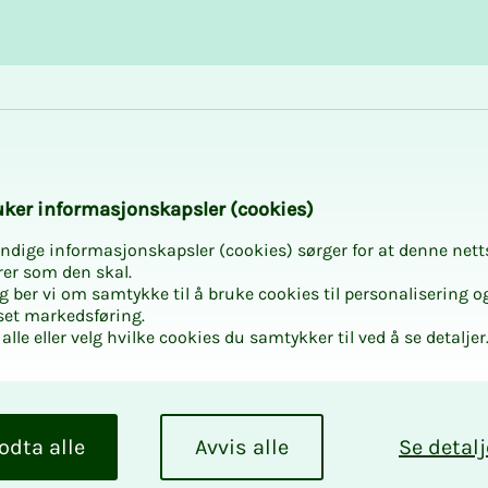
Karriere og utvikling
Kurs og aktiviteter
­­ker in­­­for­­­ma­­­sjons­­­kaps­­­­­ler (cookies)
ndige informasjonskapsler (cookies) sørger for at denne nett
rer som den skal.
egg ber vi om samtykke til å bruke cookies til personalisering o
set markedsføring.
alle eller velg hvilke cookies du samtykker til ved å se detaljer
TO Bio­­­
­­ti­tutt le­­­
odta alle
Avvis alle
Se detalj