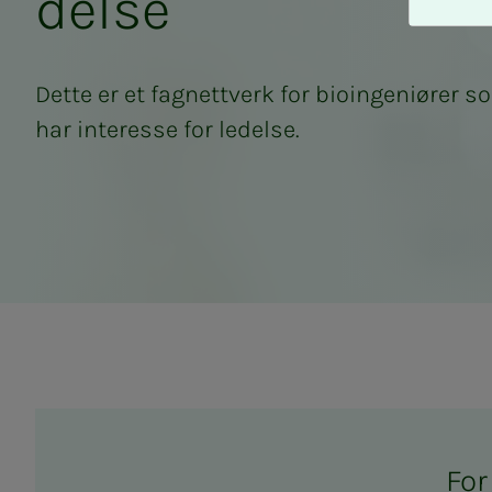
del­­­se
A
v
v
i
Dette er et fagnettverk for bioingeniører so
s
har interesse for ledelse.
a
l
l
e
Fagnettverk for NIT
For 