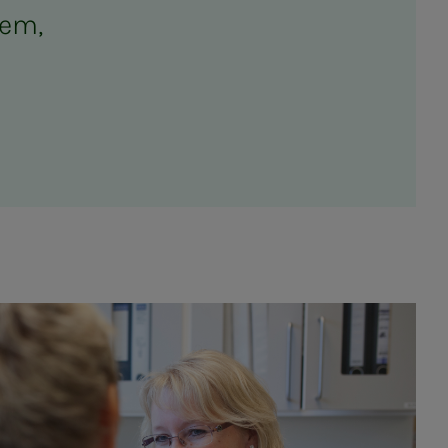
­lem,