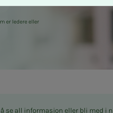
m er ledere eller
O Bioingeniørfaglig 
å se all in­­­for­­­ma­­­sjon el­­­ler bli med i 