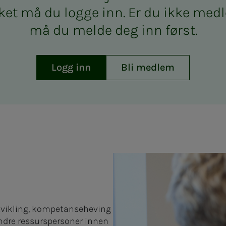
­­ket må du log­­­ge inn. Er du ikke med­­­­
må du mel­­­de deg inn først.
Logg inn
Bli medlem
utvikling, kompetanseheving
ndre ressurspersoner innen