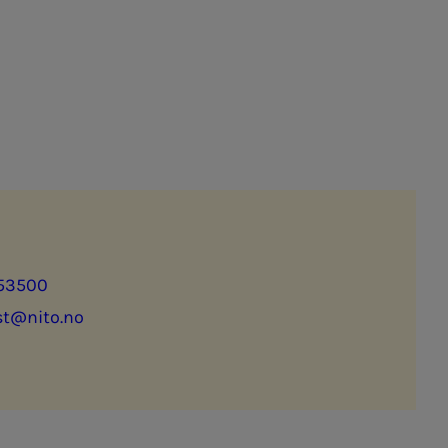
53500
st@nito.no