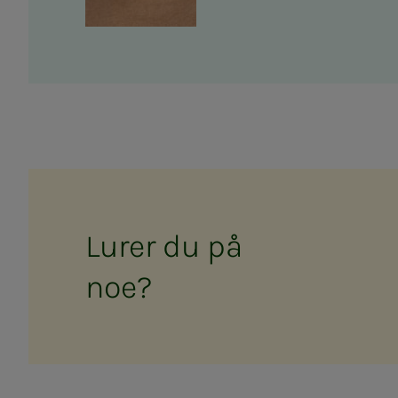
Lu­­­rer du på
noe?