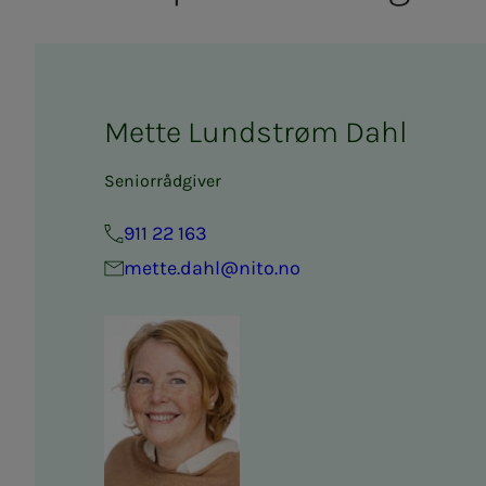
Mette Lundstrøm Dahl
Seniorrådgiver
911 22 163
mette.dahl@nito.no