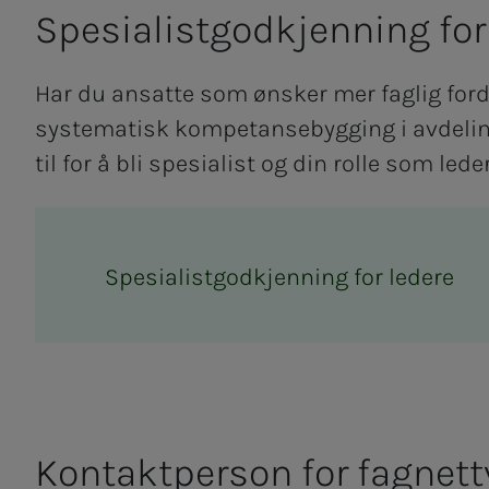
Spe­­­sia­­­list­­­go­d­kjen­­­ning for bio
Har du ansatte som ønsker mer faglig for
systematisk kompetansebygging i avdeli
til for å bli spesialist og din rolle som leder
Spesialistgodkjenning for ledere
Kontaktperson for fagnett