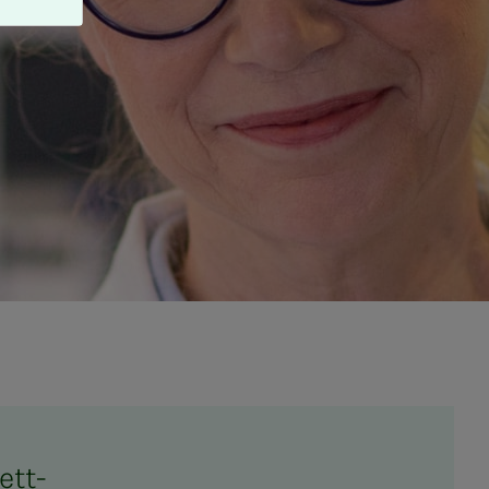
institutt ledelse
nett­