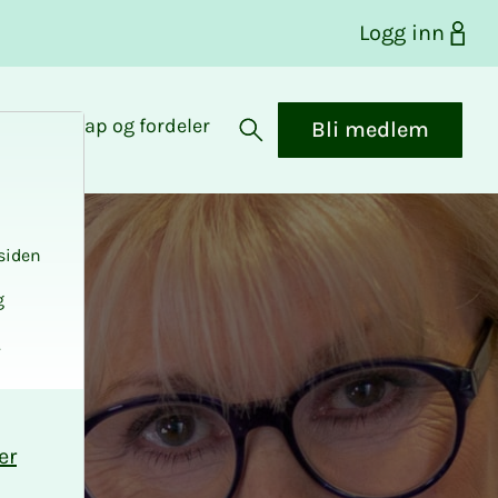
Logg inn
Medlemskap og fordeler
Bli medlem
Åpne søk
siden
g
.
er