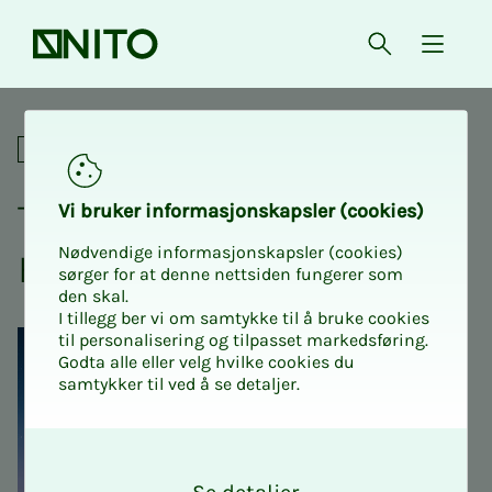
Forsiden
Åpne søk
{ isMe
Tillitsvalgtkonferanse for 
Konferanser
Til­­­­­lits­valg­t­kon­­­fe­ran­­­se for
Vi bru­­­ker in­­­for­­­ma­­­sjons­­­kaps­­­­­ler (cookies)
Nødvendige informasjonskapsler (cookies)
Hor­­da­land 2026
sørger for at denne nettsiden fungerer som
den skal.
I tillegg ber vi om samtykke til å bruke cookies
til personalisering og tilpasset markedsføring.
Godta alle eller velg hvilke cookies du
samtykker til ved å se detaljer.
O
k