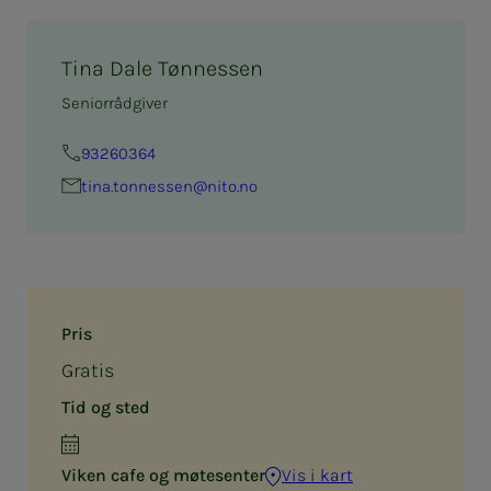
Tina Dale Tønnessen
Seniorrådgiver
93260364
tina.ton­­­nes­­­sen@nito.no
Pris
Gratis
Tid og sted
Viken cafe og møtesenter
Vis i kart