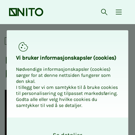
Forsiden
Åpne søk
{ isMe
Hvordan skape tillit på arb
Sosialt
Hvor­­­­­dan ska­­­pe til­­­­­lit på ar­­­
Vi bru­­­ker in­­­for­­­ma­­­sjons­­­kaps­­­­­ler (cookies)
Nødvendige informasjonskapsler (cookies)
beids­­­plas­­­sen
sørger for at denne nettsiden fungerer som
den skal.
I tillegg ber vi om samtykke til å bruke cookies
til personalisering og tilpasset markedsføring.
Godta alle eller velg hvilke cookies du
samtykker til ved å se detaljer.
O
k